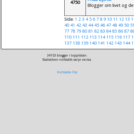
4750
Blogger om livet og det
Sida:
1
2
3
4
5
6
7
8
9
10
11
12
13
1
40
41
42
43
44
45
46
47
48
49
50
5
77
78
79
80
81
82
83
84
85
86
87
8
110
111
112
113
114
115
116
117
1
137
138
139
140
141
142
143
144
1
34153 bloggar i topplistan.
Statistiken nollställs varje vecka.
Kontakta Oss