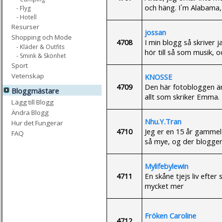
och häng. I´m Alabama, 
- Flyg
- Hotell
Resurser
jossan
Shopping och Mode
4708
I min blogg så skriver 
- Kläder & Outfits
hör till så som musik, 
- Smink & Skönhet
Sport
Vetenskap
KNOSSE
4709
Den här fotobloggen är
Bloggmästare
allt som skriker Emma. 
Lägg till Blogg
Ändra Blogg
Nhu.Y.Tran
Hur det Fungerar
4710
Jeg er en 15 år gammel 
FAQ
så mye, og der blogger 
Mylifebylewin
4711
En skåne tjejs liv efte
mycket mer
Fröken Caroline
4712