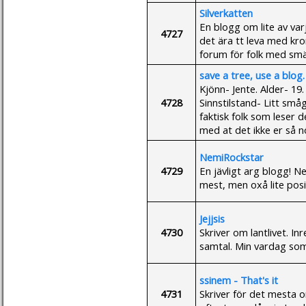
Silverkatten
En blogg om lite av var
4727
det ära tt leva med kr
forum för folk med smä
save a tree, use a blog.
Kjönn- Jente. Alder- 19.
4728
Sinnstilstand- Litt små
faktisk folk som leser d
med at det ikke er så
NemiRockstar
4729
En jävligt arg blogg! N
mest, men oxå lite posi
Jejjsis
4730
Skriver om lantlivet. I
samtal. Min vardag som 
ssinem - That's it
4731
Skriver för det mesta