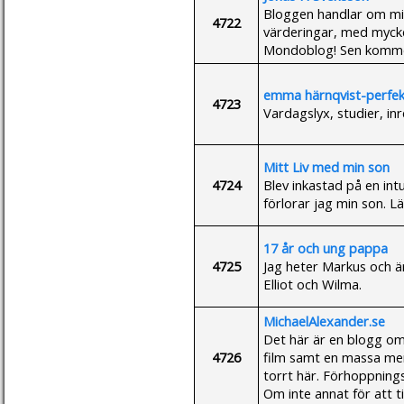
Bloggen handlar om mi
4722
värderingar, med myck
Mondoblog! Sen komme
emma härnqvist-perfek
4723
Vardagslyx, studier, i
Mitt Liv med min son
4724
Blev inkastad på en int
förlorar jag min son. 
17 år och ung pappa
4725
Jag heter Markus och ä
Elliot och Wilma.
MichaelAlexander.se
Det här är en blogg om 
4726
film samt en massa mer
torrt här. Förhoppningsv
Om inte annat för att ti