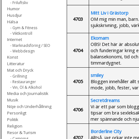
- Friluftsliv
Humor
Mitt Liv i Grästorp
Husdjur
4703
OM mig min man, barn.
Hälsa
sjukskrivning, jobb, vär
- Gym & Fitness
- Viktkontroll
Ekomam
Internet
OBS! Det här är absolu
- Marknadsföring / SEO
4704
och funderingar kring e
- Webbdesign
balansekonomi, tid och 
Konst
timmardygnet.
Litteratur
Mat och Dryck
smiley
- Grillning
4705
Bloggen innehåller allt s
- Restauranger
mode, jobb, fester, var
- Vin, Öl & Alkohol
Media och Journalistik
Secretdreams
Musik
Vi är ett par som blogg
Nöje och Underhållning
4706
tipsar om bra sexleksak
Personligt
mer spännande och njut
Politik
Religion
Borderline City
Resor & Turism
4707
Alltså, jag orkar inte 
- Camping