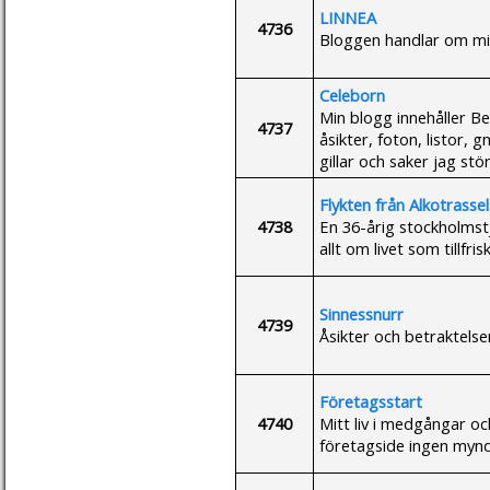
LINNEA
4736
Bloggen handlar om mig 
Celeborn
Min blogg innehåller Be
4737
åsikter, foton, listor, 
gillar och saker jag stö
Flykten från Alkotrasse
4738
En 36-årig stockholmstj
allt om livet som tillfri
Sinnessnurr
4739
Åsikter och betraktelse
Företagsstart
4740
Mitt liv i medgångar o
företagside ingen mynd