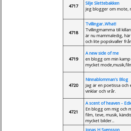
Silje Slettebakken
4717
Jeg blogger om mote, 
Tvillingar..What!
Tvillingmamma till killa
4718
är nu mammaledig, här 
och lite popskvaller fr
A new side of me
4719
en blogg om min kamp 
mycket mode,musik,fil
Ninnablomman's Blog
4720
Jag är en poetissa och
vinklar och vrår.
A scent of heaven - Ed
En blogg om mig och m
4721
film, teve, musik, känd
mycket bilder...
Jonas H Svensson