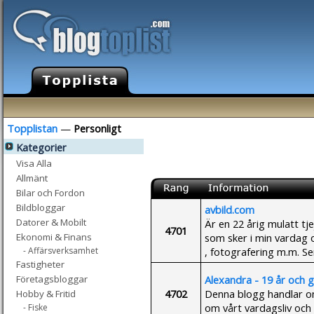
Topplistan
—
Personligt
Kategorier
Visa Alla
Allmänt
Bilar och Fordon
Bildbloggar
avbild.com
Datorer & Mobilt
Är en 22 årig mulatt tj
4701
som sker i min vardag 
Ekonomi & Finans
, fotografering m.m. Se
- Affärsverksamhet
Fastigheter
Alexandra - 19 år och gr
Företagsbloggar
4702
Denna blogg handlar om
Hobby & Fritid
om vårt vardagsliv och 
- Fiske