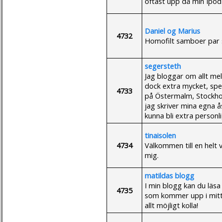
oftast upp då min Ipod
Daniel og Marius
4732
Homofilt samboer par 
segersteth
Jag bloggar om allt me
dock extra mycket, spec
4733
på Östermalm, Stockhol
jag skriver mina egna ås
kunna bli extra personlig
tinaisolen
4734
Välkommen till en helt 
mig.
matildas blogg
I min blogg kan du läs
4735
som kommer upp i mitt 
allt möjligt kolla!