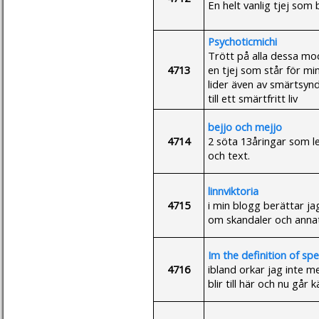
En helt vanlig tjej som 
Psychoticmichi
Trött på alla dessa mo
4713
en tjej som står för min
lider även av smärtsyndr
till ett smärtfritt liv
bejjo och mejjo
4714
2 söta 13åringar som le
och text.
linnviktoria
4715
i min blogg berättar j
om skandaler och annat
Im the definition of spe
4716
ibland orkar jag inte m
blir till här och nu går 