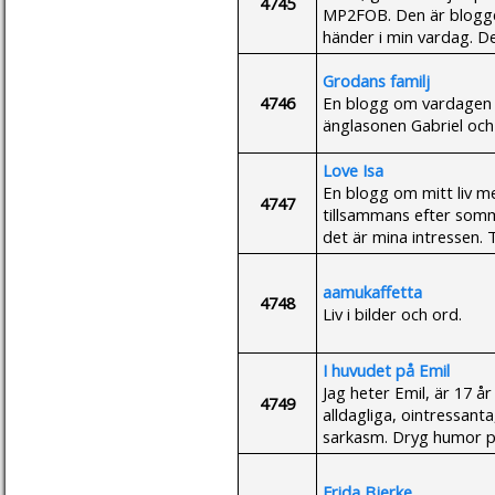
4745
MP2FOB. Den är bloggen
händer i min vardag. Det
Grodans familj
4746
En blogg om vardagen 
änglasonen Gabriel oc
Love Isa
En blogg om mitt liv me
4747
tillsammans efter somm
det är mina intressen. T
aamukaffetta
4748
Liv i bilder och ord.
I huvudet på Emil
Jag heter Emil, är 17 år
4749
alldagliga, ointressanta
sarkasm. Dryg humor p
Frida Bjerke