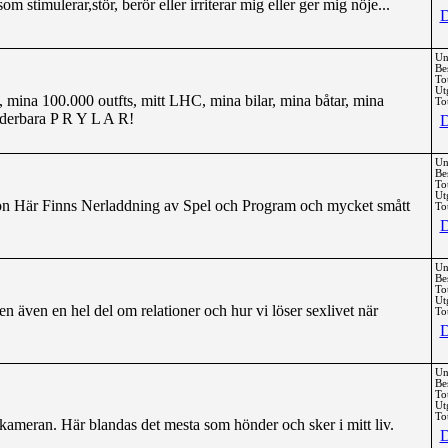
som stimulerar,stör, berör eller irriterar mig eller ger mig nöje...
D
Un
Be
To
Ut
 mina 100.000 outfts, mitt LHC, mina bilar, mina båtar, mina
Tot
derbara P R Y L A R!
D
Un
Be
To
Ut
n Här Finns Nerladdning av Spel och Program och mycket smått
Tot
D
Un
Be
To
Ut
n även en hel del om relationer och hur vi löser sexlivet när
Tot
D
Un
Be
To
Ut
Tot
kameran. Här blandas det mesta som hönder och sker i mitt liv.
D