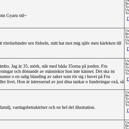
Un
Be
To
Ut
Tot
min Gyaru stil~
D
Un
Be
To
Ut
tt rörelsehinder sen födseln, mitt hat mot mig själv men kärleken till
Tot
D
Un
Be
 bimbo. Jag är 35, mörk, står med båda 35orna på jorden. Fru
To
eningar och dömande av människor hon inte känner. Det ska ist
Ut
Tot
umor o en salig blanding av saker som rör sig i huvet på Fru
D
er livet. Hon är intresserad av just dina tankar o funderingar oxå, så
Un
Be
To
Ut
Tot
milj, vardagsbetraktelser och en hel del illustration.
D
Un
Be
To