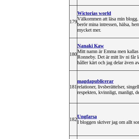
Wictorias world
Välkommen att läsa min blogg. H
179
berör mina intressen, hälsa, he
mycket mer.
Nanaki Kaw
Mitt namn är Emma men kallas f
180
Ronneby. Det är mitt liv ni får
håller kärt och jag delar även a
magdapublicerar
181
relationer, livsberättelser, singe
respekten, kvinnligt, manligt, de
Ungfarsa
182
I bloggen skriver jag om allt s