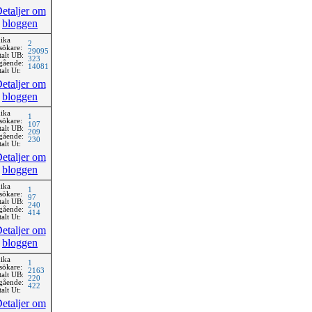
etaljer om
bloggen
ika
2
sökare:
29095
talt UB:
323
gående:
14081
alt Ut:
etaljer om
bloggen
ika
1
sökare:
107
talt UB:
209
gående:
230
alt Ut:
etaljer om
bloggen
ika
1
sökare:
97
talt UB:
240
gående:
414
alt Ut:
etaljer om
bloggen
ika
1
sökare:
2163
talt UB:
220
gående:
422
alt Ut:
etaljer om