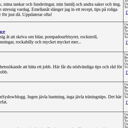
To
iv, mina tankar och funderingar, min familj och andra saker och ting.
Ut
Tot
n stressig vardag. Emellanåt slänger jag in ett recept, tips på roliga
D
 för just då. Uppdaterar ofta!
Un
Be
nce
To
Ut
g åt att skriva om bilar, pompadourfrisyrer, rocknroll,
Tot
änningar, rockabilly och mycket mycket mer...
D
Un
Be
To
Ut
rbetssökande att hitta ett jobb. Här får du nödvändiga tips och råd för
Tot
jobb.
D
Un
Be
To
Ut
Sydowblogg. Ingen jävla bantning, inga jävla träningstips. Det här
Tot
rfat.
D
Un
Be
To
Ut
Tot