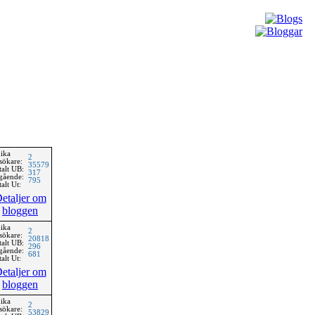
ika
2
sökare:
35579
talt UB:
317
gående:
795
alt Ut:
etaljer om
bloggen
ika
2
sökare:
20818
talt UB:
296
gående:
681
alt Ut:
etaljer om
bloggen
ika
2
sökare:
53829