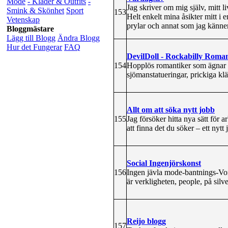
Mode
- Kläder & Outfits
-
Jag skriver om mig själv, mitt l
Smink & Skönhet
Sport
153
Helt enkelt mina åsikter mitt i e
Vetenskap
prylar och annat som jag känner
Bloggmästare
Lägg till Blogg
Ändra Blogg
Hur det Fungerar
FAQ
DevilDoll - Rockabilly Roma
154
Hopplös romantiker som ägnar si
sjömanstatueringar, prickiga kl
Allt om att söka nytt jobb
155
Jag försöker hitta nya sätt för a
att finna det du söker – ett nytt 
Social Ingenjörskonst
156
Ingen jävla mode-bantnings-Von
är verkligheten, people, på silve
Reijo blogg
157