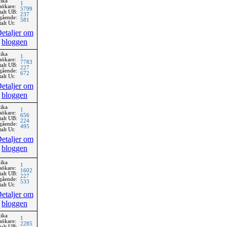
ika
1
sökare:
5799
talt UB:
237
gående:
581
alt Ut:
etaljer om
bloggen
ika
1
sökare:
7783
talt UB:
227
gående:
672
alt Ut:
etaljer om
bloggen
ika
1
sökare:
656
talt UB:
224
gående:
495
alt Ut:
etaljer om
bloggen
ika
1
sökare:
1602
talt UB:
227
gående:
533
alt Ut:
etaljer om
bloggen
ika
1
sökare:
2285
talt UB: