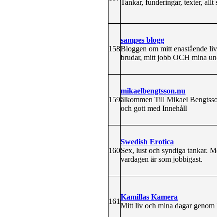
Tankar, funderingar, texter, allt 
sampes blogg
158
Bloggen om mitt enastående liv,
brudar, mitt jobb OCH mina un
mikaelbengtsson.nu
159
älkommen Till Mikael Bengtsso
och gott med Innehåll
Swedish Erotica
160
Sex, lust och syndiga tankar. Me
vardagen är som jobbigast.
Kamillas Kamera
161
Mitt liv och mina dagar genom 