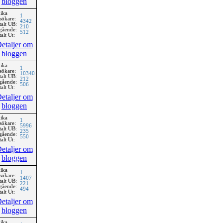
bloggen
ika
1
sökare:
4342
talt UB:
210
gående:
512
alt Ut:
etaljer om
bloggen
ika
1
sökare:
10340
talt UB:
212
gående:
506
alt Ut:
etaljer om
bloggen
ika
1
sökare:
5996
talt UB:
235
gående:
550
alt Ut:
etaljer om
bloggen
ika
1
sökare:
1407
talt UB:
221
gående:
494
alt Ut:
etaljer om
bloggen
ika