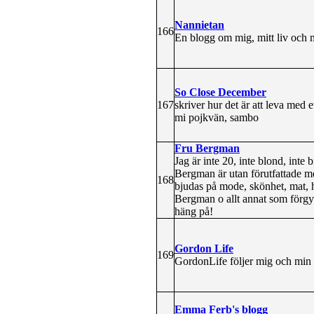
Nannietan
166
En blogg om mig, mitt liv och 
So Close December
167
skriver hur det är att leva med e
mi pojkvän, sambo
Fru Bergman
Jag är inte 20, inte blond, inte
Bergman är utan förutfattade m
168
bjudas på mode, skönhet, mat, h
Bergman o allt annat som förgyll
häng på!
Gordon Life
169
GordonLife följer mig och min fa
Emma Ferb's blogg