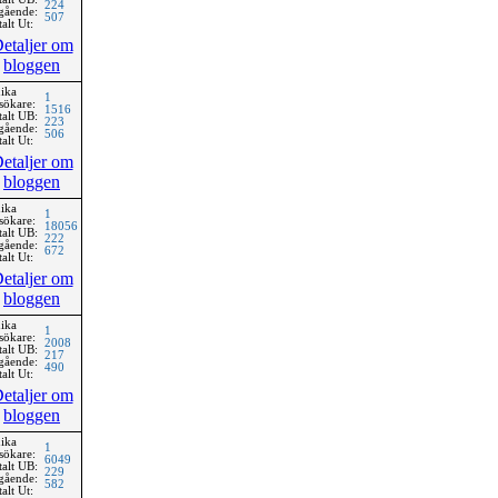
224
gående:
507
alt Ut:
etaljer om
bloggen
ika
1
sökare:
1516
talt UB:
223
gående:
506
alt Ut:
etaljer om
bloggen
ika
1
sökare:
18056
talt UB:
222
gående:
672
alt Ut:
etaljer om
bloggen
ika
1
sökare:
2008
talt UB:
217
gående:
490
alt Ut:
etaljer om
bloggen
ika
1
sökare:
6049
talt UB:
229
gående:
582
alt Ut: