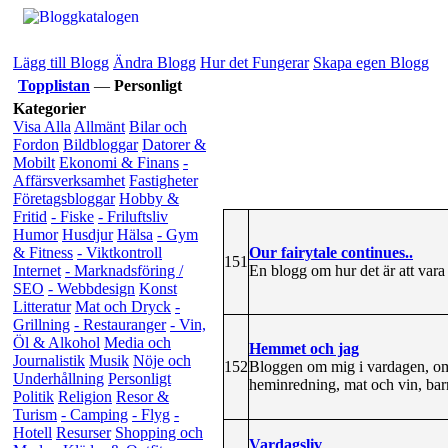
Lägg till Blogg
Ändra Blogg
Hur det Fungerar
Skapa egen Blogg
Topplistan
—
Personligt
Kategorier
Visa Alla
Allmänt
Bilar och
Fordon
Bildbloggar
Datorer &
Mobilt
Ekonomi & Finans
-
Affärsverksamhet
Fastigheter
Företagsbloggar
Hobby &
Fritid
- Fiske
- Friluftsliv
Humor
Husdjur
Hälsa
- Gym
Our fairytale continues..
& Fitness
- Viktkontroll
151
En blogg om hur det är att var
Internet
- Marknadsföring /
SEO
- Webbdesign
Konst
Litteratur
Mat och Dryck
-
Grillning
- Restauranger
- Vin,
Öl & Alkohol
Media och
Hemmet och jag
Journalistik
Musik
Nöje och
152
Bloggen om mig i vardagen, om 
Underhållning
Personligt
heminredning, mat och vin, barn,
Politik
Religion
Resor &
Turism
- Camping
- Flyg
-
Hotell
Resurser
Shopping och
Vardagsliv