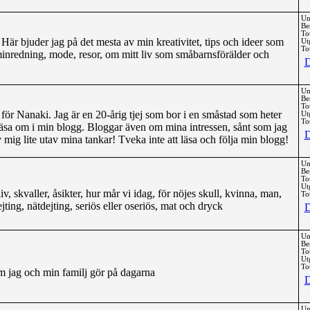
Un
Be
To
är bjuder jag på det mesta av min kreativitet, tips och ideer som
Ut
Tot
minredning, mode, resor, om mitt liv som småbarnsförälder och
D
Un
Be
To
ör Nanaki. Jag är en 20-årig tjej som bor i en småstad som heter
Ut
Tot
 läsa om i min blogg. Bloggar även om mina intressen, sånt som jag
D
v mig lite utav mina tankar! Tveka inte att läsa och följa min blogg!
Un
Be
To
Ut
lliv, skvaller, åsikter, hur mår vi idag, för nöjes skull, kvinna, man,
Tot
jting, nätdejting, seriös eller oseriös, mat och dryck
D
Un
Be
To
Ut
Tot
om jag och min familj gör på dagarna
D
Un