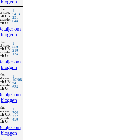
bloggen
ika
1
sökare:
5413
talt UB:
231
gående:
648
alt Ut:
etaljer om
bloggen
ika
1
sökare:
550
talt UB:
218
gående:
473
alt Ut:
etaljer om
bloggen
ika
1
sökare:
19208
talt UB:
241
gående:
638
alt Ut:
etaljer om
bloggen
ika
1
sökare:
706
talt UB:
222
gående:
458
alt Ut:
etaljer om
bloggen