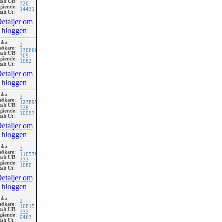
talt UB:
320
gående:
14431
alt Ut:
etaljer om
bloggen
ika
2
sökare:
130666
talt UB:
309
gående:
1062
alt Ut:
etaljer om
bloggen
ika
2
sökare:
123895
talt UB:
328
gående:
10957
alt Ut:
etaljer om
bloggen
ika
2
sökare:
110579
talt UB:
333
gående:
1080
alt Ut:
etaljer om
bloggen
ika
2
sökare:
10815
talt UB:
332
gående:
9463
alt Ut: