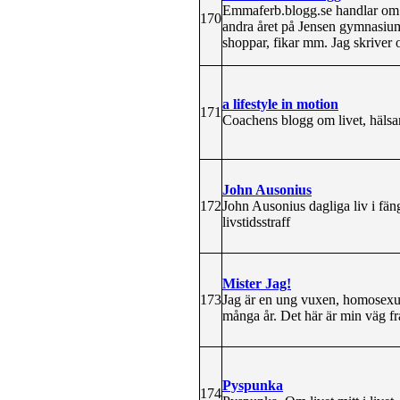
Emmaferb.blogg.se handlar om 
170
andra året på Jensen gymnasium 
shoppar, fikar mm. Jag skriver 
a lifestyle in motion
171
Coachens blogg om livet, hälsan
John Ausonius
172
John Ausonius dagliga liv i fä
livstidsstraff
Mister Jag!
173
Jag är en ung vuxen, homosexuell
många år. Det här är min väg f
Pyspunka
174