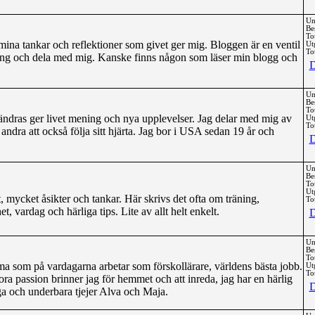
Un
Be
To
mina tankar och reflektioner som givet ger mig. Bloggen är en ventil
Ut
Tot
 ting och dela med mig. Kanske finns någon som läser min blogg och
D
Un
Be
To
örändras ger livet mening och nya upplevelser. Jag delar med mig av
Ut
Tot
 andra att också följa sitt hjärta. Jag bor i USA sedan 19 år och
D
Un
Be
To
Ut
 mycket åsikter och tankar. Här skrivs det ofta om träning,
Tot
t, vardag och härliga tips. Lite av allt helt enkelt.
D
Un
Be
To
a som på vardagarna arbetar som förskollärare, världens bästa jobb.
Ut
Tot
a passion brinner jag för hemmet och att inreda, jag har en härlig
D
ga och underbara tjejer Alva och Maja.