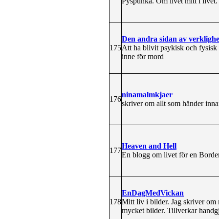
Pyspunka. Om livet mitt i livet. O
Den andra sidan av verkligh
175
Att ha blivit psykisk och fysis
inne för mord
ninamalmkjaer
176
skriver om allt som händer inna
Heaven and Hell
177
En blogg om livet för en Border
EnDagMedVickan
178
Mitt liv i bilder. Jag skriver o
mycket bilder. Tillverkar hand