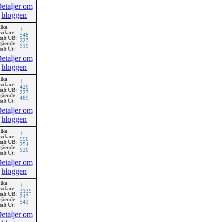
etaljer om
bloggen
ika
1
sökare:
548
talt UB:
223
gående:
519
alt Ut:
etaljer om
bloggen
ika
1
sökare:
420
talt UB:
227
gående:
489
alt Ut:
etaljer om
bloggen
ika
1
sökare:
990
talt UB:
254
gående:
520
alt Ut:
etaljer om
bloggen
ika
1
sökare:
3139
talt UB:
243
gående:
543
alt Ut:
etaljer om