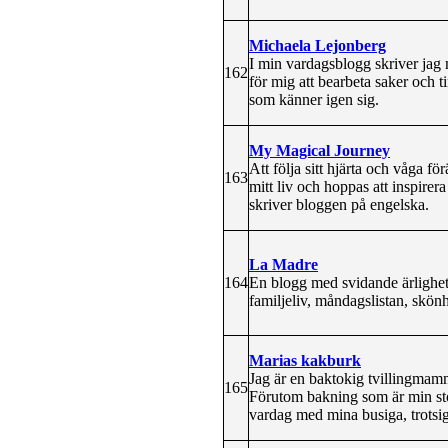
Michaela Lejonberg
I min vardagsblogg skriver jag 
162
för mig att bearbeta saker och
som känner igen sig.
My Magical Journey
Att följa sitt hjärta och våga f
163
mitt liv och hoppas att inspirera
skriver bloggen på engelska.
La Madre
164
En blogg med svidande ärlighet,
familjeliv, måndagslistan, skönhe
Marias kakburk
Jag är en baktokig tvillingmamm
165
Förutom bakning som är min stor
vardag med mina busiga, trotsi