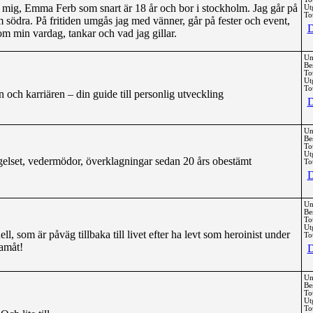
mig, Emma Ferb som snart är 18 år och bor i stockholm. Jag går på
Ut
Tot
södra. På fritiden umgås jag med vänner, går på fester och event,
D
om min vardag, tankar och vad jag gillar.
Un
Be
To
Ut
Tot
 och karriären – din guide till personlig utveckling
D
Un
Be
To
Ut
ngelset, vedermödor, överklagningar sedan 20 års obestämt
Tot
D
Un
Be
To
Ut
, som är påväg tillbaka till livet efter ha levt som heroinist under
Tot
ramåt!
D
Un
Be
To
Ut
Tot