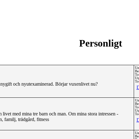
Personligt
Un
Be
To
Ut
Tot
a nygift och nyutexaminerad. Börjar vuxenlivet nu?
D
Un
Be
To
Ut
livet med mina tre barn och man. Om mina stora intressen -
Tot
 familj, trädgård, fitness
D
Un
Be