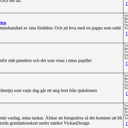
ch lite till.
D
Un
Be
eten
To
Ut
k misshandlad av sina föräldrar. Och att leva med en pappa som suttit
Tot
D
Un
Be
To
Ut
Tot
nför mitt pannben och det som visas i mina pupiller
D
Un
Be
To
Ut
Tot
linetjej som varje dag går ett steg bort från sjukdomen
D
Un
Be
To
Ut
m min vardag, mina tankar. Älskar att fotografera så det kommer att bli
Tot
gjorda gratulationskort under märket VickanDesign
D