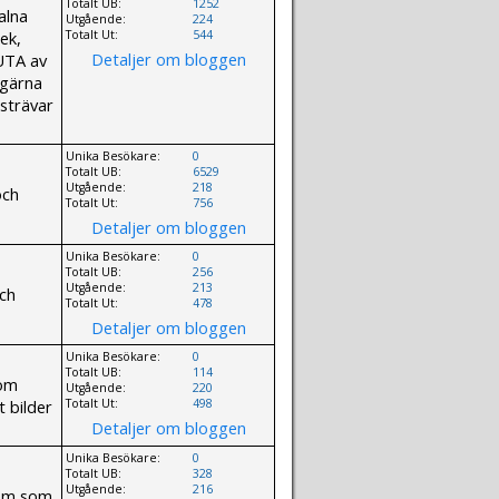
Totalt UB:
1252
alna
Utgående:
224
lek,
Totalt Ut:
544
Detaljer om bloggen
JUTA av
g gärna
 strävar
Unika Besökare:
0
Totalt UB:
6529
Utgående:
218
och
Totalt Ut:
756
Detaljer om bloggen
Unika Besökare:
0
Totalt UB:
256
Utgående:
213
och
Totalt Ut:
478
Detaljer om bloggen
Unika Besökare:
0
Totalt UB:
114
 om
Utgående:
220
t bilder
Totalt Ut:
498
Detaljer om bloggen
Unika Besökare:
0
Totalt UB:
328
Utgående:
216
vem som