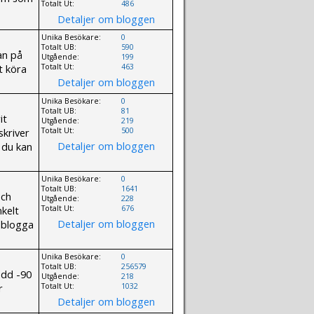
Totalt Ut:
486
Detaljer om bloggen
Unika Besökare:
0
Totalt UB:
590
an på
Utgående:
199
t köra
Totalt Ut:
463
Detaljer om bloggen
Unika Besökare:
0
Totalt UB:
81
it
Utgående:
219
skriver
Totalt Ut:
500
Detaljer om bloggen
t du kan
Unika Besökare:
0
Totalt UB:
1641
och
Utgående:
228
kelt
Totalt Ut:
676
Detaljer om bloggen
 blogga
Unika Besökare:
0
Totalt UB:
256579
ödd -90
Utgående:
218
r
Totalt Ut:
1032
Detaljer om bloggen