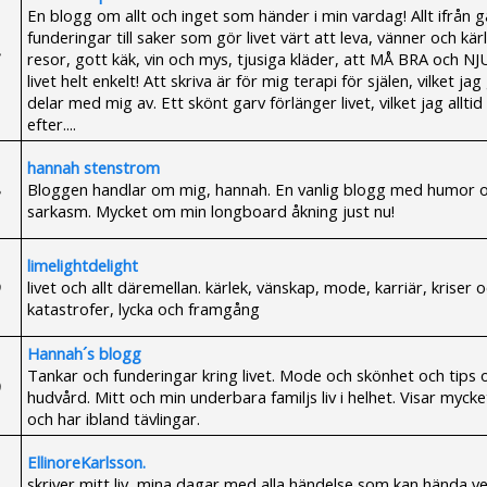
En blogg om allt och inget som händer i min vardag! Allt ifrån g
funderingar till saker som gör livet värt att leva, vänner och kär
resor, gott käk, vin och mys, tjusiga kläder, att MÅ BRA och N
livet helt enkelt! Att skriva är för mig terapi för själen, vilket ja
delar med mig av. Ett skönt garv förlänger livet, vilket jag alltid
efter....
hannah stenstrom
Bloggen handlar om mig, hannah. En vanlig blogg med humor 
sarkasm. Mycket om min longboard åkning just nu!
limelightdelight
livet och allt däremellan. kärlek, vänskap, mode, karriär, kriser 
katastrofer, lycka och framgång
Hannah´s blogg
Tankar och funderingar kring livet. Mode och skönhet och tips
hudvård. Mitt och min underbara familjs liv i helhet. Visar mycke
och har ibland tävlingar.
EllinoreKarlsson.
skriver mitt liv, mina dagar med alla händelse som kan hända 