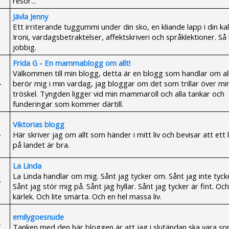
resor...
Jävla Jenny
Ett irriterande tuggummi under din sko, en kliande lapp i din ka
Ironi, vardagsbetraktelser, affektskriveri och språklektioner. Så
jobbig.
Frida G - En mammablogg om allt!
Välkommen till min blogg, detta är en blogg som handlar om al
berör mig i min vardag, jag bloggar om det som trillar över mi
tröskel. Tyngden ligger vid min mammaroll och alla tankar och
funderingar som kommer därtill.
Viktorias blogg
Här skriver jag om allt som händer i mitt liv och bevisar att ett l
på landet är bra.
La Linda
La Linda handlar om mig. Sånt jag tycker om. Sånt jag inte tyck
Sånt jag stör mig på. Sånt jag hyllar. Sånt jag tycker är fint. Och 
kärlek. Och lite smärta. Och en hel massa liv.
emilygoesnude
Tanken med den här bloggen är att jag i slutändan ska vara spr