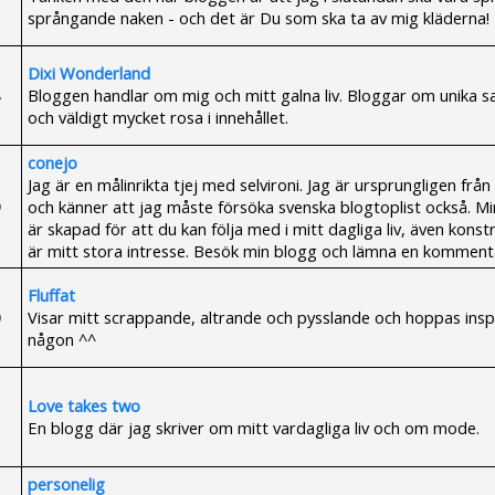
språngande naken - och det är Du som ska ta av mig kläderna!
Dixi Wonderland
Bloggen handlar om mig och mitt galna liv. Bloggar om unika s
och väldigt mycket rosa i innehållet.
conejo
Jag är en målinrikta tjej med selvironi. Jag är ursprungligen frå
och känner att jag måste försöka svenska blogtoplist också. M
är skapad för att du kan följa med i mitt dagliga liv, även konst
är mitt stora intresse. Besök min blogg och lämna en komment
Fluffat
Visar mitt scrappande, altrande och pysslande och hoppas insp
någon ^^
Love takes two
En blogg där jag skriver om mitt vardagliga liv och om mode.
personelig