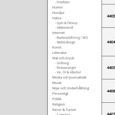
- Friluftsliv
Humor
Husdjur
4403
Hälsa
- Gym & Fitness
- Viktkontroll
Internet
- Marknadsföring / SEO
4404
- Webbdesign
Konst
Litteratur
Mat och Dryck
- Grillning
4405
- Restauranger
- Vin, Öl & Alkohol
Media och Journalistik
Musik
Nöje och Underhållning
4406
Personligt
Politik
Religion
Resor & Turism
4407
- Camping