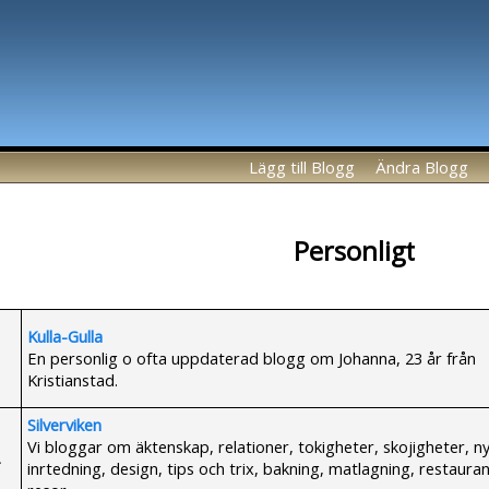
Lägg till Blogg
Ändra Blogg
Personligt
Kulla-Gulla
En personlig o ofta uppdaterad blogg om Johanna, 23 år från
Kristianstad.
Silverviken
Vi bloggar om äktenskap, relationer, tokigheter, skojigheter, n
inrtedning, design, tips och trix, bakning, matlagning, restaura