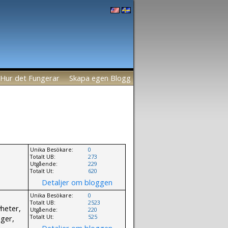
Hur det Fungerar
Skapa egen Blogg
Unika Besökare:
0
Totalt UB:
273
Utgående:
229
Totalt Ut:
620
Detaljer om bloggen
Unika Besökare:
0
Totalt UB:
2523
yheter,
Utgående:
220
nger,
Totalt Ut:
525
Detaljer om bloggen