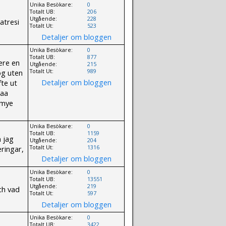
Unika Besökare:
0
Totalt UB:
206
Utgående:
228
atresi
Totalt Ut:
523
Detaljer om bloggen
Unika Besökare:
0
Totalt UB:
877
vere en
Utgående:
215
og uten
Totalt Ut:
989
Detaljer om bloggen
fte ut
paa
g mye
Unika Besökare:
0
Totalt UB:
1159
m jag
Utgående:
204
ringar,
Totalt Ut:
1316
Detaljer om bloggen
Unika Besökare:
0
Totalt UB:
13551
Utgående:
219
ch vad
Totalt Ut:
597
Detaljer om bloggen
Unika Besökare:
0
Totalt UB:
3422