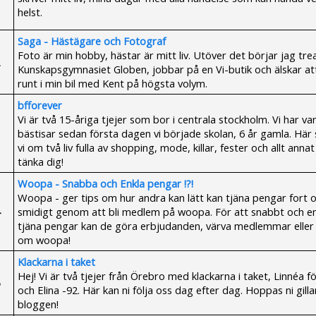
helst.
Saga - Hästägare och Fotograf
Foto är min hobby, hästar är mitt liv. Utöver det börjar jag tre
Kunskapsgymnasiet Globen, jobbar på en Vi-butik och älskar at
runt i min bil med Kent på högsta volym.
bfforever
Vi är två 15-åriga tjejer som bor i centrala stockholm. Vi har var
bästisar sedan första dagen vi började skolan, 6 år gamla. Här 
vi om två liv fulla av shopping, mode, killar, fester och allt anna
tänka dig!
Woopa - Snabba och Enkla pengar !?!
Woopa - ger tips om hur andra kan lätt kan tjäna pengar fort 
smidigt genom att bli medlem på woopa. För att snabbt och en
tjäna pengar kan de göra erbjudanden, värva medlemmar eller
om woopa!
Klackarna i taket
Hej! Vi är två tjejer från Örebro med klackarna i taket, Linnéa f
och Elina -92. Här kan ni följa oss dag efter dag. Hoppas ni gilla
bloggen!