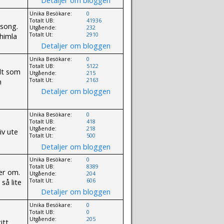
Unika Besökare:
0
Totalt UB:
41936
lsong.
Utgående:
232
 himla
Totalt Ut:
2910
Detaljer om bloggen
Unika Besökare:
0
Totalt UB:
5122
lt som
Utgående:
215
n
Totalt Ut:
2163
Detaljer om bloggen
Unika Besökare:
0
Totalt UB:
418
Utgående:
218
iv ute
Totalt Ut:
500
Detaljer om bloggen
Unika Besökare:
0
Totalt UB:
8389
er om.
Utgående:
204
så lite
Totalt Ut:
606
Detaljer om bloggen
Unika Besökare:
0
Totalt UB:
0
Utgående:
205
itt,