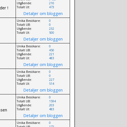
Utgående:
210
der !
Totalt Ut:
473
Detaljer om bloggen
Unika Besökare:
0
Totalt UB:
0
Utgående:
232
Totalt Ut:
500
Detaljer om bloggen
Unika Besökare:
0
Totalt UB:
450
Utgående:
221
Totalt Ut:
483
Detaljer om bloggen
Unika Besökare:
0
Totalt UB:
0
Utgående:
227
Totalt Ut:
514
Detaljer om bloggen
Unika Besökare:
0
Totalt UB:
1594
Utgående:
203
ssen
Totalt Ut:
483
Detaljer om bloggen
Unika Besökare:
0
Totalt UB:
172