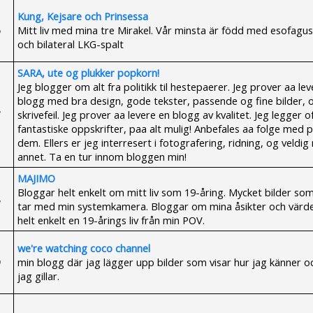
Kung, Kejsare och Prinsessa
Mitt liv med mina tre Mirakel. Vår minsta är född med esofagus
och bilateral LKG-spalt
SARA, ute og plukker popkorn!
Jeg blogger om alt fra politikk til hestepaerer. Jeg prover aa le
blogg med bra design, gode tekster, passende og fine bilder, 
skrivefeil. Jeg prover aa levere en blogg av kvalitet. Jeg legger o
fantastiske oppskrifter, paa alt mulig! Anbefales aa folge med 
dem. Ellers er jeg interresert i fotografering, ridning, og veldi
annet. Ta en tur innom bloggen min!
MAJIMO
Bloggar helt enkelt om mitt liv som 19-åring. Mycket bilder so
tar med min systemkamera. Bloggar om mina åsikter och värde
helt enkelt en 19-årings liv från min POV.
we're watching coco channel
min blogg där jag lägger upp bilder som visar hur jag känner o
jag gillar.