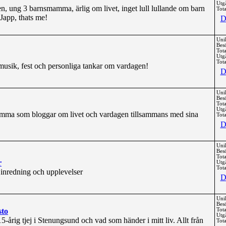
Utg
n, ung 3 barnsmamma, ärlig om livet, inget lull lullande om barn
Tota
Japp, thats me!
D
Uni
Bes
Tota
Utg
Tota
usik, fest och personliga tankar om vardagen!
D
Uni
Bes
Tota
Utg
ma som bloggar om livet och vardagen tillsammans med sina
Tota
D
Uni
Bes
Tota
r
Utg
Tota
 inredning och upplevelser
D
Uni
Bes
sto
Tota
Utg
årig tjej i Stenungsund och vad som händer i mitt liv. Allt från
Tota