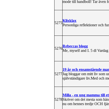
mode till handboll! Tar även f
Klixklax
5275
Personliga reflektioner och fund
Rebeccas blogg
5276
Me, myself and I. 5 dl Vardag 
19 år och ensamstående mam
5277
Jag bloggar om mitt liv som u
självständigare liv.Med och m
Milla - en ung mamma till et
5278
Skriver om det mesta som händer
nu om hennes tredje OCH fjärde