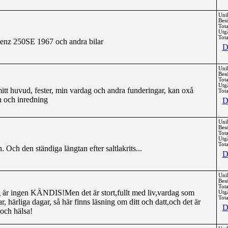
Uni
Bes
Tota
Utg
Tota
nz 250SE 1967 och andra bilar
D
Uni
Bes
Tota
Utg
mitt huvud, fester, min vardag och andra funderingar, kan oxå
Tota
n och inredning
D
Uni
Bes
Tota
Utg
Tota
 Och den ständiga längtan efter saltlakrits...
D
Uni
Bes
Tota
r ingen KÄNDIS!Men det är stort,fullt med liv,vardag som
Utg
Tota
, härliga dagar, så här finns läsning om ditt och datt,och det är
D
 och hälsa!