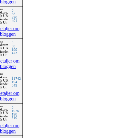
bloggen
ka
0
ökare:
38
lt UB:
220
ående:
491
lt Ut:
etaljer om
bloggen
ka
0
ökare:
38
lt UB:
199
ående:
473
lt Ut:
etaljer om
bloggen
ka
0
ökare:
11742
lt UB:
194
ående:
849
lt Ut:
etaljer om
bloggen
ka
0
ökare:
19261
lt UB:
198
ående:
510
lt Ut:
etaljer om
bloggen