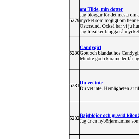
om Tilde, min dotter
Jag bloggar för det mesta om 
5279
mycket som möjligt om henne m
Östersund. Också har vi ju h
Jag försöker blogga så mycket 
Candygirl
5280
Gott och blandat hos Candygirl
Mindre goda karameller får lig
Du vet inte
5281
Du vet inte. Hemligheten är till
Bajsblöjor och gravid-kilon!
5282
Jag är en nybörjarmamma som 