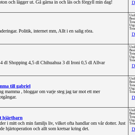
oton och lägger ut. Gå gärna in och läs och förgyll min dag!
D
Uni
Bes
Tota
Utg
Tota
eringar. Politik, internet mm, Allt i en salig röra.
D
Uni
Bes
Tota
Utg
Tota
4 dl Shopping 4,5 dl Chihuahua 3 dl Ironi 0,5 dl Allvar
D
Uni
Bes
ma till gabriel
Tota
Utg
ng mamma , bloggar om varje steg jag tar mot ett mer
Tota
otgångar.
D
Uni
Bes
t hjärtbarn
Tota
Utg
 i mitt och min familjs liv, vilket ofta handlar om vår dotter. Just
Tota
 hjärtoperation och allt som kretsar kring det.
D