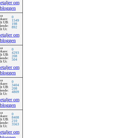
etaljer om
bloggen
ka
0
ökare:
1549
lt UB:
198
ående:
892
lt Ut:
etaljer om
bloggen
ka
0
ökare:
4293
lt UB:
208
ående:
504
lt Ut:
etaljer om
bloggen
ka
0
ökare:
3404
lt UB:
208
ående:
4809
lt Ut:
etaljer om
bloggen
ka
0
ökare:
8408
lt UB:
210
ående:
3563
lt Ut:
etaljer om
bloggen