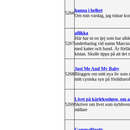
hanna i helhet
5266
Om min vardag, jag tränar kons
aflikka
Här har ni en tjej som har alld
5267
underbaring vid namn Marcus. 
med katter och hund. Är förfärl
kistan. Skulle tippa på att de
Just Me And My Baby
5268
Bloggen om mitt nya liv som
mitt cyniska syn på föräldraro
Livet på kärleksstigen, om a
5269
Skriver om livet som nybliv
ställare
Gammalfjortis