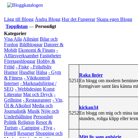
Lägg till Blogg
Ändra Blogg
Hur det Fungerar
Skapa egen Blogg
Topplistan
—
Personligt
Kategorier
Visa Alla
Allmänt
Bilar och
Fordon
Bildbloggar
Datorer &
Mobilt
Ekonomi & Finans
-
Affärsverksamhet
Fastigheter
Företagsbloggar
Hobby &
Fritid
- Fiske
- Friluftsliv
Humor
Husdjur
Hälsa
- Gym
Raka linjer
& Fitness
- Viktkontroll
5251
En blogg om modern heminredni
Internet
- Marknadsföring /
formgivare samt lära känna mi
SEO
- Webbdesign
Konst
Litteratur
Mat och Dryck
-
Grillning
- Restauranger
- Vin,
Öl & Alkohol
Media och
kickan34
Journalistik
Musik
Nöje och
5252
En blogg om mig och mina tan
Underhållning
Personligt
stunden, roliga klipp eller tex
Politik
Religion
Resor &
Turism
- Camping
- Flyg
-
Hotell
Resurser
Shopping och
Mitt liv som anhörig