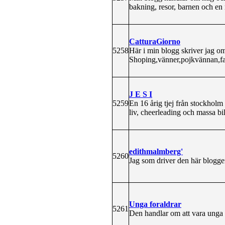
bakning, resor, barnen och en 
CatturaGiorno
5258
Här i min blogg skriver jag o
Shoping,vänner,pojkvännan,fa
J E S I
5259
En 16 årig tjej från stockhol
liv, cheerleading och massa bi
edithmalmberg'
5260
Jag som driver den här bloggen
Unga foraldrar
5261
Den handlar om att vara unga fö