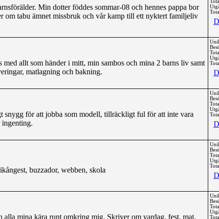
Tota
barnsförälder. Min dotter föddes sommar-08 och hennes pappa bor
Utg
Tota
 om tabu ämnet missbruk och vår kamp till ett nyktert familjeliv
D
Uni
Bes
Tota
Utg
 med allt som händer i mitt, min sambos och mina 2 barns liv samt
Tota
veringar, matlagning och bakning.
D
Uni
Bes
Tota
Utg
igt snygg för att jobba som modell, tillräckligt ful för att inte vara
Tota
r ingenting.
D
Uni
Bes
Tota
Utg
Tota
nikångest, buzzador, webben, skola
D
Uni
Bes
Tota
Utg
alla mina kära runt omkring mig. Skriver om vardag, fest, mat,
Tota