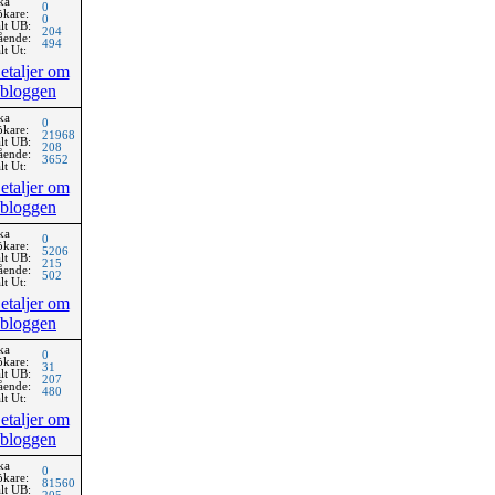
ka
0
ökare:
0
lt UB:
204
ående:
494
lt Ut:
etaljer om
bloggen
ka
0
ökare:
21968
lt UB:
208
ående:
3652
lt Ut:
etaljer om
bloggen
ka
0
ökare:
5206
lt UB:
215
ående:
502
lt Ut:
etaljer om
bloggen
ka
0
ökare:
31
lt UB:
207
ående:
480
lt Ut:
etaljer om
bloggen
ka
0
ökare:
81560
lt UB: