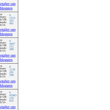
etaljer om
bloggen
ka
0
ökare:
1313
lt UB:
205
ående:
481
lt Ut:
etaljer om
bloggen
ka
0
ökare:
4467
lt UB:
212
ående:
488
lt Ut:
etaljer om
bloggen
ka
0
ökare:
1159
lt UB:
201
ående:
508
lt Ut:
etaljer om
bloggen
ka
0
ökare:
45965
lt UB:
216
ående:
635
lt Ut:
etaljer om