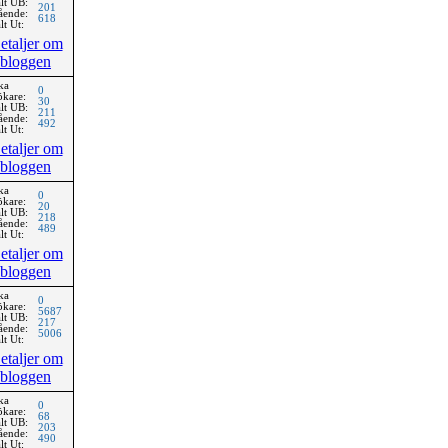
lt UB:
201
ående:
618
lt Ut:
etaljer om
bloggen
ka
0
ökare:
30
lt UB:
211
ående:
492
lt Ut:
etaljer om
bloggen
ka
0
ökare:
20
lt UB:
218
ående:
489
lt Ut:
etaljer om
bloggen
ka
0
ökare:
5687
lt UB:
217
ående:
5006
lt Ut:
etaljer om
bloggen
ka
0
ökare:
68
lt UB:
203
ående:
490
lt Ut: