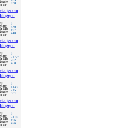
205
ående:
838
lt Ut:
etaljer om
bloggen
ka
0
ökare:
430
lt UB:
197
ående:
448
lt Ut:
etaljer om
bloggen
ka
0
ökare:
21728
lt UB:
202
ående:
468
lt Ut:
etaljer om
bloggen
ka
0
ökare:
1433
lt UB:
215
ående:
501
lt Ut:
etaljer om
bloggen
ka
0
ökare:
2414
lt UB:
196
ående:
476
lt Ut: