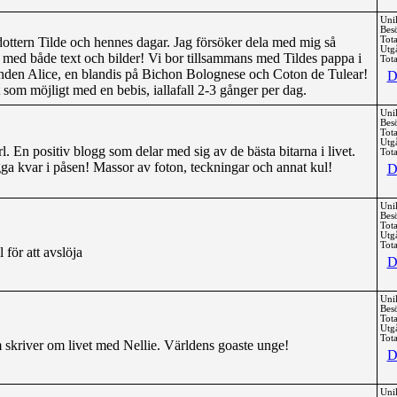
Uni
Bes
dottern Tilde och hennes dagar. Jag försöker dela med mig så
Tota
Utg
ed både text och bilder! Vi bor tillsammans med Tildes pappa i
Tota
unden Alice, en blandis på Bichon Bolognese och Coton de Tulear!
D
som möjligt med en bebis, iallafall 2-3 gånger per dag.
Uni
Bes
Tota
Utg
. En positiv blogg som delar med sig av de bästa bitarna i livet.
Tota
ga kvar i påsen! Massor av foton, teckningar och annat kul!
D
Uni
Bes
Tota
Utg
Tota
 för att avslöja
D
Uni
Bes
Tota
Utg
Tota
skriver om livet med Nellie. Världens goaste unge!
D
Uni