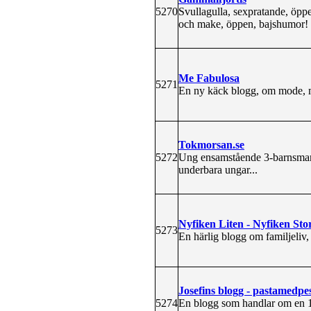
5270
Svullagulla, sexpratande, öppe
och make, öppen, bajshumor! 
Me Fabulosa
5271
En ny käck blogg, om mode, m
Tokmorsan.se
5272
Ung ensamstående 3-barnsmam
underbara ungar...
Nyfiken Liten - Nyfiken Sto
5273
En härlig blogg om familjeliv,
Josefins blogg - pastamedpe
5274
En blogg som handlar om en 15-