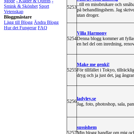
Mode
- Kläder & Outfits
-
..till en missbrukare och små
Smink & Skönhet
Sport
5253
på behandlingshem. Jag skriver
Vetenskap
utan droger.
Bloggmästare
Lägg till Blogg
Ändra Blogg
Hur det Fungerar
FAQ
Villa Harmony
5254
Denna blogg kommer att fyllas
en hel del om inredning, reno
Make me genki!
5255
För tillfället i Tokyo, tillräckl
dryg och ja just det, jag ångra
ladyley.se
5256
Jag, foto, photoshop, sala, pa
sussishem
5257
Min blogg handlar om mig och 