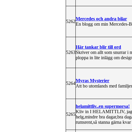
Mercedes och andra bilar
5262
En blogg om min Mercedes-Be
Här tankar blir till ord
5263
Skriver om allt som snurrar i 
ploppa in lite inlägg om desig
Myras Mysterier
5264
Att bo utomlands med familjen.
helamittliv..en supermorsa!
Kliv in I HELAMITTLIV, jag ä
5265
helg,mindre bra dagar,bra dagar
rumsrent,så stanna gärna kvar