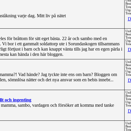
Uni
Bes
Tota
Utg
Tota
tåkning varje dag. Mitt liv på nätet
D
Uni
Bes
eles för bråttom för sitt eget bästa. 22 år och sambo med en
Tota
Utg
Vi bor i ett gammalt soldattorp ute i Sorundaskogen tillsammans
Tota
igt förtjust i barn och kan knappt vänta tills jag har en egen pärla i
D
t mesta kan hända i den här bloggen.
Uni
Bes
Tota
Utg
 mamma?! Vad hände? Jag tyckte inte ens om barn? Bloggen om
Tota
llen, sömnlösa nätter och det nya ansvar som en bebis innebr...
D
Uni
Bes
llt och ingenting
Tota
Utg
en mamma, sambo, vardagen och försöker att komma med tanke
Tota
D
Uni
Bes
Tota