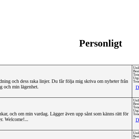
Personligt
Uni
Bes
Tota
Utg
ng och dess raka linjer. Du får följa mig skriva om nyheter från
Tota
g och min lägenhet.
D
Uni
Bes
Tota
Utg
kar, och om min vardag. Lägger även upp sånt som känns rätt för
Tota
ter. Welcome!...
D
Uni
Bes