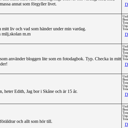
massa annat som förgyller livet.
D
Uni
Bes
Tota
Utg
m mitt liv och vad som händer under min vardag.
Tota
 milj,skolan m.m
D
Uni
Bes
Tota
Utg
m som använder bloggen lite som en fotodagbok. Typ. Checka in mitt
Tota
lder!
D
Uni
Bes
Tota
Utg
Tota
, heter Edith, Jag bor i Skåne och är 15 år.
D
Uni
Bes
Tota
Utg
Tota
räldrar och allt som hör till.
D