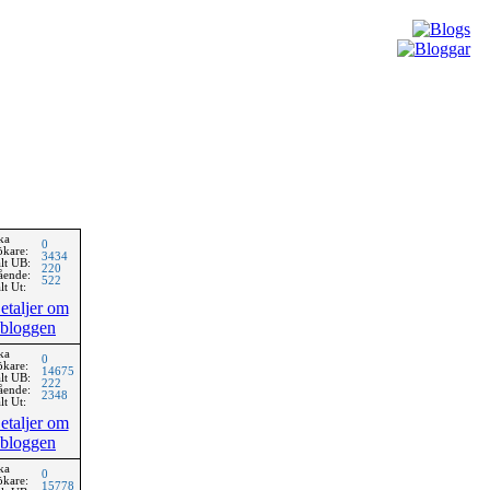
ka
0
ökare:
3434
lt UB:
220
ående:
522
lt Ut:
etaljer om
bloggen
ka
0
ökare:
14675
lt UB:
222
ående:
2348
lt Ut:
etaljer om
bloggen
ka
0
ökare:
15778