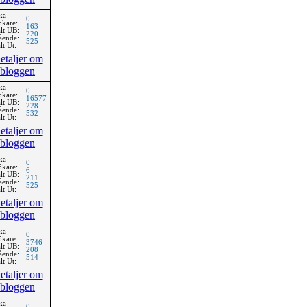
ka
0
ökare:
163
lt UB:
220
ående:
525
lt Ut:
etaljer om
bloggen
ka
0
ökare:
16577
lt UB:
228
ående:
532
lt Ut:
etaljer om
bloggen
ka
0
ökare:
6
lt UB:
211
ående:
525
lt Ut:
etaljer om
bloggen
ka
0
ökare:
3746
lt UB:
208
ående:
514
lt Ut:
etaljer om
bloggen
ka
0