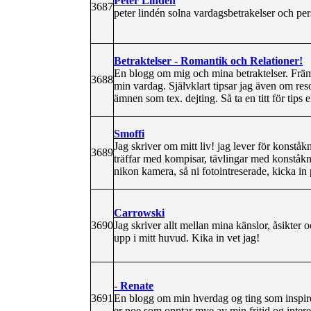
Peter Lindén
3687
peter lindén solna vardagsbetrakelser och pe
Betraktelser - Romantik och Relationer!
En blogg om mig och mina betraktelser. Frä
3688
min vardag. Självklart tipsar jag även om res
ämnen som tex. dejting. Så ta en titt för tips e
Smoffi
Jag skriver om mitt liv! jag lever för konstå
3689
träffar med kompisar, tävlingar med konståkn
nikon kamera, så ni fotointreserade, kicka in
Carrowski
3690
Jag skriver allt mellan mina känslor, åsikter o
upp i mitt huvud. Kika in vet jag!
- Renate
3691
En blogg om min hverdag og ting som inspirer
er noe som opptar mye av min fritid og inter