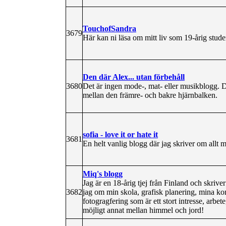
TouchofSandra
3679
Här kan ni läsa om mitt liv som 19-årig stude
Den där Alex... utan förbehåll
3680
Det är ingen mode-, mat- eller musikblogg. D
mellan den främre- och bakre hjärnbalken.
sofia - love it or hate it
3681
En helt vanlig blogg där jag skriver om allt m
Miq's blogg
Jag är en 18-årig tjej från Finland och skriver
3682
jag om min skola, grafisk planering, mina kon
fotogragfering som är ett stort intresse, arbete,
möjligt annat mellan himmel och jord!