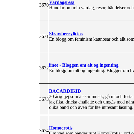
Vardagsresa
3670
Handlar om min vardag, resor, händelser och 
Strawberrylicios
3671
En blogg om feminism kattnosar och allt som
iinee - Bloggen om alt og ingenting
3672
En blogg om alt og ingenting. Blogger om hv
BACARDIKID
20 årig tjej som älskar musik, gå ut och festa
3673
jag fika, dricka chailatte och umgås med nära
olika band och även för lite intresant läsning.
Homoerotis
3674
Om vad som händer runt HomoErotis i ord och