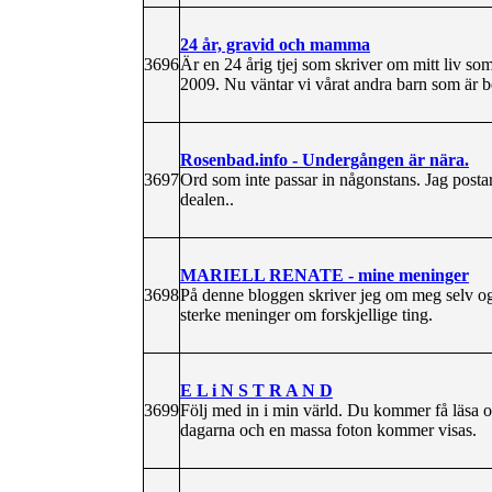
24 år, gravid och mamma
3696
Är en 24 årig tjej som skriver om mitt liv s
2009. Nu väntar vi vårat andra barn som är b
Rosenbad.info - Undergången är nära.
3697
Ord som inte passar in någonstans. Jag postar 
dealen..
MARIELL RENATE - mine meninger
3698
På denne bloggen skriver jeg om meg selv og
sterke meninger om forskjellige ting.
E L i N S T R A N D
3699
Följ med in i min värld. Du kommer få läsa om
dagarna och en massa foton kommer visas.