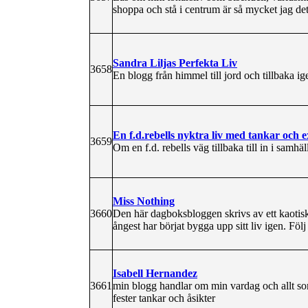
shoppa och stå i centrum är så mycket jag det
Sandra Liljas Perfekta Liv
3658
En blogg från himmel till jord och tillbaka ig
En f.d.rebells nyktra liv med tankar och ex
3659
Om en f.d. rebells väg tillbaka till in i samhä
Miss Nothing
3660
Den här dagboksbloggen skrivs av ett kaotisk
ångest har börjat bygga upp sitt liv igen. Föl
Isabell Hernandez
3661
min blogg handlar om min vardag och allt so
fester tankar och åsikter