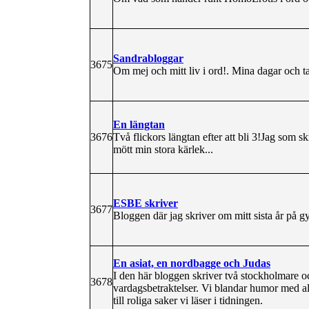
Sandrabloggar
3675
Om mej och mitt liv i ord!. Mina dagar och t
En längtan
3676
Två flickors längtan efter att bli 3!Jag som sk
mött min stora kärlek...
ESBE skriver
3677
Bloggen där jag skriver om mitt sista år på g
En asiat, en nordbagge och Judas
I den här bloggen skriver två stockholmare o
3678
vardagsbetraktelser. Vi blandar humor med al
till roliga saker vi läser i tidningen.