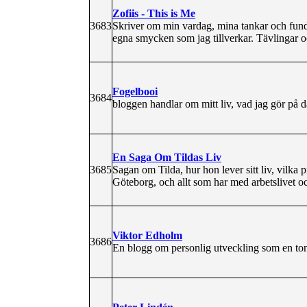
Zofiis - This is Me
3683
Skriver om min vardag, mina tankar och fun
egna smycken som jag tillverkar. Tävlingar 
Fogelbooi
3684
bloggen handlar om mitt liv, vad jag gör på d
En Saga Om Tildas Liv
3685
Sagan om Tilda, hur hon lever sitt liv, vilka p
Göteborg, och allt som har med arbetslivet oc
Viktor Edholm
3686
En blogg om personlig utveckling som en ton