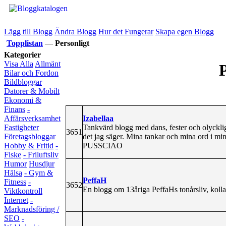
Lägg till Blogg
Ändra Blogg
Hur det Fungerar
Skapa egen Blogg
Topplistan
—
Personligt
Kategorier
Visa Alla
Allmänt
P
Bilar och Fordon
Bildbloggar
Datorer & Mobilt
Ekonomi &
Finans
-
Izabellaa
Affärsverksamhet
Tankvärd blogg med dans, fester och olycklig
Fastigheter
3651
det jag säger. Mina tankar och mina ord i min 
Företagsbloggar
PUSSCIAO
Hobby & Fritid
-
Fiske
- Friluftsliv
Humor
Husdjur
Hälsa
- Gym &
PeffaH
Fitness
-
3652
En blogg om 13åriga PeffaHs tonårsliv, kolla
Viktkontroll
Internet
-
Marknadsföring /
SEO
-