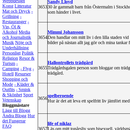
Webbdesign
Sandy Lloyd
Konst
Litteratur
3653
30 år gammalt barn från Östermalm i Stockho
Mat och Dryck
-
som händer i livet.
Grillning
-
Restauranger
-
Vin, Öl &
Mimmi Johansson
Alkohol
Media
3654
Den handlar om mitt liv i den lilla staden vi
och Journalistik
bilder på nästan allt jag gör och mina tankar
Musik
Nöje och
Underhållning
Personligt
Politik
Religion
Resor &
Hallontrollets trädgård
Turism
-
3655
Trädgårdsgalen person som bloggar om träd
Camping
- Flyg
-
trädgård.
Hotell
Resurser
Shopping och
Mode
- Kläder &
Outfits
- Smink
& Skönhet
Sport
spelberoende
3656
Vetenskap
Hur är det att leva ett spelfritt liv jämfört me
Bloggmästare
Lägg till Blogg
Ändra Blogg
Hur
det Fungerar
life of niklaz
FAQ
3657
Läs om mitt tonårsliv som bisexuell, världsm