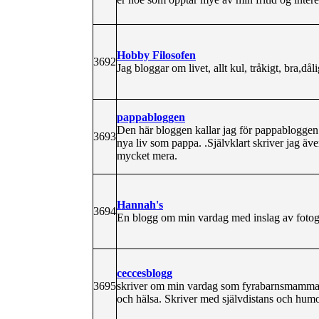
Hobby Filosofen
3692
Jag bloggar om livet, allt kul, tråkigt, bra,dål
pappabloggen
Den här bloggen kallar jag för pappablogge
3693
nya liv som pappa. .Självklart skriver jag äv
mycket mera.
Hannah's
3694
En blogg om min vardag med inslag av foto
ceccesblogg
3695
skriver om min vardag som fyrabarnsmamma. 
och hälsa. Skriver med självdistans och humo