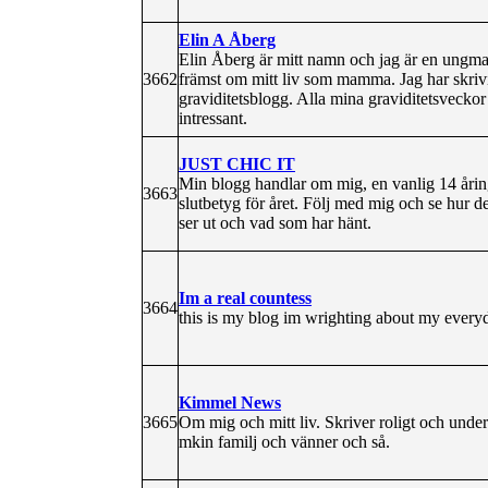
Elin A Åberg
Elin Åberg är mitt namn och jag är en ungma
3662
främst om mitt liv som mamma. Jag har skriv
graviditetsblogg. Alla mina graviditetsvecko
intressant.
JUST CHIC IT
Min blogg handlar om mig, en vanlig 14 åring
3663
slutbetyg för året. Följ med mig och se hur d
ser ut och vad som har hänt.
Im a real countess
3664
this is my blog im wrighting about my everyd
Kimmel News
3665
Om mig och mitt liv. Skriver roligt och und
mkin familj och vänner och så.