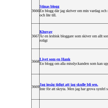
Stinas blogg
3666
En blogg där jag skriver om min vardag och m
och lite till.
Khuyay
3667
Är en lesbisk bloggare som skiver om allt s
roligt
Livet som en Hank
3668
En blogg om alla misslyckanden som kan upps
Jag insåg tidigt att jag skulle bli sen.
3669
Inte för att skryta. Men jag har grova synfel