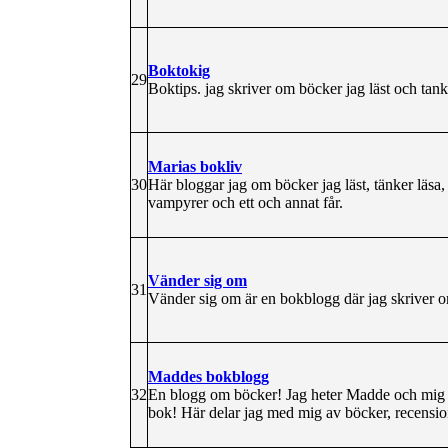
Boktokig
29
Boktips. jag skriver om böcker jag läst och tank
Marias bokliv
30
Här bloggar jag om böcker jag läst, tänker läsa,
vampyrer och ett och annat får.
Vänder sig om
31
Vänder sig om är en bokblogg där jag skriver o
Maddes bokblogg
32
En blogg om böcker! Jag heter Madde och mig h
bok! Här delar jag med mig av böcker, recens