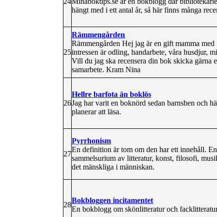
24
Minaboktips.se är en bokblogg där bibliotekari
hängt med i ett antal år, så här finns många recen
Rämmengården
Rämmengården Hej jag är en gift mamma med 7 b
25
intressen är odling, handarbete, våra husdjur, m
Vill du jag ska recensera din bok skicka gärna et
samarbete. Kram Nina
Hellre barfota än boklös
26
Jag har varit en boknörd sedan barnsben och här
planerar att läsa.
Pyrrhonism
En definition är tom om den har ett innehåll. En 
27
sammelsurium av litteratur, konst, filosofi, musi
det mänskliga i människan.
Bokbloggen incitamentet
28
En bokblogg om skönlitteratur och facklitteratu