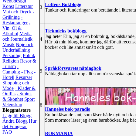
Webbdesign
Lottens Bokblogg
Konst
Litteratur
3
Tankar och funderingar om berättande i litteratu
Mat och Dryck
-
Grillning
-
Restauranger
-
Vin, Öl &
Tickmicks bokblogg
Alkohol
Media
Jag heter Elin, jag är en boktokig, bokälskande,
4
och Journalistik
Här på min blogg kommer jag därför att recense
Musik
Nöje och
böcker och lite annat smått och gott.
Underhållning
Personligt
Politik
Religion
Resor &
Turism
-
Språkförsvarets nätdagbok
5
Camping
- Flyg
-
Nätdagboken tar upp allt som rör svenska språ
Hotell
Resurser
Shopping och
Mode
- Kläder &
Outfits
- Smink
& Skönhet
Sport
Vetenskap
6
Hanneles bok-paradis
Bloggmästare
En bokläsande tant, som läser både nytt och kla
Lägg till Blogg
Som mormor läser jag även barnböcker. Jag både
Ändra Blogg
Hur
det Fungerar
FAQ
BOKMANIA