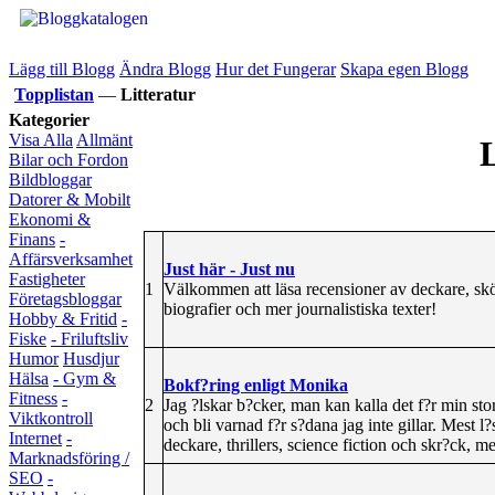
Lägg till Blogg
Ändra Blogg
Hur det Fungerar
Skapa egen Blogg
Topplistan
—
Litteratur
Kategorier
Visa Alla
Allmänt
L
Bilar och Fordon
Bildbloggar
Datorer & Mobilt
Ekonomi &
Finans
-
Affärsverksamhet
Just här - Just nu
Fastigheter
1
Välkommen att läsa recensioner av deckare, skö
Företagsbloggar
biografier och mer journalistiska texter!
Hobby & Fritid
-
Fiske
- Friluftsliv
Humor
Husdjur
Hälsa
- Gym &
Bokf?ring enligt Monika
Fitness
-
2
Jag ?lskar b?cker, man kan kalla det f?r min stora
Viktkontroll
och bli varnad f?r s?dana jag inte gillar. Mest l?
Internet
-
deckare, thrillers, science fiction och skr?ck, m
Marknadsföring /
SEO
-