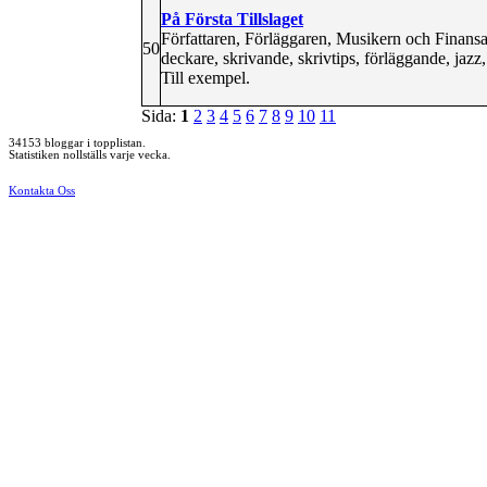
På Första Tillslaget
Författaren, Förläggaren, Musikern och Finan
50
deckare, skrivande, skrivtips, förläggande, jazz,
Till exempel.
Sida:
1
2
3
4
5
6
7
8
9
10
11
34153 bloggar i topplistan.
Statistiken nollställs varje vecka.
Kontakta Oss