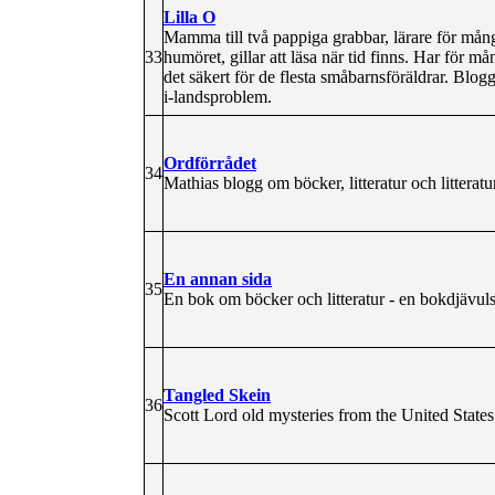
Lilla O
Mamma till två pappiga grabbar, lärare för må
33
humöret, gillar att läsa när tid finns. Har för må
det säkert för de flesta småbarnsföräldrar. Blog
i-landsproblem.
Ordförrådet
34
Mathias blogg om böcker, litteratur och litteratur
En annan sida
35
En bok om böcker och litteratur - en bokdjävuls 
Tangled Skein
36
Scott Lord old mysteries from the United Stat