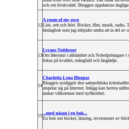
och om livskvalité. Bloggen uppdateras daglige
A room of my own
12
Läst, sett och hört. Böcker, film, musik, radio, T
läsdagbok som jag inbjuder andra att ta del av
Lyrans Noblesser
13
Om litteratur i allmänhet och Nobelpristagare i
fokus på kvalitet, mångfald och läsglädje.
Charlotta Lena Bloggar
Bloggen synliggör den satirpolitiska kriminalt
14
utspelar sig på Internet. Inlägg kan beröra nätb
tankar välkomnas med nyfikenhet.
...med näsan i en bok...
15
En bok om böcker, läsning, recensioner av böck