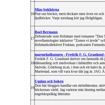
Mias bokhörna
16
Prat om böcker, mest deckare men även en och 
ljudböcker. Varje torsdaag kör jag Helgfrågan.
Boel Bermann
Debuterade som författare med romanen ”Den N
17
novellantologier inklusive ”Zonen vi ärvde” 
författarkollektivet Fruktan, podcasten Fantasti
marmeladkungen - Fredrik F. G. Granlund o
Fredrik F. G. Granlund skriver om fantastik då j
18
diktsamling och medverkan i tidskrifter och an
Skövde, Göteborg m.m. i fem och ett halvt år, ä
Mariestad, som vill vara kvar där jag är. 
Ugglan och boken
Den här bloggen handlar om skönlitteratur, skriv
19
böckernas värld. Jag varierar min läsning mella
engelskspråkig litteratur.