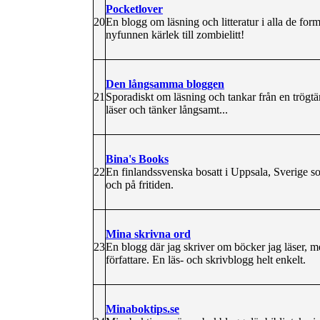
Pocketlover
20
En blogg om läsning och litteratur i alla de fo
nyfunnen kärlek till zombielitt!
Den långsamma bloggen
21
Sporadiskt om läsning och tankar från en trögt
läser och tänker långsamt...
Bina's Books
22
En finlandssvenska bosatt i Uppsala, Sverige so
och på fritiden.
Mina skrivna ord
23
En blogg där jag skriver om böcker jag läser, 
författare. En läs- och skrivblogg helt enkelt.
Minaboktips.se