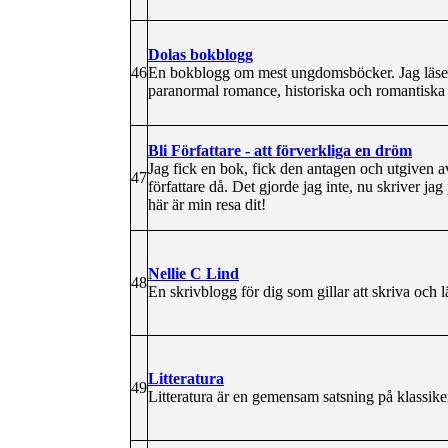
Dolas bokblogg
46
En bokblogg om mest ungdomsböcker. Jag läser 
paranormal romance, historiska och romantiska
Bli Författare - att förverkliga en dröm
Jag fick en bok, fick den antagen och utgiven a
47
författare då. Det gjorde jag inte, nu skriver ja
här är min resa dit!
Nellie C Lind
48
En skrivblogg för dig som gillar att skriva och l
Litteratura
49
Litteratura är en gemensam satsning på klassiker