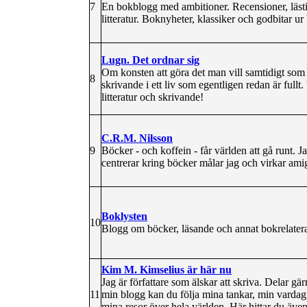
7
En bokblogg med ambitioner. Recensioner, lästi
litteratur. Boknyheter, klassiker och godbitar u
Lugn. Det ordnar sig
Om konsten att göra det man vill samtidigt som 
8
skrivande i ett liv som egentligen redan är full
litteratur och skrivande!
C.R.M. Nilsson
9
Böcker - och koffein - får världen att gå runt. J
centrerar kring böcker målar jag och virkar amig
Boklysten
10
Blogg om böcker, läsande och annat bokrelater
Kim M. Kimselius är här nu
Jag är författare som älskar att skriva. Delar g
11
min blogg kan du följa mina tankar, min vardag,
mina resor över hela världen. Här hittar du även