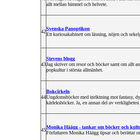
allt mellan himmel och helvete.
Svenska Panoptikon
42
Ett kuriosakabinett om läsning, nöjen och seke
Stevens blogg
43
Jag skriver om resor och böcker samt om allt ann
popkultur i största allmänhet.
Bokcirkeln
44
Ungdomsböcker med inriktning mot fantasy, dys
kärleksböcker. Ja, en annan del av verkligheten 
Monika Häägg - tankar om böcker och kult
45
Författaren Monika Häägg tipsar och berättar om 