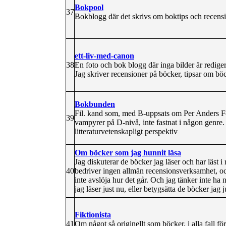
Bokpool
37
Bokblogg där det skrivs om boktips och recensi
ett-liv-med-canon
38
En foto och bok blogg där inga bilder är redigera
Jag skriver recensioner på böcker, tipsar om b
Bokbunden
Fil. kand som, med B-uppsats om Per Anders F
39
vampyrer på D-nivå, inte fastnat i någon genre. 
litteraturvetenskapligt perspektiv
Om böcker som jag hunnit läsa
Jag diskuterar de böcker jag läser och har läst i r
40
bedriver ingen allmän recensionsverksamhet, och
inte avslöja hur det går. Och jag tänker inte ha
jag läser just nu, eller betygsätta de böcker jag ju
Fiktionista
41
Om något så originellt som böcker, i alla fall fö