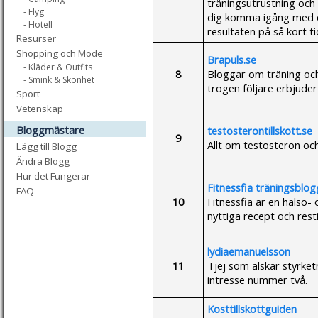
träningsutrustning och r
- Flyg
dig komma igång med di
- Hotell
resultaten på så kort t
Resurser
Shopping och Mode
Brapuls.se
- Kläder & Outfits
8
Bloggar om träning och
- Smink & Skönhet
trogen följare erbjuder
Sport
Vetenskap
Bloggmästare
testosterontillskott.se
9
Allt om testosteron och 
Lägg till Blogg
Ändra Blogg
Hur det Fungerar
Fitnessfia träningsblog
FAQ
10
Fitnessfia är en hälso-
nyttiga recept och rest
lydiaemanuelsson
11
Tjej som älskar styrke
intresse nummer två.
Kosttillskottguiden