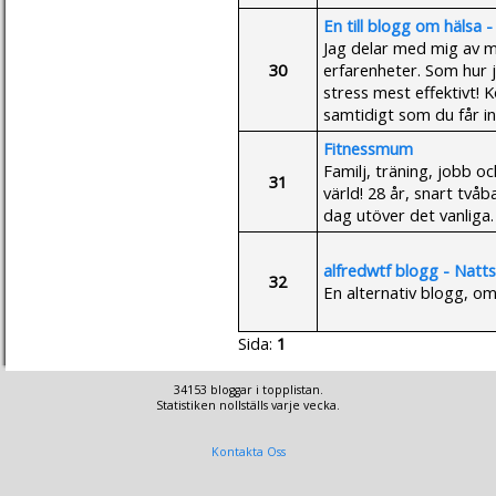
En till blogg om hälsa 
Jag delar med mig av m
30
erfarenheter. Som hur 
stress mest effektivt! K
samtidigt som du får ins
Fitnessmum
Familj, träning, jobb o
31
värld! 28 år, snart tv
dag utöver det vanliga.
alfredwtf blogg - Natt
32
En alternativ blogg, o
Sida:
1
34153 bloggar i topplistan.
Statistiken nollställs varje vecka.
Kontakta Oss