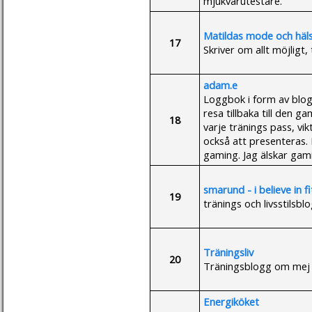
mjukvarutestare.
Matildas mode och häl
17
Skriver om allt möjligt,
adam.e
Loggbok i form av blog
resa tillbaka till den 
18
varje tränings pass, vi
också att presenteras
gaming. Jag älskar gam
smarund - i believe in f
19
tränings och livsstilsb
Träningsliv
20
Träningsblogg om mej o
Energiköket