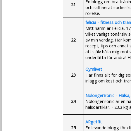
En blogg om bra tränin
21
och raffinerat sockerfr
rörelse.
felicia - fitness och trä
Mitt namn är Felicia, 1
vilket vanligt tonårsliv
22
av min vardag. Här kom
recept, tips och annat
att själv hålla mig mot
underlätta för andra! H
Gymlivet
23
Här finns allt för dig som
inlägg om kost och träni
Nolongerironic - Hälsa, 
24
Nolongerironic är en hä
hälsoartiklar. - 23.3 kg 
ARgetfit
25
En levande blogg för di