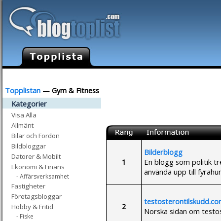
Topplistan
—
Gym & Fitness
Kategorier
Visa Alla
Allmänt
Bilar och Fordon
Bildbloggar
Bilderblogg
Datorer & Mobilt
1
En blogg som politik t
Ekonomi & Finans
använda upp till fyrahu
- Affärsverksamhet
Fastigheter
Företagsbloggar
testosterontilskudd.c
2
Hobby & Fritid
Norska sidan om testost
- Fiske