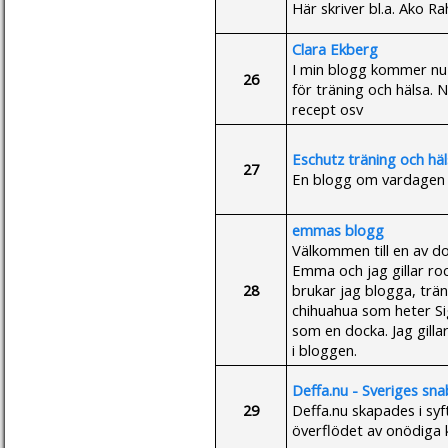
Här skriver bl.a. Ako Ra
Clara Ekberg
I min blogg kommer nu k
26
för träning och hälsa. 
recept osv
Eschutz träning och hä
27
En blogg om vardagen 
emmas blogg
Välkommen till en av d
Emma och jag gillar rock
28
brukar jag blogga, trän
chihuahua som heter Si
som en docka. Jag gilla
i bloggen.
Deffa.nu - Sveriges sn
29
Deffa.nu skapades i syft
överflödet av onödiga k