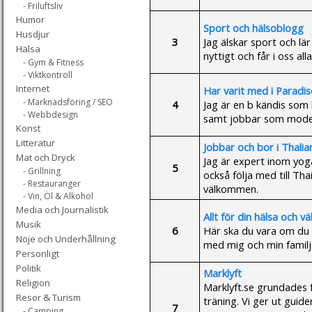
- Friluftsliv
Humor
Sport och hälsoblogg
Husdjur
3
Jag älskar sport och lä
Hälsa
nyttigt och får i oss al
- Gym & Fitness
- Viktkontroll
Internet
Har varit med i Paradi
- Marknadsföring / SEO
4
Jag är en b kändis som h
- Webbdesign
samt jobbar som modell.
Konst
Litteratur
Jobbar och bor i Thali
Mat och Dryck
Jag är expert inom yoga 
5
- Grillning
också följa med till Th
- Restauranger
välkommen.
- Vin, Öl & Alkohol
Media och Journalistik
Allt för din hälsa och v
Musik
6
Här ska du vara om du ä
Nöje och Underhållning
med mig och min familj
Personligt
Politik
Marklyft
Religion
Marklyft.se grundades f
Resor & Turism
träning. Vi ger ut gui
7
- Camping