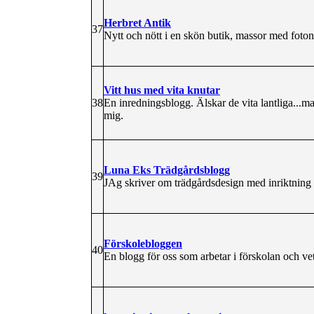
Herbret Antik
37
Nytt och nött i en skön butik, massor med foton 
Vitt hus med vita knutar
38
En inredningsblogg. Älskar de vita lantliga...m
mig.
Luna Eks Trädgårdsblogg
39
JAg skriver om trädgårdsdesign med inriktning
Förskolebloggen
40
En blogg för oss som arbetar i förskolan och vet 