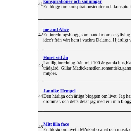
konspirationer och sanningar
41
En blogg om konspirationsteorier och konspiratio
me and Alice
42
En inredningsblogg som handlar om easyliving 
idee'r från vårt hem i vackra Dalarna. Hjärtligt
Huset vid ån
Lantlig inredning från mitt 100 år gamla hus,K
43
trädgård. Gillar Madickenstilen.romantiskt,gamm
miljöer.
Jannike Hempel
44
Den härliga och ärliga bloggen om livet. Jag har t
drömmar. och detta delar jag med er i min blogg
Mitt lilla face
45
En blogg om livet i M?nkarbo ,mat och musik o