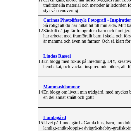
traditionella material och metoder är ledorden
styr vår renovering
Carinas Photolifestyle Fotografi - Inspiratio
Så roligt att du har hittat hit till min sida. Mitt
12
Särskilt då jag får fotografera barn och familjer.
har arbetat med framförallt barn i skola och fö
är mamma och även nu farmor. Och så klart för at
Lindas Rassel
13
En blogg med fokus på inredning, DIY, kreativa 
hembakat, och vackra inspirerande bilder, allt 
Mammasblommor
14
En blogg om livet i min trädgård, med mycket b
en del annat smått och gott!
Lundagård
15
Livet på Lundagård - Gamla hus, barn, inrednin
lantligt-antikt-loppis-r åvitgrå-shabby-grafiskt-in