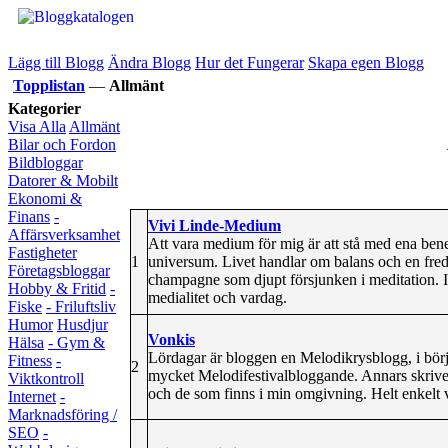
Lägg till Blogg
Ändra Blogg
Hur det Fungerar
Skapa egen Blogg
Topplistan
—
Allmänt
Kategorier
Visa Alla
Allmänt
Bilar och Fordon
Bildbloggar
Datorer & Mobilt
Ekonomi &
Finans
-
Vivi Linde-Medium
Affärsverksamhet
Att vara medium för mig är att stå med ena benet
Fastigheter
1
universum. Livet handlar om balans och en fredag
Företagsbloggar
champagne som djupt försjunken i meditation. I
Hobby & Fritid
-
medialitet och vardag.
Fiske
- Friluftsliv
Humor
Husdjur
Vonkis
Hälsa
- Gym &
Lördagar är bloggen en Melodikrysblogg, i början
Fitness
-
2
mycket Melodifestivalbloggande. Annars skriver j
Viktkontroll
och de som finns i min omgivning. Helt enkelt vad
Internet
-
Marknadsföring /
SEO
-