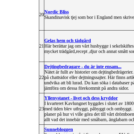
Nordic Bliss
20
Skandinavisk tjej som bor i England men skriver
Gelas hem och tädgård
21
Här berättar jag om vårt husbygge i sekelskiftess
mycket trädgård,recept ,djur och annat smått som 
Dejtingbedragare - du är inte ensam...
Nätet är fullt av historier om dejtingbedrägerie
22
på chattsidor eller dejtningssajter. Här finns arti
undvika att bli lurad. Du kan söka i databaser p
jämföra om dessa förekommit på andra sidor.
Yllenystanet - livet och dess kryddor
I kvarteret Kavlungnet byggdes i slutet av 180
23
med tiden blev utbyggt, påbyggt och ombyggt.
planer på hur vi ville göra det till vårt drömbo
allt vad det innebär med småbarn, änglabarn oc
Sunnebloggen