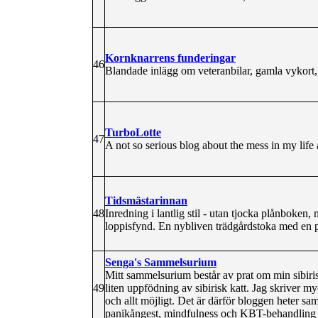
Kornknarrens funderingar
46
Blandade inlägg om veteranbilar, gamla vykort, n
TurboLotte
47
A not so serious blog about the mess in my life
Tidsmästarinnan
48
Inredning i lantlig stil - utan tjocka plånboke
loppisfynd. En nybliven trädgårdstoka med en 
Senga's Sammelsurium
Mitt sammelsurium består av prat om min sibiris
49
liten uppfödning av sibirisk katt. Jag skriver 
och allt möjligt. Det är därför bloggen heter s
panikångest, mindfulness och KBT-behandling f