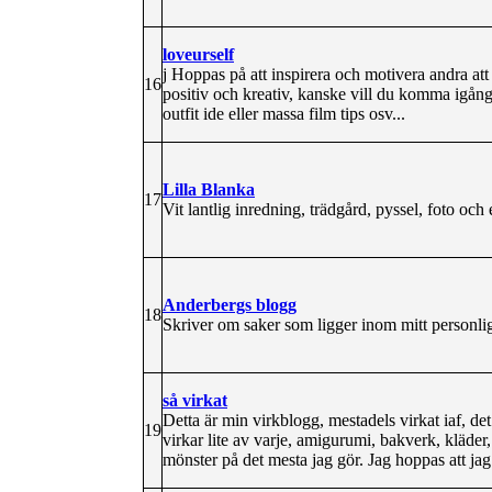
loveurself
j Hoppas på att inspirera och motivera andra att
16
positiv och kreativ, kanske vill du komma igång
outfit ide eller massa film tips osv...
Lilla Blanka
17
Vit lantlig inredning, trädgård, pyssel, foto och 
Anderbergs blogg
18
Skriver om saker som ligger inom mitt personlig
så virkat
Detta är min virkblogg, mestadels virkat iaf, det
19
virkar lite av varje, amigurumi, bakverk, kläde
mönster på det mesta jag gör. Jag hoppas att jag