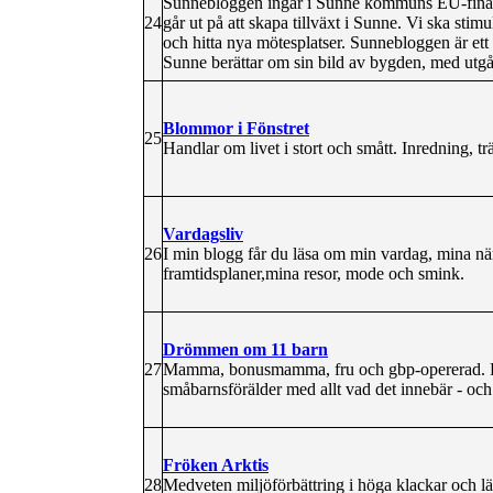
Sunnebloggen ingår i Sunne kommuns EU-finansi
24
går ut på att skapa tillväxt i Sunne. Vi ska stimu
och hitta nya mötesplatser. Sunnebloggen är ett 
Sunne berättar om sin bild av bygden, med utgå
Blommor i Fönstret
25
Handlar om livet i stort och smått. Inredning, 
Vardagsliv
26
I min blogg får du läsa om min vardag, mina när
framtidsplaner,mina resor, mode och smink.
Drömmen om 11 barn
27
Mamma, bonusmamma, fru och gbp-opererad. Frå
småbarnsförälder med allt vad det innebär - oc
Fröken Arktis
28
Medveten miljöförbättring i höga klackar och lä