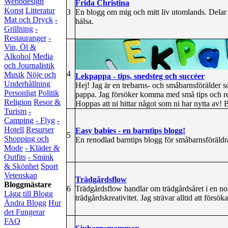
Webbdesign
Frida Christina
Konst
Litteratur
3
En blogg om mig och mitt liv utomlands. Delar 
Mat och Dryck
-
hälsa.
Grillning
-
Restauranger
-
Vin, Öl &
Alkohol
Media
och Journalistik
4
Musik
Nöje och
Lekpappa - tips, snedsteg och succéer
Underhållning
Hej! Jag är en trebarns- och småbarnsförälder s
Personligt
Politik
pappa. Jag försöker komma med små tips och re
Religion
Resor &
Hoppas att ni hittar något som ni har nytta av! 
Turism
-
Camping
- Flyg
-
Hotell
Resurser
Easy babies - en barntips blogg!
5
Shopping och
En renodlad barntips blogg för småbarnsföräldr
Mode
- Kläder &
Outfits
- Smink
& Skönhet
Sport
Vetenskap
Trädgårdsflow
Bloggmästare
6
Trädgårdsflow handlar om trädgårdsåret i en norr
Lägg till Blogg
trädgårdskreativitet. Jag strävar alltid att försö
Ändra Blogg
Hur
det Fungerar
FAQ