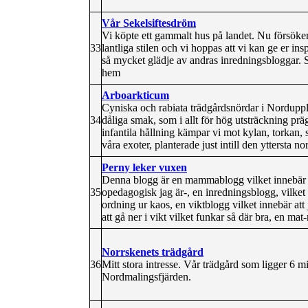
Vår Sekelsiftesdröm
Vi köpte ett gammalt hus på landet. Nu försöke
33
lantliga stilen och vi hoppas att vi kan ge er insp
så mycket glädje av andras inredningsbloggar. Så
hem
Arboarkticum
Cyniska och rabiata trädgårdsnördar i Norduppla
34
dåliga smak, som i allt för hög utsträckning prä
infantila hållning kämpar vi mot kylan, torkan, 
våra exoter, planterade just intill den yttersta 
Perny leker vuxen
Denna blogg är en mammablogg vilket innebär en
35
opedagogisk jag är-, en inredningsblogg, vilket i
ordning ur kaos, en viktblogg vilket innebär att
att gå ner i vikt vilket funkar så där bra, en ma
Norrskenets trädgård
36
Mitt stora intresse. Vår trädgård som ligger 6 
Nordmalingsfjärden.