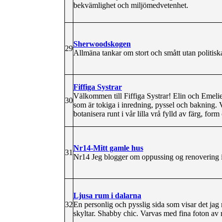
bekvämlighet och miljömedvetenhet.
Sherwoodskogen
29
Allmäna tankar om stort och smått utan politiska
Fiffiga Systrar
Välkommen till Fiffiga Systrar! Elin och Emelie
30
som är tokiga i inredning, pyssel och bakning. V
botanisera runt i vår lilla vrå fylld av färg, for
Nr14-Mitt gamle hus
31
Nr14 Jeg blogger om oppussing og renovering i
Ljusa rum i dalarna
32
En personlig och pysslig sida som visar det ja
skyltar. Shabby chic. Varvas med fina foton av 