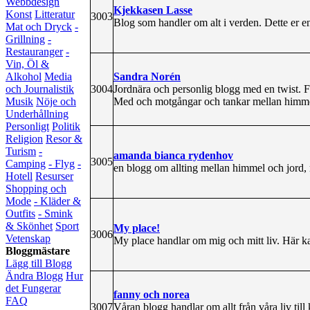
Webbdesign
Kjekkasen Lasse
Konst
Litteratur
3003
Blog som handler om alt i verden. Dette er e
Mat och Dryck
-
Grillning
-
Restauranger
-
Vin, Öl &
Sandra Norén
Alkohol
Media
3004
Jordnära och personlig blogg med en twist. F
och Journalistik
Med och motgångar och tankar mellan himmel
Musik
Nöje och
Underhållning
Personligt
Politik
Religion
Resor &
Turism
-
amanda bianca rydenhov
3005
Camping
- Flyg
-
en blogg om allting mellan himmel och jord, 
Hotell
Resurser
Shopping och
Mode
- Kläder &
Outfits
- Smink
& Skönhet
Sport
My place!
3006
Vetenskap
My place handlar om mig och mitt liv. Här kan
Bloggmästare
Lägg till Blogg
Ändra Blogg
Hur
det Fungerar
fanny och norea
FAQ
3007
Våran blogg handlar om allt från våra liv till