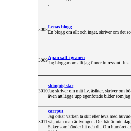
.
Lenas blogg
3008
En blogg om allt och inget, skriver om det so
Apan satt i granen
3009
Jag bloggar om allt jag finner intressant. Jus
shingnig star
3010
Jag skriver om mitt liv, åsikter, skriver om b
även att lägga upp egenfotade bilder som jag 
carrput
Jag orkar varken ta skit eller leva med huvud
3011
väl, utan man är tvungen. Det här är min dagb
Saker som händer hit och dit. Om humöret är