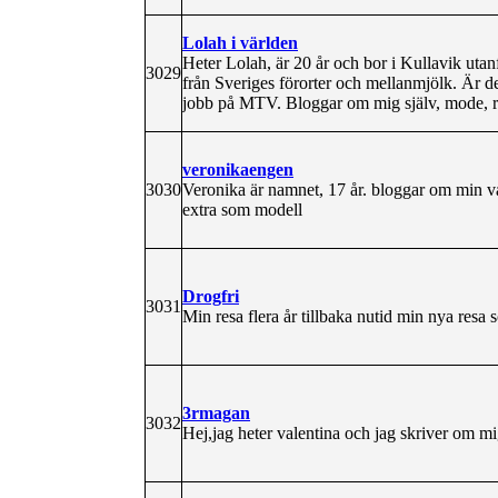
Lolah i världen
Heter Lolah, är 20 år och bor i Kullavik utan
3029
från Sveriges förorter och mellanmjölk. Är 
jobb på MTV. Bloggar om mig själv, mode, re
veronikaengen
3030
Veronika är namnet, 17 år. bloggar om min v
extra som modell
Drogfri
3031
Min resa flera år tillbaka nutid min nya resa
3rmagan
3032
Hej,jag heter valentina och jag skriver om mi