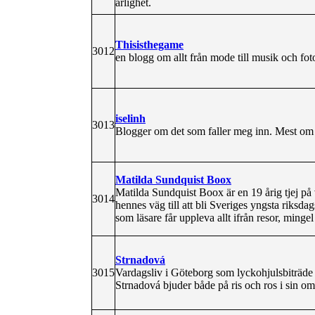
ärlighet.
Thisisthegame
3012
en blogg om allt från mode till musik och fot
iselinh
3013
Blogger om det som faller meg inn. Mest om
Matilda Sundquist Boox
Matilda Sundquist Boox är en 19 årig tjej på 
3014
hennes väg till att bli Sveriges yngsta riksda
som läsare får uppleva allt ifrån resor, minge
Strnadová
3015
Vardagsliv i Göteborg som lyckohjulsbiträde 
Strnadová bjuder både på ris och ros i sin o