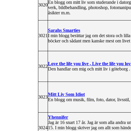
En blogg om mitt liv som studerande i dator
3020
verk, bildbehandling, photoshop, fotomanipul
åsikter m.m.
Sarahs Smarties
3021
I min blogg berättar jag om det stora och lilla i
böcker och sådant men kanske mest om livet 
Love the life you live , Live the life you lov
3022
Den handlar om mig och mitt liv i göteborg 
Mitt Liv Som Idiot
3023
En blogg om musik, film, foto, dator, livssti
Yhennifer
Jag är 16 snart 17 år. Jag är som alla andra
3024
15. I min blogg skriver jag om allt som händer