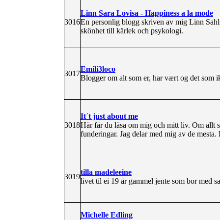
Linn Sara Lovisa - Happiness a la mode
3016
En personlig blogg skriven av mig Linn Sahl
skönhet till kärlek och psykologi.
Emili3loco
3017
Blogger om alt som er, har vært og det som i
It´t just about me
3018
Här får du läsa om mig och mitt liv. Om all
funderingar. Jag delar med mig av de mesta. 
tilla madeleeine
3019
livet til ei 19 år gammel jente som bor med 
Michelle Edling