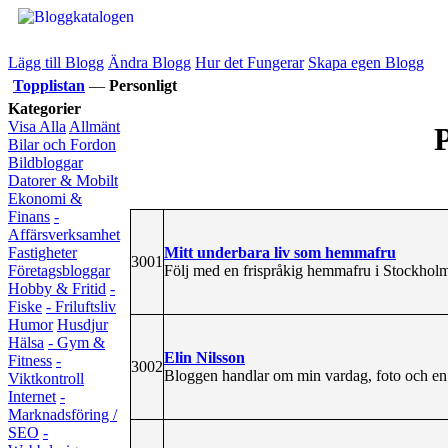
Lägg till Blogg
Ändra Blogg
Hur det Fungerar
Skapa egen Blogg
Topplistan
—
Personligt
Kategorier
Visa Alla
Allmänt
P
Bilar och Fordon
Bildbloggar
Datorer & Mobilt
Ekonomi &
Finans
-
Affärsverksamhet
Mitt underbara liv som hemmafru
Fastigheter
3001
Följ med en frispråkig hemmafru i Stockholm
Företagsbloggar
Hobby & Fritid
-
Fiske
- Friluftsliv
Humor
Husdjur
Hälsa
- Gym &
Elin Nilsson
Fitness
-
3002
Bloggen handlar om min vardag, foto och en 
Viktkontroll
Internet
-
Marknadsföring /
SEO
-