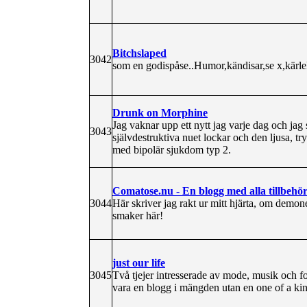
Bitchslaped
3042
som en godispåse..Humor,kändisar,se x,kärlek
Drunk on Morphine
Jag vaknar upp ett nytt jag varje dag och jag 
3043
självdestruktiva nuet lockar och den ljusa, 
med bipolär sjukdom typ 2.
Comatose.nu - En blogg med alla tillbehö
3044
Här skriver jag rakt ur mitt hjärta, om demon
smaker här!
just our life
3045
Två tjejer intresserade av mode, musik och fo
vara en blogg i mängden utan en one of a ki