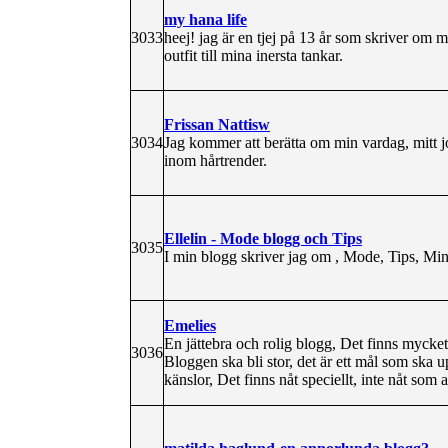
my hana life
3033
heej! jag är en tjej på 13 år som skriver om m
outfit till mina inersta tankar.
Frissan Nattisw
3034
Jag kommer att berätta om min vardag, mitt jo
inom hårtrender.
Ellelin - Mode blogg och Tips
3035
I min blogg skriver jag om , Mode, Tips, Mina
Emelies
En jättebra och rolig blogg, Det finns mycke
3036
Bloggen ska bli stor, det är ett mål som ska u
känslor, Det finns nåt speciellt, inte nåt som 