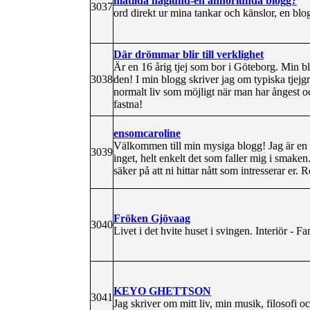
matilda haglund-en annorlunda blogg?
3037
ord direkt ur mina tankar och känslor, en blo
Där drömmar blir till verklighet
Är en 16 årig tjej som bor i Göteborg. Min blo
3038
den! I min blogg skriver jag om typiska tjejgre
normalt liv som möjligt när man har ångest 
fastna!
ensomcaroline
Välkommen till min mysiga blogg! Jag är en gl
3039
inget, helt enkelt det som faller mig i smaken
säker på att ni hittar nått som intresserar er.
Fröken Gjövaag
3040
Livet i det hvite huset i svingen. Interiör - F
KEYO GHETTSON
3041
Jag skriver om mitt liv, min musik, filosofi oc