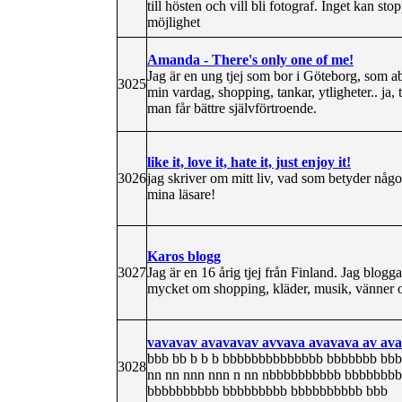
till hösten och vill bli fotograf. Inget kan st
möjlighet
Amanda - There's only one of me!
Jag är en ung tjej som bor i Göteborg, som ab
3025
min vardag, shopping, tankar, ytligheter.. ja
man får bättre självförtroende.
like it, love it, hate it, just enjoy it!
3026
jag skriver om mitt liv, vad som betyder någo
mina läsare!
Karos blogg
3027
Jag är en 16 årig tjej från Finland. Jag blo
mycket om shopping, kläder, musik, vänner o
vavavav avavavav avvava avavava av ava
bbb bb b b b bbbbbbbbbbbbbb bbbbbbb bb
3028
nn nn nnn nnn n nn nbbbbbbbbbb bbbbbbb
bbbbbbbbbb bbbbbbbbb bbbbbbbbbb bbb