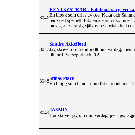
KENTSYSTRAR - Fototema varje vecka
En blogg som drivs av oss, Kaka och Sannna.
3046
har vi ett speciellt fototema som vi kommer fö
musik, att vara sig själv och vänskap helt enk
Sandra Ackefjord
3047
Jag skriver om framförallt min vardag, men in
till jord. Varsegod och läs!
Stinas Place
3048
En blogg som handlar om foto , mode men frö
JASMIN
3049
Här skriver jag om min vardag, ger tips, lägg