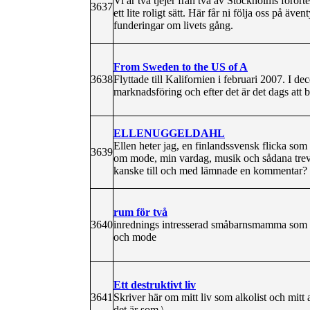
Vi är två tjejer från två av Stockholms förorte
3637
ett lite roligt sätt. Här får ni följa oss på ä
funderingar om livets gång.
From Sweden to the US of A
3638
Flyttade till Kalifornien i februari 2007. I 
marknadsföring och efter det är det dags att b
ELLENUGGELDAHL
Ellen heter jag, en finlandssvensk flicka som
3639
om mode, min vardag, musik och sådana trevl
kanske till och med lämnade en kommentar?
rum för två
3640
inrednings intresserad småbarnsmamma som skr
och mode
Ett destruktivt liv
3641
Skriver här om mitt liv som alkolist och mitt
det är som \