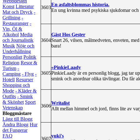
Webbdesign
En asfaltsblommas historia.
Konst
Litteratur
3603
En ung kvinna med psykiska sjukdomar och mi
Mat och Dryck
-
Grillning
-
Restauranger
-
Vin, Öl &
Gäst Hos Gester
Alkohol
Media
3604
Snart 26, vilsen, målmedveten, enveten, med 
och Journalistik
bara!
Musik
Nöje och
Underhållning
Personligt
Politik
Religion
Resor &
«PinkieLaady
Turism
-
3605
PinkieLaady är en personlig blogg, jag tar upp
Camping
- Flyg
-
smink och anordnar olika tävlingar. Du får al
Hotell
Resurser
Shopping och
Mode
- Kläder &
Outfits
- Smink
& Skönhet
Sport
Writalist
3606
Vetenskap
Allt mellan himmel och jord, finns lite av varj
Bloggmästare
Lägg till Blogg
Ändra Blogg
Hur
det Fungerar
yuki's
FAQ
3607