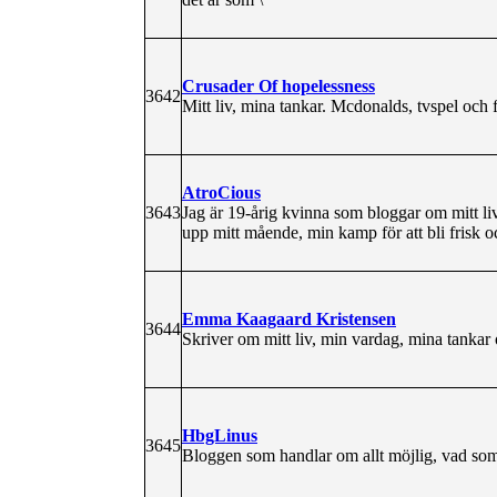
Crusader Of hopelessness
3642
Mitt liv, mina tankar. Mcdonalds, tvspel och
AtroCious
3643
Jag är 19-årig kvinna som bloggar om mitt 
upp mitt mående, min kamp för att bli frisk 
Emma Kaagaard Kristensen
3644
Skriver om mitt liv, min vardag, mina tankar 
HbgLinus
3645
Bloggen som handlar om allt möjlig, vad som 