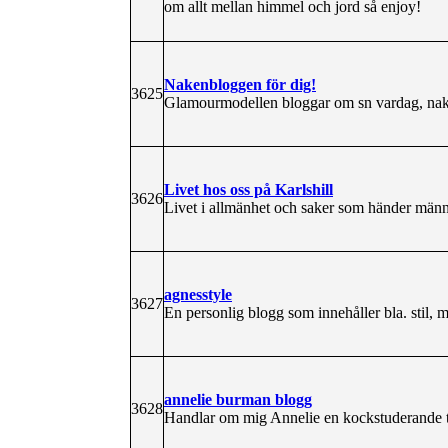
om allt mellan himmel och jord så enjoy!
Nakenbloggen för dig!
3625
Glamourmodellen bloggar om sn vardag, na
Livet hos oss på Karlshill
3626
Livet i allmänhet och saker som händer männi
agnesstyle
3627
En personlig blogg som innehåller bla. stil, 
annelie burman blogg
3628
Handlar om mig Annelie en kockstuderande tj