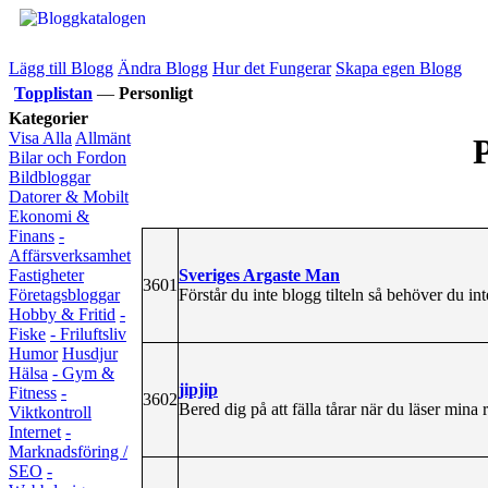
Lägg till Blogg
Ändra Blogg
Hur det Fungerar
Skapa egen Blogg
Topplistan
—
Personligt
Kategorier
Visa Alla
Allmänt
P
Bilar och Fordon
Bildbloggar
Datorer & Mobilt
Ekonomi &
Finans
-
Affärsverksamhet
Sveriges Argaste Man
Fastigheter
3601
Förstår du inte blogg tilteln så behöver du in
Företagsbloggar
Hobby & Fritid
-
Fiske
- Friluftsliv
Humor
Husdjur
Hälsa
- Gym &
jipjip
Fitness
-
3602
Bered dig på att fälla tårar när du läser mina rö
Viktkontroll
Internet
-
Marknadsföring /
SEO
-