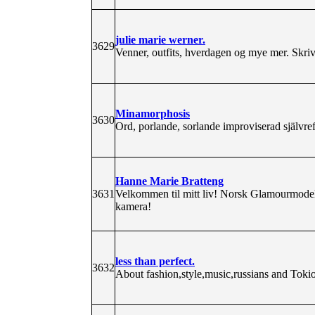
julie marie werner.
3629
Venner, outfits, hverdagen og mye mer. Skrive
Minamorphosis
3630
Ord, porlande, sorlande improviserad självref
Hanne Marie Bratteng
3631
Velkommen til mitt liv! Norsk Glamourmod
kamera!
less than perfect.
3632
About fashion,style,music,russians and Tokio