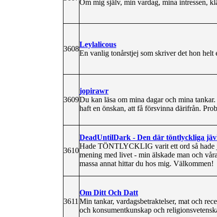
Om mig själv, min vardag, mina intressen, klä
Leylalicous
3608
En vanlig tonårstjej som skriver det hon helt 
jopirawr
3609
Du kan läsa om mina dagar och mina tankar. En 
haft en önskan, att få försvinna därifrån. Pro
DeadUntilDark - Den där töntlyckliga jäv
Hade TÖNTLYCKLIG varit ett ord så hade jag
3610
mening med livet - min älskade man och vår
massa annat hittar du hos mig. Välkommen!
Om Ditt Och Datt
3611
Min tankar, vardagsbetraktelser, mat och recep
och konsumentkunskap och religionsvetenskap,