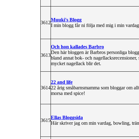
Muuki's Blogg
3612
I min blogg får ni följa med mig i min varda
Och hon kallades Barbro
Den här bloggen är Barbros personliga blogg d
3613
bland annat bok- och nagellacksrecensioner, 
mycket nagellack blir det.
22 and life
3614
22 årig småbarnsmamma som bloggar om allt m
morsa med spice!
Ellas Bloggsida
3615
Här skriver jag om min vardag, bowling, träni