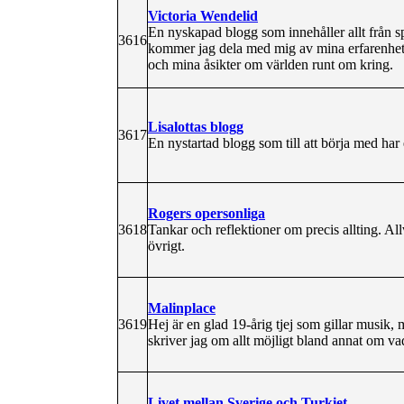
Victoria Wendelid
En nyskapad blogg som innehåller allt från sp
3616
kommer jag dela med mig av mina erfarenheter
och mina åsikter om världen runt om kring.
Lisalottas blogg
3617
En nystartad blogg som till att börja med h
Rogers opersonliga
3618
Tankar och reflektioner om precis allting. All
övrigt.
Malinplace
3619
Hej är en glad 19-årig tjej som gillar musik,
skriver jag om allt möjligt bland annat om vad
Livet mellan Sverige och Turkiet