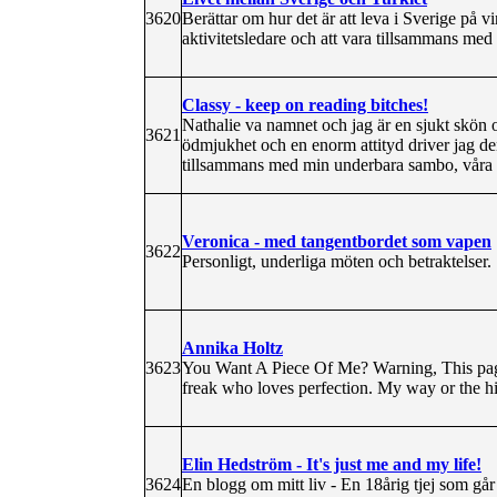
3620
Berättar om hur det är att leva i Sverige på 
aktivitetsledare och att vara tillsammans med 
Classy - keep on reading bitches!
Nathalie va namnet och jag är en sjukt skön o
3621
ödmjukhet och en enorm attityd driver jag de
tillsammans med min underbara sambo, våra f
Veronica - med tangentbordet som vapen
3622
Personligt, underliga möten och betraktelser.
Annika Holtz
3623
You Want A Piece Of Me? Warning, This p
freak who loves perfection. My way or the 
Elin Hedström - It's just me and my life!
3624
En blogg om mitt liv - En 18årig tjej som g