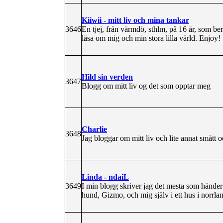
Kiiwii - mitt liv och mina tankar
3646
En tjej, från värmdö, sthlm, på 16 år, som be
läsa om mig och min stora lilla värld. Enjoy!
Hild sin verden
3647
Blogg om mitt liv og det som opptar meg
Charlie
3648
Jag bloggar om mitt liv och lite annat smått o
Linda - ndaiL
3649
I min blogg skriver jag det mesta som händer i
hund, Gizmo, och mig själv i ett hus i norrla