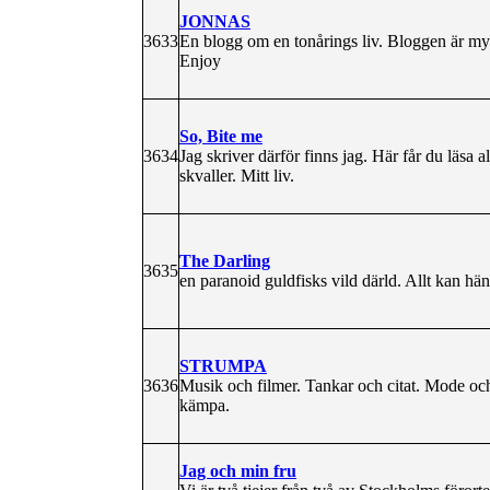
JONNAS
3633
En blogg om en tonårings liv. Bloggen är mycke
Enjoy
So, Bite me
3634
Jag skriver därför finns jag. Här får du läsa 
skvaller. Mitt liv.
The Darling
3635
en paranoid guldfisks vild därld. Allt kan h
STRUMPA
3636
Musik och filmer. Tankar och citat. Mode och
kämpa.
Jag och min fru