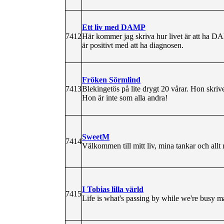
Ett liv med DAMP
7412
Här kommer jag skriva hur livet är att ha 
är positivt med att ha diagnosen.
Fröken Sörmlind
7413
Blekingetös på lite drygt 20 vårar. Hon skriv
Hon är inte som alla andra!
SweetM
7414
Välkommen till mitt liv, mina tankar och allt
I Tobias lilla värld
7415
Life is what's passing by while we're busy m