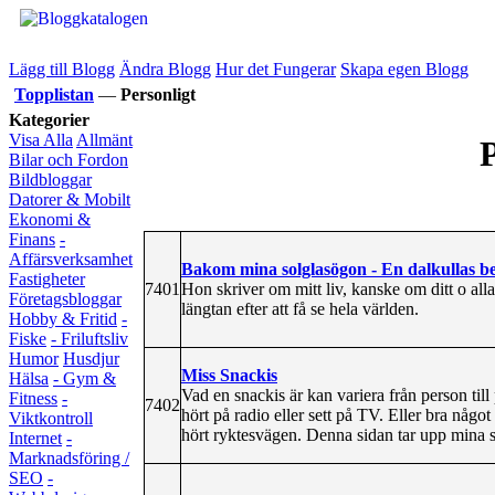
Lägg till Blogg
Ändra Blogg
Hur det Fungerar
Skapa egen Blogg
Topplistan
—
Personligt
Kategorier
Visa Alla
Allmänt
P
Bilar och Fordon
Bildbloggar
Datorer & Mobilt
Ekonomi &
Finans
-
Affärsverksamhet
Bakom mina solglasögon - En dalkullas be
Fastigheter
7401
Hon skriver om mitt liv, kanske om ditt o alla
Företagsbloggar
längtan efter att få se hela världen.
Hobby & Fritid
-
Fiske
- Friluftsliv
Humor
Husdjur
Miss Snackis
Hälsa
- Gym &
Vad en snackis är kan variera från person til
Fitness
-
7402
hört på radio eller sett på TV. Eller bra någ
Viktkontroll
hört ryktesvägen. Denna sidan tar upp mina sn
Internet
-
Marknadsföring /
SEO
-