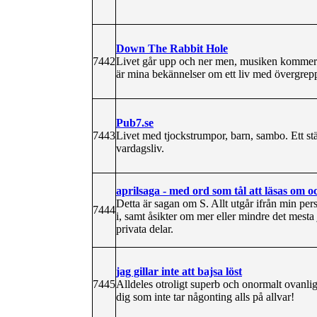
Down The Rabbit Hole
7442
Livet går upp och ner men, musiken kommer all
är mina bekännelser om ett liv med övergrepp
Pub7.se
7443
Livet med tjockstrumpor, barn, sambo. Ett st
vardagsliv.
aprilsaga - med ord som tål att läsas om o
Detta är sagan om S. Allt utgår ifrån min per
7444
i, samt åsikter om mer eller mindre det mesta
privata delar.
jag gillar inte att bajsa löst
7445
Alldeles otroligt superb och onormalt ovanl
dig som inte tar någonting alls på allvar!