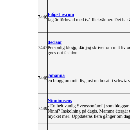
FilipsLiv.com
7446
Jag är förlovad med två flickvänner. Det här 
declaar
7447
Personlig blogg, där jag skriver om mitt liv och
goes out fashion
Johanna
7448
en blogg om mitt liv, just nu bosatt i schwiz
Ninninusens
- En helt vanlig Svenssonfamilj som bloggar
7449
Ninni? Inskolning på dagis, Mamma återgår t
mycket mer! Uppdateras flera gånger om 