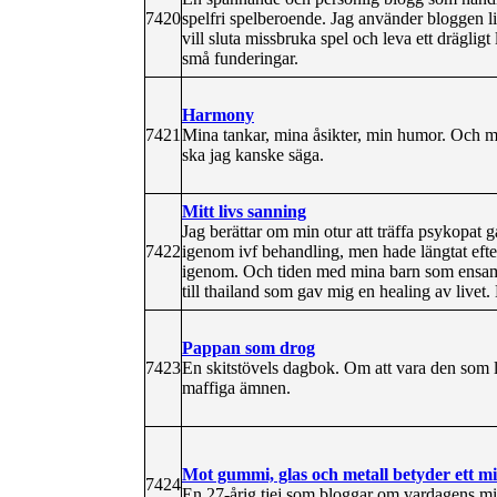
7420
spelfri spelberoende. Jag använder bloggen li
vill sluta missbruka spel och leva ett drägligt
små funderingar.
Harmony
7421
Mina tankar, mina åsikter, min humor. Och mit
ska jag kanske säga.
Mitt livs sanning
Jag berättar om min otur att träffa psykopat 
7422
igenom ivf behandling, men hade längtat efter
igenom. Och tiden med mina barn som ensam 
till thailand som gav mig en healing av livet. L
Pappan som drog
7423
En skitstövels dagbok. Om att vara den som 
maffiga ämnen.
Mot gummi, glas och metall betyder ett mi
7424
En 27-årig tjej som bloggar om vardagens mir