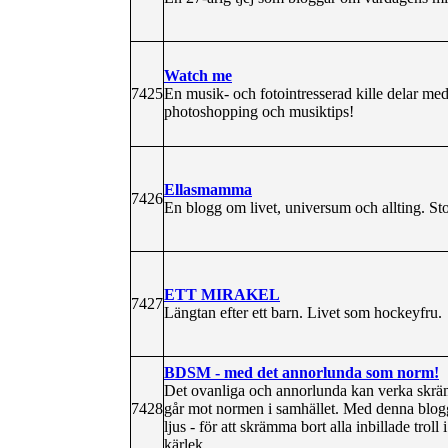
Watch me
7425
En musik- och fotointresserad kille delar med
photoshopping och musiktips!
Ellasmamma
7426
En blogg om livet, universum och allting. Sto
ETT MIRAKEL
7427
Längtan efter ett barn. Livet som hockeyfru.
BDSM - med det annorlunda som norm!
Det ovanliga och annorlunda kan verka skräm
7428
går mot normen i samhället. Med denna blogg 
ljus - för att skrämma bort alla inbillade tr
kärlek...