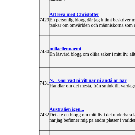
Att leva med Christoffer
7429
En personlig blogg där jag intimt beskriver 
tankar om omvärlden och människorna som r
millaellennaemi
7430
En läsvärd blogg om olika saker i mitt liv, a
N. - Gör vad ni vill när ni ändå är här
7431
Handlar om det mesta, från smink till vardag
Australien igen...
7432
Detta e en blogg om mitt liv i det underbara 
nar jag befinner mig pa andra platser i varld