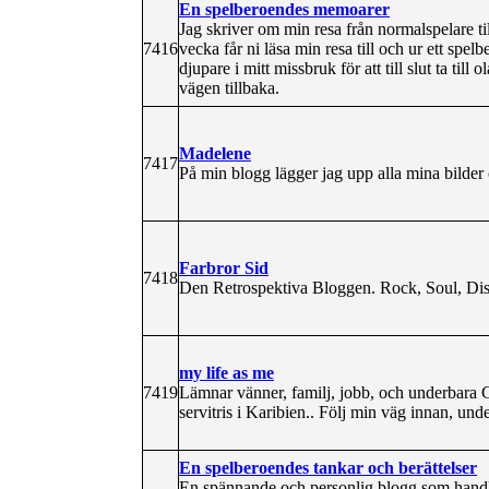
En spelberoendes memoarer
Jag skriver om min resa från normalspelare ti
7416
vecka får ni läsa min resa till och ur ett sp
djupare i mitt missbruk för att till slut ta till 
vägen tillbaka.
Madelene
7417
På min blogg lägger jag upp alla mina bilder o
Farbror Sid
7418
Den Retrospektiva Bloggen. Rock, Soul, Disco
my life as me
7419
Lämnar vänner, familj, jobb, och underbara 
servitris i Karibien.. Följ min väg innan, unde
En spelberoendes tankar och berättelser
En spännande och personlig blogg som handlar