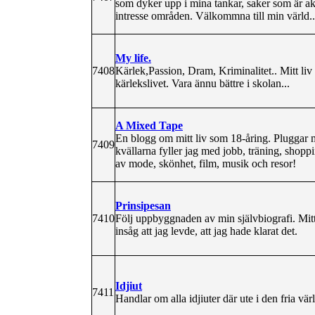
som dyker upp i mina tankar, saker som är akt
intresse områden. Välkommna till min värld..
My life.
7408
Kärlek,Passion, Dram, Kriminalitet.. Mitt liv 
kärlekslivet. Vara ännu bättre i skolan...
A Mixed Tape
En blogg om mitt liv som 18-åring. Pluggar m
7409
kvällarna fyller jag med jobb, träning, shopp
av mode, skönhet, film, musik och resor!
Prinsipesan
7410
Följ uppbyggnaden av min självbiografi. Mitt 
insåg att jag levde, att jag hade klarat det.
Idjiut
7411
Handlar om alla idjiuter där ute i den fria vär