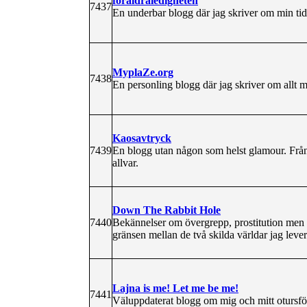
föräldraledigheten
7437
En underbar blogg där jag skriver om min ti
MyplaZe.org
7438
En personling blogg där jag skriver om allt 
Kaosavtryck
7439
En blogg utan någon som helst glamour. Från va
allvar.
Down The Rabbit Hole
7440
Bekännelser om övergrepp, prostitution men o
gränsen mellan de två skilda världar jag lever
Lajna is me! Let me be me!
7441
Väluppdaterat blogg om mig och mitt otursför