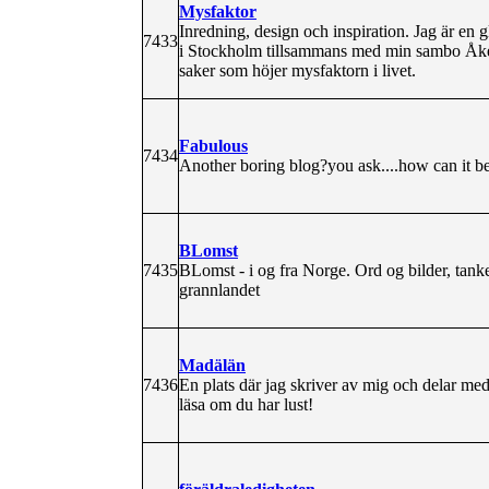
Mysfaktor
Inredning, design och inspiration. Jag är en 
7433
i Stockholm tillsammans med min sambo Åke.
saker som höjer mysfaktorn i livet.
Fabulous
7434
Another boring blog?you ask....how can it b
BLomst
7435
BLomst - i og fra Norge. Ord og bilder, tanker
grannlandet
Madälän
7436
En plats där jag skriver av mig och delar m
läsa om du har lust!