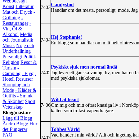
Webbdesign
Candyshot
Konst
Litteratur
7403
Handlar om det mesta, personligt, mode. Jag s
Mat och Dryck
-
Grillning
-
Restauranger
-
Vin, Öl &
Alkohol
Media
Hej Stephanie!
7404
och Journalistik
En blogg som handlar om mitt helt ointressan
Musik
Nöje och
Underhållning
Personligt
Politik
Religion
Resor &
Psykiskt sjuk men normal ändå
Turism
-
7405
Jag lever ett ganska vanligt liv, men har en b
Camping
- Flyg
-
med psykiska sjukdomar.
Hotell
Resurser
Shopping och
Mode
- Kläder &
Outfits
- Smink
Wild at heart
& Skönhet
Sport
7406
Om mig och mitt oftast knasiga liv i Norrkö
Vetenskap
katten som trofast vapendragare.
Bloggmästare
Lägg till Blogg
Ändra Blogg
Hur
Tobbes Värld
det Fungerar
Vad händer i min värld? Allt och ingeting k
FAQ
7407