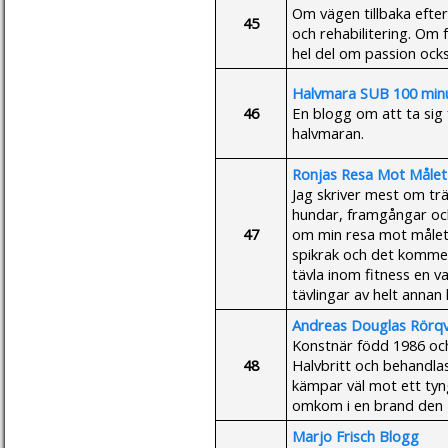
Om vägen tillbaka efter
45
och rehabilitering. Om 
hel del om passion ock
Halvmara SUB 100 min
46
En blogg om att ta sig 
halvmaran.
Ronjas Resa Mot Målet
Jag skriver mest om tr
hundar, framgångar och
47
om min resa mot målet h
spikrak och det kommer
tävla inom fitness en v
tävlingar av helt annan
Andreas Douglas Rörqv
Konstnär född 1986 oc
48
Halvbritt och behandla
kämpar väl mot ett ty
omkom i en brand den 4
Marjo Frisch Blogg