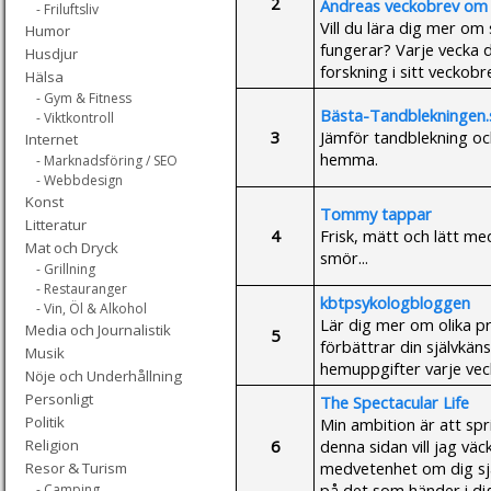
2
Andreas veckobrev om 
- Friluftsliv
Vill du lära dig mer om
Humor
fungerar? Varje vecka 
Husdjur
forskning i sitt veckobr
Hälsa
- Gym & Fitness
Bästa-Tandblekningen.
- Viktkontroll
3
Jämför tandblekning och
Internet
hemma.
- Marknadsföring / SEO
- Webbdesign
Konst
Tommy tappar
Litteratur
4
Frisk, mätt och lätt m
Mat och Dryck
smör...
- Grillning
- Restauranger
kbtpsykologbloggen
- Vin, Öl & Alkohol
Lär dig mer om olika p
Media och Journalistik
5
förbättrar din självkäns
Musik
hemuppgifter varje veck
Nöje och Underhållning
Personligt
The Spectacular Life
Politik
Min ambition är att sp
6
denna sidan vill jag vä
Religion
medvetenhet om dig själ
Resor & Turism
på det som händer i dig o
- Camping