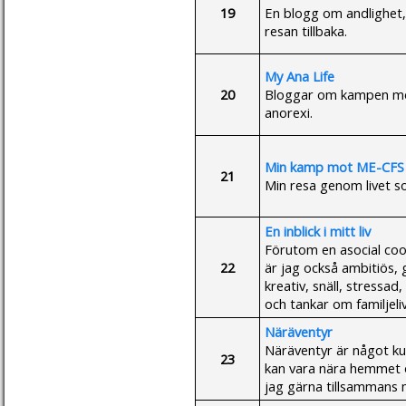
19
En blogg om andlighet, 
resan tillbaka.
My Ana Life
20
Bloggar om kampen mot a
anorexi.
Min kamp mot ME-CFS 
21
Min resa genom livet so
En inblick i mitt liv
Förutom en asocial co
22
är jag också ambitiös, 
kreativ, snäll, stressad
och tankar om familjelive
Näräventyr
Näräventyr är något ku
23
kan vara nära hemmet o
jag gärna tillsammans me