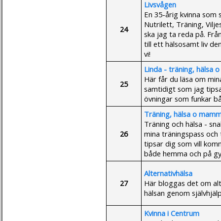
Livsvågen
En 35-årig kvinna som 
Nutrilett, Träning, Vil
24
ska jag ta reda på. Frå
till ett hälsosamt liv d
vi!
Linda - träning, hälsa
Här får du läsa om mina
25
samtidigt som jag tips
övningar som funkar 
Träning, hälsa o mamm
Träning och hälsa - sna
26
mina träningspass och t
tipsar dig som vill ko
både hemma och på g
Alternativhälsa
27
Här bloggas det om alt
hälsan genom självhjälp
Kvinna i Centrum