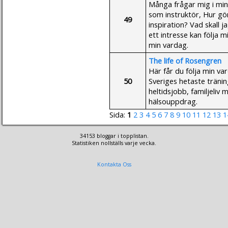
Många frågar mig i min
som instruktör, Hur gö
49
inspiration? Vad skall j
ett intresse kan följa m
min vardag.
The life of Rosengren
Här får du följa min v
50
Sveriges hetaste tränin
heltidsjobb, familjeliv
hälsouppdrag.
Sida:
1
2
3
4
5
6
7
8
9
10
11
12
13
1
34153 bloggar i topplistan.
Statistiken nollställs varje vecka.
Kontakta Oss