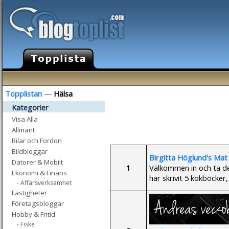
Topplistan
—
Hälsa
Kategorier
Visa Alla
Allmänt
Bilar och Fordon
Bildbloggar
Birgitta Höglund's Mat
Datorer & Mobilt
1
Välkommen in och ta de
Ekonomi & Finans
har skrivit 5 kokböcker,
- Affärsverksamhet
Fastigheter
Företagsbloggar
Hobby & Fritid
- Fiske