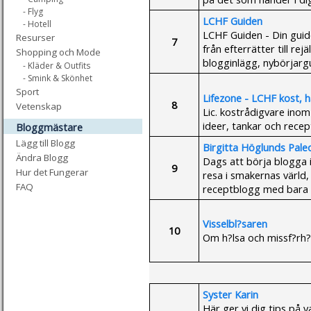
- Flyg
LCHF Guiden
- Hotell
LCHF Guiden - Din guide 
Resurser
7
från efterrätter till r
Shopping och Mode
blogginlägg, nybörjarg
- Kläder & Outfits
- Smink & Skönhet
Sport
Lifezone - LCHF kost, häl
8
Vetenskap
Lic. kostrådigvare inom
ideer, tankar och recept
Bloggmästare
Lägg till Blogg
Birgitta Höglunds Pale
Ändra Blogg
Dags att börja blogga 
9
Hur det Fungerar
resa i smakernas värld,
FAQ
receptblogg med bara 
Visselbl?saren
10
Om h?lsa och missf?rh?l
Syster Karin
Här ger vi dig tips på va