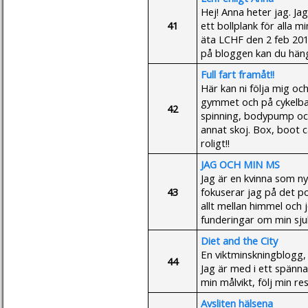
Hej! Anna heter jag. Ja
41
ett bollplank för alla 
äta LCHF den 2 feb 20
på bloggen kan du hän
Full fart framåt!!
Här kan ni följa mig o
gymmet och på cykelbana
42
spinning, bodypump och
annat skoj. Box, boot 
roligt!!
JAG OCH MIN MS
Jag är en kvinna som n
43
fokuserar jag på det po
allt mellan himmel och j
funderingar om min sju
Diet and the City
En viktminskningblogg,
44
Jag är med i ett spänn
min målvikt, följ min res
Avsliten hälsena