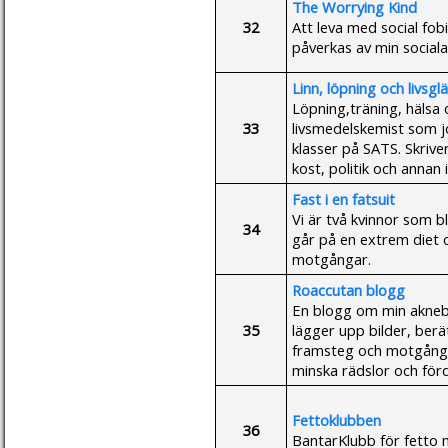
The Worrying Kind
32
Att leva med social fob
påverkas av min sociala
Linn, löpning och livsgl
Löpning,träning, hälsa o
33
livsmedelskemist som j
klasser på SATS. Skrive
kost, politik och annan 
Fast i en fatsuit
Vi är två kvinnor som b
34
går på en extrem diet o
motgångar.
Roaccutan blogg
En blogg om min akneb
35
lägger upp bilder, berä
framsteg och motgångar
minska rädslor och fö
Fettoklubben
36
BantarKlubb för fetto 