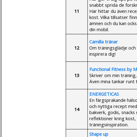
snabbt sprida de forsk
11
Här hittar du även rece
kost. Vilka tillsatser f
ämnen och du kan också 
din mobil.
Camilla tränar
12
Om träningsglädje och 
inspirera dig!
Functional Fitness by M
13
Skriver om min träning,
Även mina tankar runt 
ENERGETICAS
En färgsprakande hälso
och nyttiga recept med a
14
bakverk, godis, snacks 
reflektioner kring kost,
träningsinspiration.
Shape up