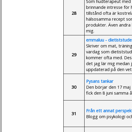
Som hudterapeut med 27
brinnande intresse för 
28
tillstånd ofta är kostr
hälsosamma recept som 
produkter. Även andra h
mig.
emmaluu - dietiststude
Skriver om mat, träning 
vardag som dietiststud
29
kommer ofta med. Dess
det jag lär mig medan 
uppdaterad på den vet
Pysans tankar
30
Den börjar den 17 maj 
fick den 8 juni samma år
Från ett annat perspek
31
Blogg om psykologi och 