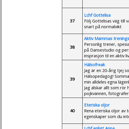
Lchf Gottelisa
37
Följ Gottelisas väg till
snart på normalvikt
Aktiv Mammas trening
Personlig trener, spesi
38
på Dansestudio og perso
insprasjon til en aktiv 
Hälsofreak
Jag är en 20-årig tjej s
Hälsopedagog! Sommaren
39
min alldeles egna lägen
Jag älskar allt som rör 
pojkvännen, fotograferi
Eteriska oljor
40
Rena eteriska oljor av 
egenskaper som du inte
Lchf enligt Anna