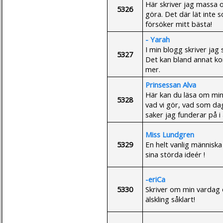
Här skriver jag massa 
5326
göra. Det där lät inte s
försöker mitt bästa!
- Yarah
I min blogg skriver jag
5327
Det kan bland annat k
mer.
Prinsessan Alva
Här kan du läsa om min 
5328
vad vi gör, vad som dag
saker jag funderar på i
Miss Lundgren
5329
En helt vanlig människ
sina störda ideér !
-eriCa
5330
Skriver om min vardag 
älskling såklart!