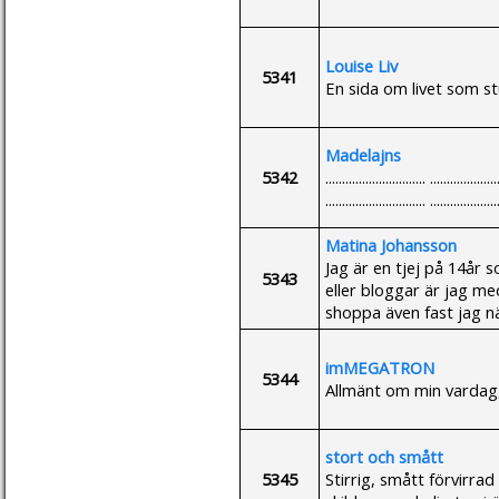
Louise Liv
5341
En sida om livet som stu
Madelajns
5342
.............................. ....................
.............................. ....................
Matina Johansson
Jag är en tjej på 14år s
5343
eller bloggar är jag me
shoppa även fast jag näs
imMEGATRON
5344
Allmänt om min vardag, 
stort och smått
5345
Stirrig, smått förvirr