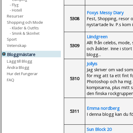
- Flyg
- Hotell
Foxys Messy Diary
Resurser
5308
Fest, Shopping, resor o
Shopping och Mode
nystartade liv. P.s kom
- Kläder & Outfits
- Smink & Skönhet
Liindgreen
Sport
Allt från celebs, mode, 
5309
Vetenskap
och åsikter. Inne i sto
blogg...
Bloggmästare
Lägg till Blogg
Jollyis
Ändra Blogg
Jag skriver om vad som
Hur det Fungerar
för mig att ta ett fint f
5310
FAQ
Photoshop och ha mig. 
kompisarna, plus mitt s
den finska rockgruppen
Emma nordberg
5311
I denna blogg kan du f
Sun Block 20