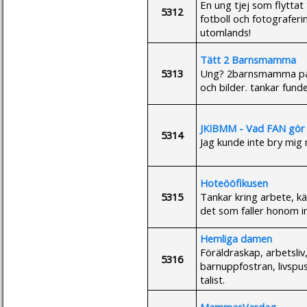
En ung tjej som flyttat 
5312
fotboll och fotograferi
utomlands!
Tätt 2 Barnsmamma
5313
Ung? 2barnsmamma på 
och bilder. tankar funde
JKIBMM - Vad FAN gör
5314
Jag kunde inte bry mig 
Hoteööfikusen
5315
Tankar kring arbete, kär
det som faller honom i
Hemliga damen
Föräldraskap, arbetsliv
5316
barnuppfostran, livspus
talist.
MammasVardag