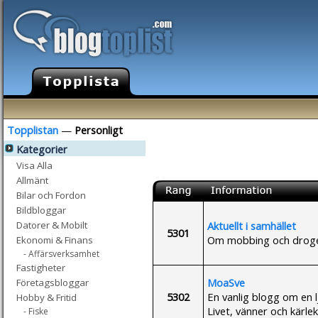
Topplistan
—
Personligt
Kategorier
Visa Alla
Allmänt
Bilar och Fordon
Bildbloggar
Aktuellt i samhället
Datorer & Mobilt
5301
Om mobbing och droger
Ekonomi & Finans
- Affärsverksamhet
Fastigheter
MoaSve
Företagsbloggar
5302
En vanlig blogg om en 
Hobby & Fritid
Livet, vänner och kärlek
- Fiske