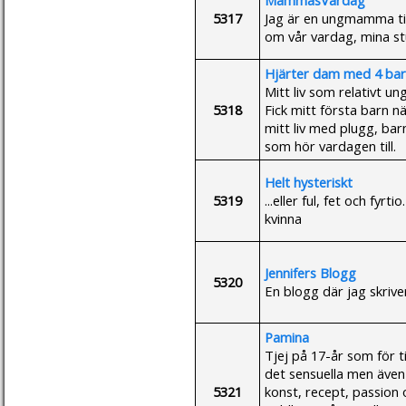
5317
Jag är en ungmamma till
om vår vardag, mina stu
Hjärter dam med 4 ba
Mitt liv som relativt 
5318
Fick mitt första barn nä
mitt liv med plugg, bar
som hör vardagen till.
Helt hysteriskt
5319
...eller ful, fet och f
kvinna
Jennifers Blogg
5320
En blogg där jag skriver
Pamina
Tjej på 17-år som för til
det sensuella men även e
5321
konst, recept, passion 