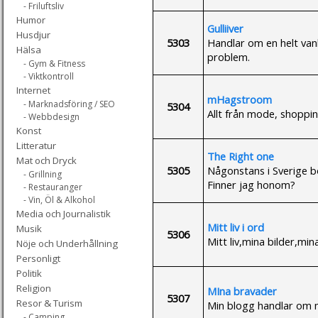
- Friluftsliv
Humor
Gulliiver
Husdjur
5303
Handlar om en helt vanl
Hälsa
problem.
- Gym & Fitness
- Viktkontroll
Internet
mHagstroom
- Marknadsföring / SEO
5304
Allt från mode, shoppin
- Webbdesign
Konst
Litteratur
The Right one
Mat och Dryck
5305
Någonstans i Sverige bo
- Grillning
Finner jag honom?
- Restauranger
- Vin, Öl & Alkohol
Media och Journalistik
Mitt liv i ord
Musik
5306
Mitt liv,mina bilder,mi
Nöje och Underhållning
Personligt
Politik
Religion
MIna bravader
5307
Resor & Turism
Min blogg handlar om mit
- Camping