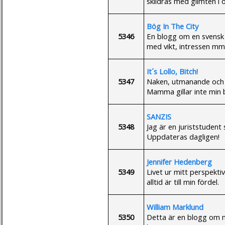
skildras med glimten i 
Bög In The City
5346
En blogg om en svensk 
med vikt, intressen mm
It´s Lollo, Bitch!
5347
Naken, utmanande och p
Mamma gillar inte min 
SANZIS
5348
Jag är en juriststudent
Uppdateras dagligen!
Jennifer Hedenberg
5349
Livet ur mitt perspekti
alltid är till min fördel.
William Marklund
5350
Detta är en blogg om m