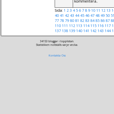
kommentera..
Sida:
1
2
3
4
5
6
7
8
9
10
11
12
13
1
40
41
42
43
44
45
46
47
48
49
50
5
77
78
79
80
81
82
83
84
85
86
87
8
110
111
112
113
114
115
116
117
1
137
138
139
140
141
142
143
144
1
34153 bloggar i topplistan.
Statistiken nollställs varje vecka.
Kontakta Oss