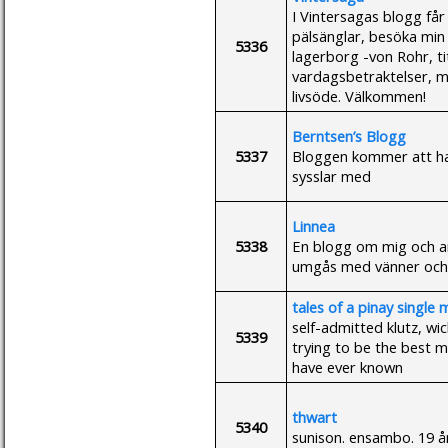
I Vintersagas blogg få
pälsänglar, besöka min
5336
lagerborg -von Rohr, tit
vardagsbetraktelser, m
livsöde. Välkommen!
Berntsen’s Blogg
5337
Bloggen kommer att ha
sysslar med
Linnea
5338
En blogg om mig och ann
umgås med vänner och 
tales of a pinay singl
self-admitted klutz, wic
5339
trying to be the best 
have ever known
thwart
5340
sunison. ensambo. 19 år