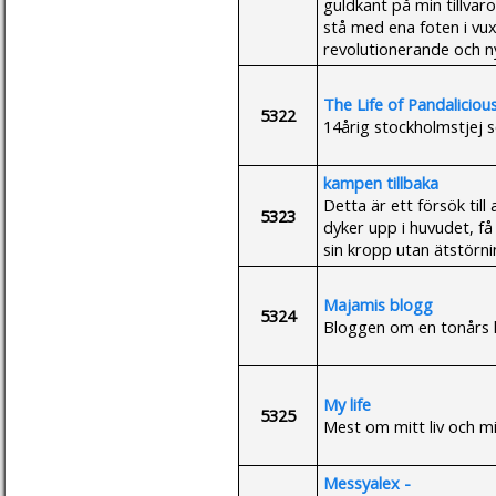
guldkant på min tillvar
stå med ena foten i vu
revolutionerande och ny
The Life of Pandaliciou
5322
14årig stockholmstjej s
kampen tillbaka
Detta är ett försök till
5323
dyker upp i huvudet, få
sin kropp utan ätstörn
Majamis blogg
5324
Bloggen om en tonårs k
My life
5325
Mest om mitt liv och m
Messyalex -