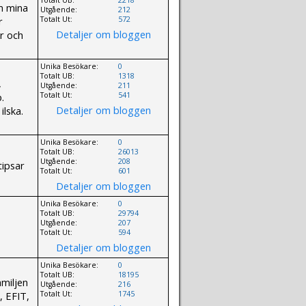
m mina
Utgående:
212
r
Totalt Ut:
572
Detaljer om bloggen
ör och
Unika Besökare:
0
Totalt UB:
1318
,
Utgående:
211
.
Totalt Ut:
541
Detaljer om bloggen
ilska.
Unika Besökare:
0
Totalt UB:
26013
Utgående:
208
tipsar
Totalt Ut:
601
Detaljer om bloggen
Unika Besökare:
0
Totalt UB:
29794
Utgående:
207
Totalt Ut:
594
Detaljer om bloggen
Unika Besökare:
0
Totalt UB:
18195
amiljen
Utgående:
216
, EFIT,
Totalt Ut:
1745