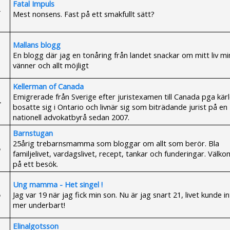
Fatal Impuls
Mest nonsens. Fast på ett smakfullt sätt?
Mallans blogg
En blogg där jag en tonåring från landet snackar om mitt liv mi
vänner och allt möjligt
Kellerman of Canada
Emigrerade från Sverige efter juristexamen till Canada pga kär
bosatte sig i Ontario och livnär sig som biträdande jurist på en
nationell advokatbyrå sedan 2007.
Barnstugan
25årig trebarnsmamma som bloggar om allt som berör. Bla
familjelivet, vardagslivet, recept, tankar och funderingar. Välk
på ett besök.
Ung mamma - Het singel !
Jag var 19 när jag fick min son. Nu är jag snart 21, livet kunde i
mer underbart!
Elinalgotsson