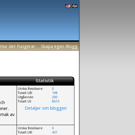
Hur det Fungerar
Skapa egen Blogg
Unika Besökare:
0
Totalt UB:
198
Utgående:
200
och
Totalt Ut:
8613
Detaljer om bloggen
oner.
rsmak av
Unika Besökare:
0
Totalt UB:
431