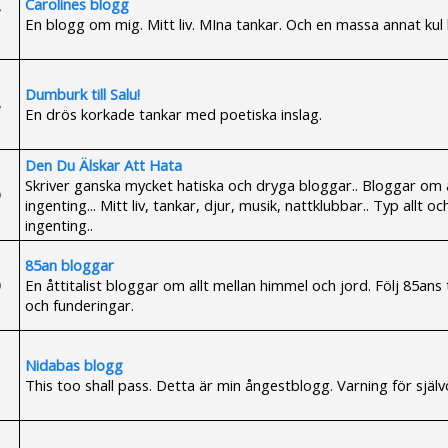
Carolines blogg
En blogg om mig. Mitt liv. MIna tankar. Och en massa annat kul
Dumburk till Salu!
En drös korkade tankar med poetiska inslag.
Den Du Älskar Att Hata
Skriver ganska mycket hatiska och dryga bloggar.. Bloggar om a
ingenting... Mitt liv, tankar, djur, musik, nattklubbar.. Typ allt oc
ingenting..
85an bloggar
En åttitalist bloggar om allt mellan himmel och jord. Följ 85ans
och funderingar.
Nidabas blogg
This too shall pass. Detta är min ångestblogg. Varning för själ