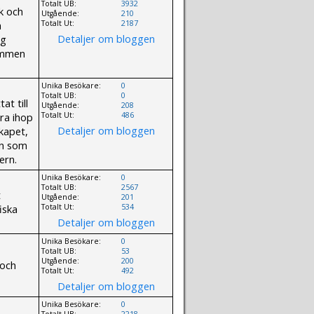
Totalt UB:
3932
k och
Utgående:
210
a
Totalt Ut:
2187
Detaljer om bloggen
gg
kommen
Unika Besökare:
0
Totalt UB:
0
at till
Utgående:
208
kra ihop
Totalt Ut:
486
Detaljer om bloggen
skapet,
en som
ern.
Unika Besökare:
0
Totalt UB:
2567
t
Utgående:
201
iska
Totalt Ut:
534
Detaljer om bloggen
Unika Besökare:
0
Totalt UB:
53
Utgående:
200
 och
Totalt Ut:
492
Detaljer om bloggen
Unika Besökare:
0
Totalt UB:
2218