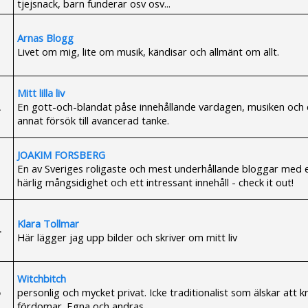
tjejsnack, barn funderar osv osv...
Arnas Blogg
Livet om mig, lite om musik, kändisar och allmänt om allt.
Mitt lilla liv
En gott-och-blandat påse innehållande vardagen, musiken och 
annat försök till avancerad tanke.
JOAKIM FORSBERG
En av Sveriges roligaste och mest underhållande bloggar med 
härlig mångsidighet och ett intressant innehåll - check it out!
Klara Tollmar
Här lägger jag upp bilder och skriver om mitt liv
Witchbitch
personlig och mycket privat. Icke traditionalist som älskar att k
fördomar. Egna och andras.