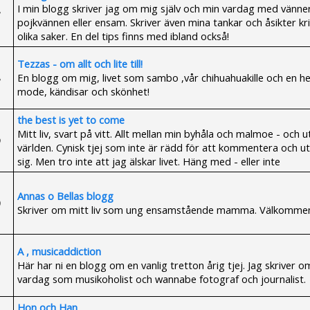
I min blogg skriver jag om mig själv och min vardag med vänne
pojkvännen eller ensam. Skriver även mina tankar och åsikter kr
olika saker. En del tips finns med ibland också!
Tezzas - om allt och lite till!
En blogg om mig, livet som sambo ,vår chihuahuakille och en he
mode, kändisar och skönhet!
the best is yet to come
Mitt liv, svart på vitt. Allt mellan min byhåla och malmoe - och ut
världen. Cynisk tjej som inte är rädd för att kommentera och u
sig. Men tro inte att jag älskar livet. Häng med - eller inte
Annas o Bellas blogg
Skriver om mitt liv som ung ensamstående mamma. Välkommen 
A , musicaddiction
Här har ni en blogg om en vanlig tretton årig tjej. Jag skriver 
vardag som musikoholist och wannabe fotograf och journalist.
Hon och Han