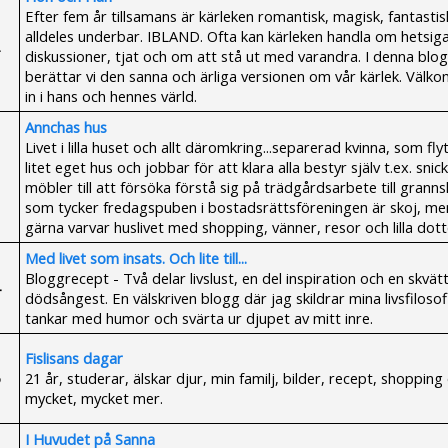
Efter fem år tillsamans är kärleken romantisk, magisk, fantastis
alldeles underbar. IBLAND. Ofta kan kärleken handla om hetsig
diskussioner, tjat och om att stå ut med varandra. I denna blo
berättar vi den sanna och ärliga versionen om vår kärlek. Väl
in i hans och hennes värld.
Annchas hus
Livet i lilla huset och allt däromkring...separerad kvinna, som flytt
litet eget hus och jobbar för att klara alla bestyr själv t.ex. snic
möbler till att försöka förstå sig på trädgårdsarbete till grann
som tycker fredagspuben i bostadsrättsföreningen är skoj, m
gärna varvar huslivet med shopping, vänner, resor och lilla dott
Med livet som insats. Och lite till...
Bloggrecept - Två delar livslust, en del inspiration och en skvät
dödsångest. En välskriven blogg där jag skildrar mina livsfilosof
tankar med humor och svärta ur djupet av mitt inre.
Fislisans dagar
21 år, studerar, älskar djur, min familj, bilder, recept, shopping
mycket, mycket mer.
I Huvudet på Sanna