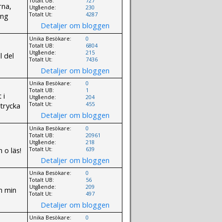
Totalt UB:
727
rna,
Utgående:
230
ing
Totalt Ut:
4287
Detaljer om bloggen
Unika Besökare:
0
Totalt UB:
6804
Utgående:
215
l del
Totalt Ut:
7436
Detaljer om bloggen
Unika Besökare:
0
Totalt UB:
1
 i
Utgående:
204
ttrycka
Totalt Ut:
455
Detaljer om bloggen
Unika Besökare:
0
Totalt UB:
20961
Utgående:
218
o läs!
Totalt Ut:
639
Detaljer om bloggen
Unika Besökare:
0
Totalt UB:
56
Utgående:
209
om min
Totalt Ut:
497
Detaljer om bloggen
Unika Besökare:
0