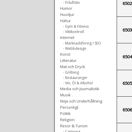
- Friluftsliv
6502
Humor
Husdjur
Hälsa
- Gym & Fitness
6503
- Viktkontroll
Internet
- Marknadsföring / SEO
- Webbdesign
Konst
6504
Litteratur
Mat och Dryck
- Grillning
- Restauranger
6505
- Vin, Öl & Alkohol
Media och Journalistik
Musik
Nöje och Underhållning
Personligt
6506
Politik
Religion
Resor & Turism
- Camping