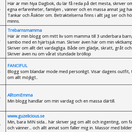
Här är min Nya Dagbok, du lär få reda på det mesta, skriver o
egna erfarenheter, familjen , vänner och en massa annat jag ha
Tankar och Åsikter om. Betraktelserna finns i allt jag ser och h
minns.
Trebarnsmamma
Här är min blogg om mitt liv som mamma till 3 underbara barn
sambo med en hjärtsjuk man. Skriver även här om min viktkamp
Skriver om allt det vardagliga. Både om glädje, skratt, gråt och 
Skriver även nu om vårat stundade bröllop
FANCIFUL
Blogg som blandar mode med personligt. Visar dagens outfit, 
om allt möjligt..
AlltomEmma
Min blogg handlar om min vardag och en massa därtill.
www.guzelicious.se
Min, bara MIN sida... här skriver jag om allt och ingenting, om f
och vänner... och allt annat som faller mig in. Massor med bilder