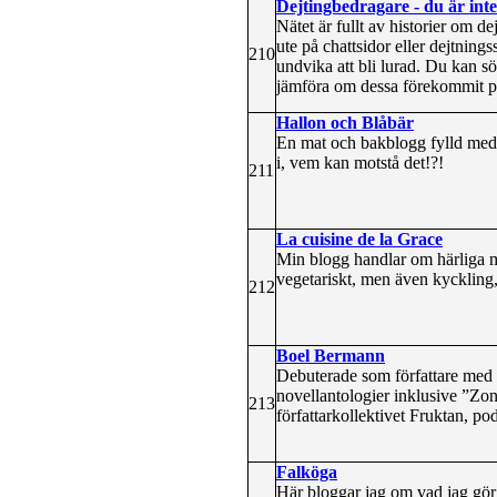
Dejtingbedragare - du är inte
Nätet är fullt av historier om d
ute på chattsidor eller dejtnings
210
undvika att bli lurad. Du kan sö
jämföra om dessa förekommit på
Hallon och Blåbär
En mat och bakblogg fylld med 
i, vem kan motstå det!?!
211
La cuisine de la Grace
Min blogg handlar om härliga ma
vegetariskt, men även kyckling, 
212
Boel Bermann
Debuterade som författare med
novellantologier inklusive ”Z
213
författarkollektivet Fruktan, po
Falköga
Här bloggar jag om vad jag gör 