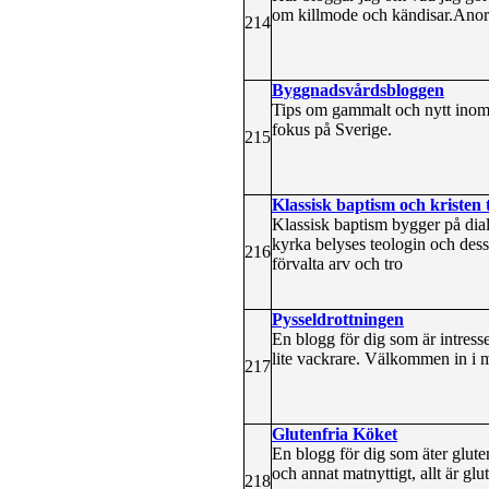
om killmode och kändisar.Anordn
214
Byggnadsvårdsbloggen
Tips om gammalt och nytt inom 
fokus på Sverige.
215
Klassisk baptism och kristen 
Klassisk baptism bygger på dialo
kyrka belyses teologin och dess 
216
förvalta arv och tro
Pysseldrottningen
En blogg för dig som är intresse
lite vackrare. Välkommen in i m
217
Glutenfria Köket
En blogg för dig som äter glutenf
och annat matnyttigt, allt är glut
218