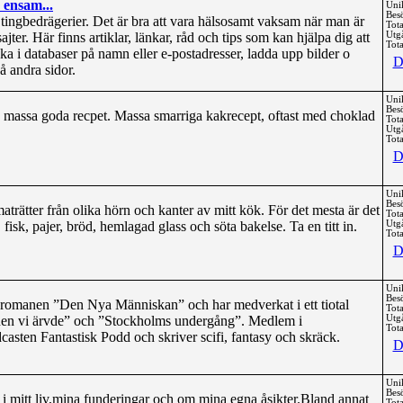
 ensam...
Uni
Bes
ejtingbedrägerier. Det är bra att vara hälsosamt vaksam när man är
Tota
sajter. Här finns artiklar, länkar, råd och tips som kan hjälpa dig att
Utg
Tota
ka i databaser på namn eller e-postadresser, ladda upp bilder o
D
 andra sidor.
Uni
Bes
massa goda recpet. Massa smarriga kakrecept, oftast med choklad
Tota
Utg
Tota
D
Uni
Bes
trätter från olika hörn och kanter av mitt kök. För det mesta är det
Tota
fisk, pajer, bröd, hemlagad glass och söta bakelse. Ta en titt in.
Utg
Tota
D
Uni
Bes
 romanen ”Den Nya Människan” och har medverkat i ett tiotal
Tota
onen vi ärvde” och ”Stockholms undergång”. Medlem i
Utg
Tota
dcasten Fantastisk Podd och skriver scifi, fantasy och skräck.
D
Uni
Bes
i mitt liv,mina funderingar och om mina egna åsikter.Bland annat
Tota