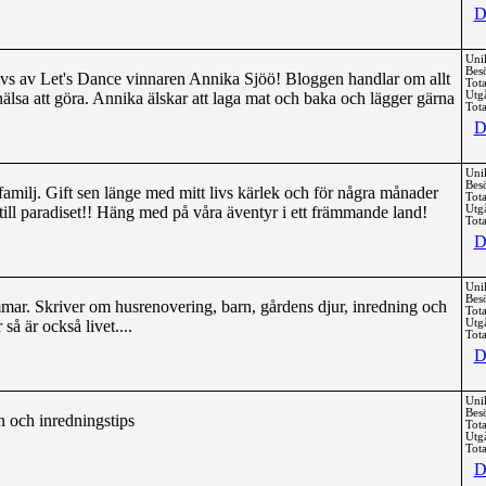
D
Uni
Bes
ivs av Let's Dance vinnaren Annika Sjöö! Bloggen handlar om allt
Tota
älsa att göra. Annika älskar att laga mat och baka och lägger gärna
Utg
Tota
D
Uni
Bes
milj. Gift sen länge med mitt livs kärlek och för några månader
Tota
 till paradiset!! Häng med på våra äventyr i ett främmande land!
Utg
Tota
D
Uni
Bes
ar. Skriver om husrenovering, barn, gårdens djur, inredning och
Tota
så är också livet....
Utg
Tota
D
Uni
Bes
n och inredningstips
Tota
Utg
Tota
D