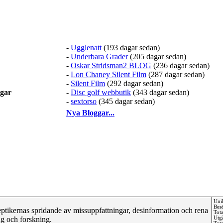
-
Ugglenatt
(193 dagar sedan)
-
Underbara Grader
(205 dagar sedan)
-
Oskar Stridsman2 BLOG
(236 dagar sedan)
-
Lon Chaney Silent Film
(287 dagar sedan)
-
Silent Film
(292 dagar sedan)
ggar
-
Disc golf webbutik
(343 dagar sedan)
-
sextorso
(345 dagar sedan)
Nya Bloggar...
Uni
Bes
eptikernas spridande av missuppfattningar, desinformation och rena
Tota
g och forskning.
Utg