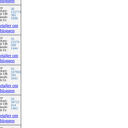
bloggen
ka
36
ökare:
155773
lt UB:
385
ående:
1698
lt Ut:
etaljer om
bloggen
ka
35
ökare:
23579
lt UB:
399
ående:
1444
lt Ut:
etaljer om
bloggen
ka
35
ökare:
247902
lt UB:
395
ående:
1641
lt Ut:
etaljer om
bloggen
ka
34
ökare:
39725
lt UB:
424
ående:
1462
lt Ut:
etaljer om
bloggen
ka