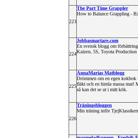
The Part Time Grappler
How to Balance Grappling - BJ
223
Jobbasmartare.com
En svensk blogg om förbättrings
Kaizen, 5S, Toyota Production
224
AnnaMarias Matblogg
Drömmen om en egen kokbok - får
fläkt och en himla massa mat! 
225
så kan det se ut i mitt kök.
Träningsbloggen
Min träning inför TjejKlassikern
226
marmeladkungen - Fredrik F.