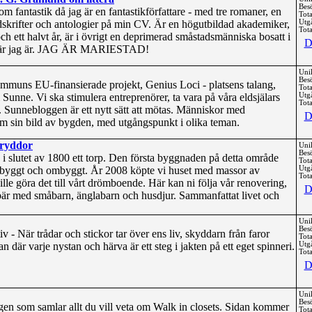
Bes
m fantastik då jag är en fantastikförfattare - med tre romaner, en
Tota
dskrifter och antologier på min CV. Är en högutbildad akademiker,
Utg
Tota
 ett halvt år, är i övrigt en deprimerad småstadsmänniska bosatt i
D
r där jag är. JAG ÄR MARIESTAD!
Uni
Bes
muns EU-finansierade projekt, Genius Loci - platsens talang,
Tota
i Sunne. Vi ska stimulera entreprenörer, ta vara på våra eldsjälars
Utg
Tota
r. Sunnebloggen är ett nytt sätt att mötas. Människor med
D
om sin bild av bygden, med utgångspunkt i olika teman.
 kryddor
Uni
Bes
i slutet av 1800 ett torp. Den första byggnaden på detta område
Tota
åbyggt och ombyggt. År 2008 köpte vi huset med massor av
Utg
Tota
lle göra det till vårt drömboende. Här kan ni följa vår renovering,
D
bär med småbarn, änglabarn och husdjur. Sammanfattat livet och
Uni
Bes
 - När trådar och stickor tar över ens liv, skyddarn från faror
Tota
n där varje nystan och härva är ett steg i jakten på ett eget spinneri.
Utg
Tota
D
Uni
Bes
en som samlar allt du vill veta om Walk in closets. Sidan kommer
Tota