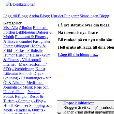
Lägg till Blogg
Ändra Blogg
Hur det Fungerar
Skapa egen Blogg
Kategorier
Få live statistik över din blogg
Visa Alla
Allmänt
Bilar och
Fordon
Bildbloggar
Datorer &
Nå tusentals nya läsare
Mobilt
Ekonomi & Finans
-
Bli rankad på ett nytt unikt sätt
Affärsverksamhet
Fastigheter
Företagsbloggar
Hobby &
Helt gratis att lägga till dina blo
Fritid
- Fiske
- Friluftsliv
Lägg till din blogg nu...
Humor
Husdjur
Hälsa
- Gym
& Fitness
- Viktkontroll
Internet
- Marknadsföring /
SEO
- Webbdesign
Konst
Litteratur
Mat och Dryck
-
Grillning
- Restauranger
- Vin,
Öl & Alkohol
Media och
Journalistik
Musik
Nöje och
Underhållning
Personligt
Politik
Religion
Resor &
Turism
- Camping
- Flyg
-
Uppsalainitiativet
Hotell
Resurser
Shopping och
Bloggen är ett svar på psudosk
Mode
- Kläder & Outfits
-
lögner kring global uppvärmnin
201