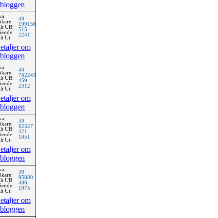
bloggen
ka
40
ökare:
199156
lt UB:
515
ående:
2241
lt Ut:
etaljer om
bloggen
ka
40
ökare:
762243
lt UB:
459
ående:
2312
lt Ut:
etaljer om
bloggen
ka
39
ökare:
62527
lt UB:
421
ående:
1051
lt Ut:
etaljer om
bloggen
ka
39
ökare:
95880
lt UB:
406
ående:
1975
lt Ut:
etaljer om
bloggen