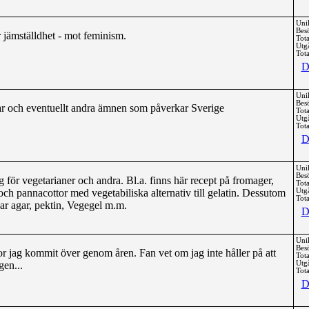
Uni
Bes
 jämställdhet - mot feminism.
Tota
Utg
Tota
D
Uni
Bes
r och eventuellt andra ämnen som påverkar Sverige
Tota
Utg
Tota
D
Uni
Bes
 för vegetarianer och andra. Bl.a. finns här recept på fromager,
Tota
h pannacottor med vegetabiliska alternativ till gelatin. Dessutom
Utg
Tota
ar agar, pektin, Vegegel m.m.
D
Uni
Bes
r jag kommit över genom åren. Fan vet om jag inte håller på att
Tota
en...
Utg
Tota
D