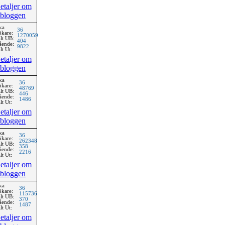
etaljer om
bloggen
ka
36
ökare:
1270059
lt UB:
404
ående:
9822
lt Ut:
etaljer om
bloggen
ka
36
ökare:
48769
lt UB:
446
ående:
1486
lt Ut:
etaljer om
bloggen
ka
36
ökare:
262348
lt UB:
358
ående:
2216
lt Ut:
etaljer om
bloggen
ka
36
ökare:
115736
lt UB:
370
ående:
1487
lt Ut:
etaljer om