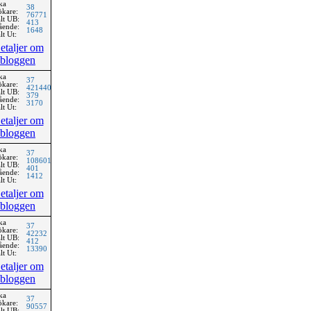
ka
38
ökare:
76771
lt UB:
413
ående:
1648
lt Ut:
etaljer om
bloggen
ka
37
ökare:
421440
lt UB:
379
ående:
3170
lt Ut:
etaljer om
bloggen
ka
37
ökare:
108601
lt UB:
401
ående:
1412
lt Ut:
etaljer om
bloggen
ka
37
ökare:
42232
lt UB:
412
ående:
13390
lt Ut:
etaljer om
bloggen
ka
37
ökare:
90557
lt UB: