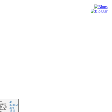
ka
42
ökare:
323658
lt UB:
390
ående:
1811