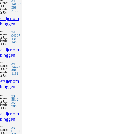
34
ökare:
140555
lt UB:
389
ående:
2172
lt Ut:
etaljer om
bloggen
ka
34
ökare:
94397
lt UB:
435
ående:
1459
lt Ut:
etaljer om
bloggen
ka
34
ökare:
24477
lt UB:
408
ående:
1191
lt Ut:
etaljer om
bloggen
ka
33
ökare:
5812
lt UB:
354
ående:
985
lt Ut:
etaljer om
bloggen
ka
33
ökare:
61709
lt UB: