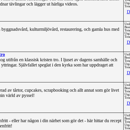
ar tävlingar och lägger ut härliga videos.
Utg
Tota
D
Uni
Bes
byggnadsvård, kulturmiljövård, restaurering, och gamla hus med
Tota
Utg
Tota
D
tro
Uni
Bes
g utifrån en klassisk kristen tro. I ljuset av dagens samhälle och
Tota
yttringar. Självfallet speglat i den kyrka som har uppdraget att
Utg
Tota
D
Uni
Bes
rad av tårtor, cupcakes, scrapbooking och allt annat som gör livet
Tota
in värld av pyssel!
Utg
Tota
D
Uni
Bes
ritt - eller har någon i din närhet som gör det - här hittar du recept
Tota
enfritt!
Utg
Tota