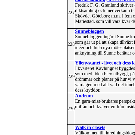
Fredrik F. G. Granlund skriver o
diktsamling och medverkan i ti
227
Skövde, Göteborg m.m. i fem och
Mariestad, som vill vara kva
Sunnebloggen
Sunnebloggen ingår i Sunne kom
som går ut på att skapa tillväxt 
228
idéer och hitta nya mötesplatse
anknytning till Sunne berättar 
Yllenystanet - livet och dess
I kvarteret Kavlungnet byggdes 
som med tiden blev utbyggt, p
229
drömmar och planer på hur vi vi
vardagen med allt vad det inne
dess kryddor.
Andrum
En garn-miss-brukares perspektiv
utifrån och kväver en från insida
230
Walk in closets
Välkommen till inredningsblogg