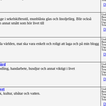
Tota
D
Uni
Bes
e i sekelskiftesstil, munblåsta glas och linoljefärg. Blir också
Tota
 annat smått som hör livet till
Utg
Tota
D
Uni
Bes
a världen, mat ska vara enkelt och roligt att laga och på min blogg
Tota
Utg
Tota
D
gård
Uni
Bes
ling, handarbete, husdjur och annat viktigt i livet
Tota
Utg
Tota
D
vet
Uni
Bes
, kultur, ubåtar och vatten.
Tota
Utg
Tota
D