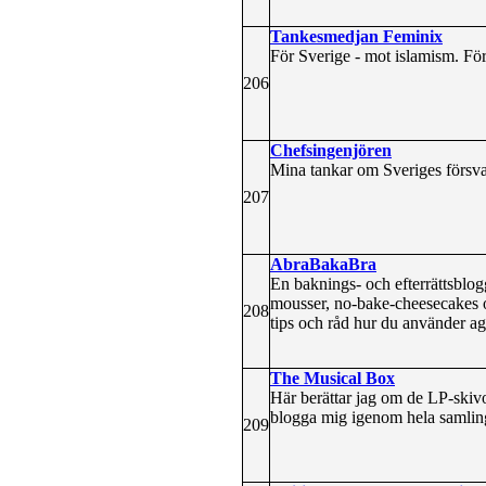
Tankesmedjan Feminix
För Sverige - mot islamism. För
206
Chefsingenjören
Mina tankar om Sveriges försva
207
AbraBakaBra
En baknings- och efterrättsblogg
mousser, no-bake-cheesecakes oc
208
tips och råd hur du använder ag
The Musical Box
Här berättar jag om de LP-skivo
blogga mig igenom hela samling
209