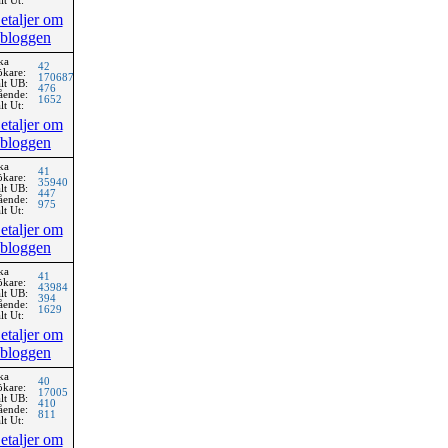
lt Ut:
etaljer om
bloggen
ka
42
ökare:
170687
lt UB:
476
ående:
1652
lt Ut:
etaljer om
bloggen
ka
41
ökare:
35940
lt UB:
447
ående:
975
lt Ut:
etaljer om
bloggen
ka
41
ökare:
43984
lt UB:
394
ående:
1629
lt Ut:
etaljer om
bloggen
ka
40
ökare:
17005
lt UB:
410
ående:
811
lt Ut:
etaljer om