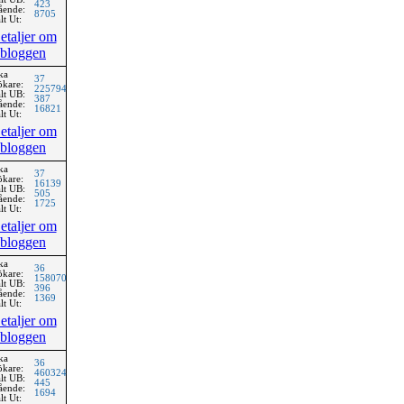
423
ående:
8705
lt Ut:
etaljer om
bloggen
ka
37
ökare:
225794
lt UB:
387
ående:
16821
lt Ut:
etaljer om
bloggen
ka
37
ökare:
16139
lt UB:
505
ående:
1725
lt Ut:
etaljer om
bloggen
ka
36
ökare:
158070
lt UB:
396
ående:
1369
lt Ut:
etaljer om
bloggen
ka
36
ökare:
460324
lt UB:
445
ående:
1694
lt Ut: