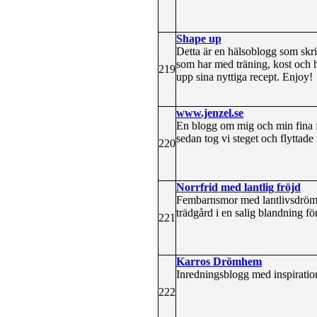
Shape up
Detta är en hälsoblogg som skr
som har med träning, kost och h
219
upp sina nyttiga recept. Enjoy!
www.jenzel.se
En blogg om mig och min fina fa
sedan tog vi steget och flyttade
220
Norrfrid med lantlig fröjd
Fembarnsmor med lantlivsdrömm
trädgård i en salig blandning för 
221
Karros Drömhem
Inredningsblogg med inspiratio
222