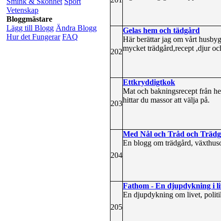
Smink & Skönhet
Sport
Vetenskap
Bloggmästare
Lägg till Blogg
Ändra Blogg
Gelas hem och tädgård
Hur det Fungerar
FAQ
Här berättar jag om vårt husbygg
mycket trädgård,recept ,djur och
202
Ettkryddigtkok
Mat och bakningsrecept från hel
hittar du massor att välja på.
203
Med Nål och Tråd och Träd
En blogg om trädgård, växthusod
204
Fathom - En djupdykning i li
En djupdykning om livet, politik
205