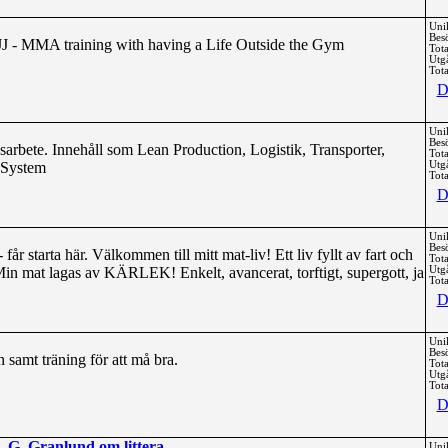
Uni
Bes
J - MMA training with having a Life Outside the Gym
Tota
Utg
Tota
D
Uni
Bes
arbete. Innehåll som Lean Production, Logistik, Transporter,
Tota
 System
Utg
Tota
D
Uni
Bes
 starta här. Välkommen till mitt mat-liv! Ett liv fyllt av fart och
Tota
Min mat lagas av KÄRLEK! Enkelt, avancerat, torftigt, supergott, ja
Utg
Tota
D
Uni
Bes
 samt träning för att må bra.
Tota
Utg
Tota
D
 G. Granlund om littera
Uni