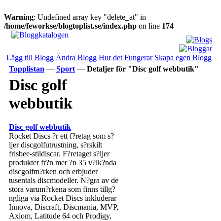
Warning
: Undefined array key "delete_at" in
/home/feworkse/blogtoplist.se/index.php
on line
174
Lägg till Blogg
Ändra Blogg
Hur det Fungerar
Skapa egen Blogg
Topplistan
—
Sport
—
Detaljer för "Disc golf webbutik"
Disc golf
webbutik
Disc golf webbutik
Rocket Discs ?r ett f?retag som s?
ljer discgolfutrustning, s?rskilt
frisbee-stildiscar. F?retaget s?ljer
produkter fr?n mer ?n 35 v?lk?nda
discgolfm?rken och erbjuder
tusentals discmodeller. N?gra av de
stora varum?rkena som finns tillg?
ngliga via Rocket Discs inkluderar
Innova, Discraft, Discmania, MVP,
Axiom, Latitude 64 och Prodigy,