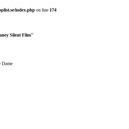
plist.se/index.php
on line
174
aney Silent Film"
re Dame