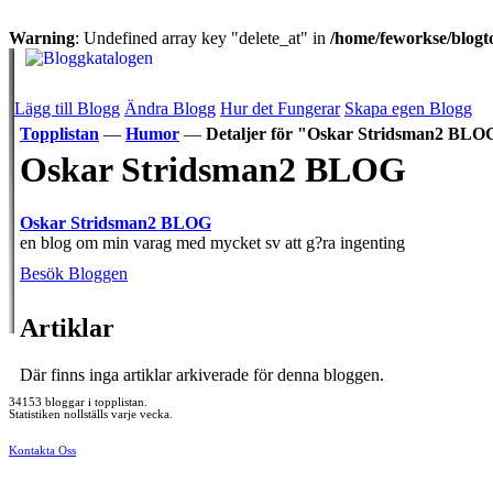
Warning
: Undefined array key "delete_at" in
/home/feworkse/blogto
Lägg till Blogg
Ändra Blogg
Hur det Fungerar
Skapa egen Blogg
Topplistan
—
Humor
—
Detaljer för "Oskar Stridsman2 BLO
Oskar Stridsman2 BLOG
Oskar Stridsman2 BLOG
en blog om min varag med mycket sv att g?ra ingenting
Besök Bloggen
Artiklar
Där finns inga artiklar arkiverade för denna bloggen.
34153 bloggar i topplistan.
Statistiken nollställs varje vecka.
Kontakta Oss