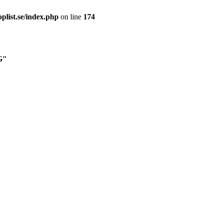
plist.se/index.php
on line
174
G"