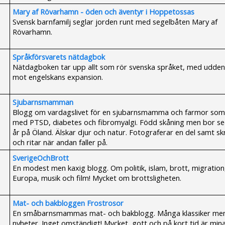
Mary af Rövarhamn - öden och äventyr i Hoppetossas
Svensk barnfamilj seglar jorden runt med segelbåten Mary af
Rövarhamn.
Språkförsvarets nätdagbok
Nätdagboken tar upp allt som rör svenska språket, med udden
mot engelskans expansion.
Sjubarnsmamman
Blogg om vardagslivet för en sjubarnsmamma och farmor som 
med PTSD, diabetes och fibromyalgi. Född skåning men bor s
år på Öland. Älskar djur och natur. Fotograferar en del samt sk
och ritar när andan faller på.
SverigeOchBrott
En modest men kaxig blogg. Om politik, islam, brott, migration
Europa, musik och film! Mycket om brottsligheten.
Mat- och bakbloggen Frostrosor
En småbarnsmammas mat- och bakblogg. Många klassiker me
nyheter. Inget omständigt! Mycket, gott och på kort tid är min