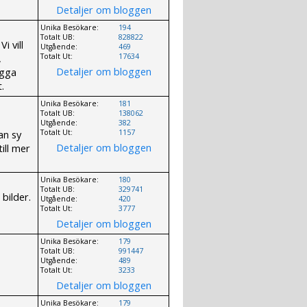
Detaljer om bloggen
Unika Besökare:
194
Totalt UB:
828822
i vill
Utgående:
469
,
Totalt Ut:
17634
Detaljer om bloggen
ygga
.
Unika Besökare:
181
Totalt UB:
138062
Utgående:
382
an sy
Totalt Ut:
1157
Detaljer om bloggen
ill mer
Unika Besökare:
180
Totalt UB:
329741
bilder.
Utgående:
420
Totalt Ut:
3777
Detaljer om bloggen
Unika Besökare:
179
Totalt UB:
991447
Utgående:
489
Totalt Ut:
3233
Detaljer om bloggen
Unika Besökare:
179