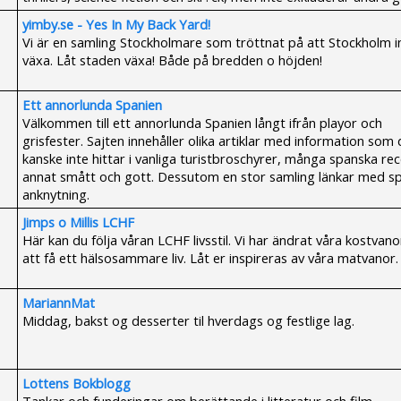
yimby.se - Yes In My Back Yard!
Vi är en samling Stockholmare som tröttnat på att Stockholm i
växa. Låt staden växa! Både på bredden o höjden!
Ett annorlunda Spanien
Välkommen till ett annorlunda Spanien långt ifrån playor och
grisfester. Sajten innehåller olika artiklar med information som 
kanske inte hittar i vanliga turistbroschyrer, många spanska re
annat smått och gott. Dessutom en stor samling länkar med s
anknytning.
Jimps o Millis LCHF
Här kan du följa våran LCHF livsstil. Vi har ändrat våra kostvano
att få ett hälsosammare liv. Låt er inspireras av våra matvanor.
MariannMat
Middag, bakst og desserter til hverdags og festlige lag.
Lottens Bokblogg