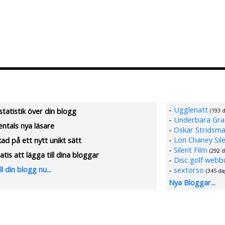
Lägg till Blogg
Ändra Blogg
-
Ugglenatt
 statistik över din blogg
(193 
-
Underbara Gra
entals nya läsare
-
Oskar Stridsm
-
Lon Chaney Sile
kad på ett nytt unikt sätt
-
Silent Film
(292 
atis att lägga till dina bloggar
-
Disc golf webb
ll din blogg nu...
-
sextorso
(345 da
Nya Bloggar...