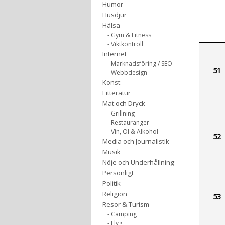
Humor
Husdjur
Hälsa
- Gym & Fitness
- Viktkontroll
Internet
- Marknadsföring / SEO
51
- Webbdesign
Konst
Litteratur
Mat och Dryck
- Grillning
- Restauranger
- Vin, Öl & Alkohol
52
Media och Journalistik
Musik
Nöje och Underhållning
Personligt
Politik
Religion
53
Resor & Turism
- Camping
- Flyg