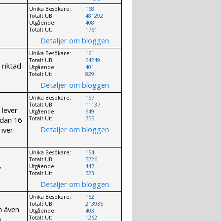
Unika Besökare:
168
Totalt UB:
481292
Utgående:
408
Totalt Ut:
1761
Detaljer om bloggen
Unika Besökare:
161
Totalt UB:
64249
 riktad
Utgående:
401
Totalt Ut:
829
Detaljer om bloggen
Unika Besökare:
157
Totalt UB:
11137
lever
Utgående:
649
edan 16
Totalt Ut:
755
Detaljer om bloggen
river
Unika Besökare:
154
Totalt UB:
5226
,
Utgående:
447
Totalt Ut:
523
Detaljer om bloggen
Unika Besökare:
152
Totalt UB:
213935
n även
Utgående:
403
a
Totalt Ut:
1262