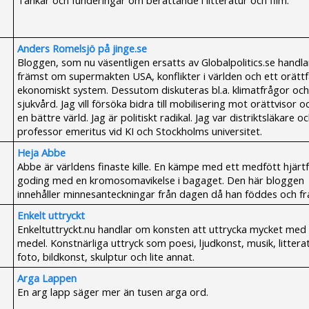
Tankar och funderingar om berättande i litteratur och film.
Anders Romelsjö på jinge.se
Bloggen, som nu väsentligen ersatts av Globalpolitics.se handla
främst om supermakten USA, konflikter i världen och ett orättf
ekonomiskt system. Dessutom diskuteras bl.a. klimatfrågor och
sjukvård. Jag vill försöka bidra till mobilisering mot orättvisor o
en bättre värld. Jag är politiskt radikal. Jag var distriktsläkare o
professor emeritus vid KI och Stockholms universitet.
Heja Abbe
Abbe är världens finaste kille. En kämpe med ett medfött hjärtf
goding med en kromosomavikelse i bagaget. Den här bloggen
innehåller minnesanteckningar från dagen då han föddes och f
Enkelt uttryckt
Enkeltuttryckt.nu handlar om konsten att uttrycka mycket med
medel. Konstnärliga uttryck som poesi, ljudkonst, musik, littera
foto, bildkonst, skulptur och lite annat.
Arga Lappen
En arg lapp säger mer än tusen arga ord.