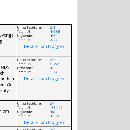
Unika Besökare:
245
Totalt UB:
446643
 Sverige
Utgående:
435
ig
Totalt Ut:
2297
Detaljer om bloggen
Unika Besökare:
244
Totalt UB:
61792
 INDY
Utgående:
400
och
Totalt Ut:
1054
Detaljer om bloggen
 är, han
gen här
ventyr
Unika Besökare:
244
Totalt UB:
1834197
en om
Utgående:
461
Totalt Ut:
40242
Detaljer om bloggen
Unika Besökare:
242