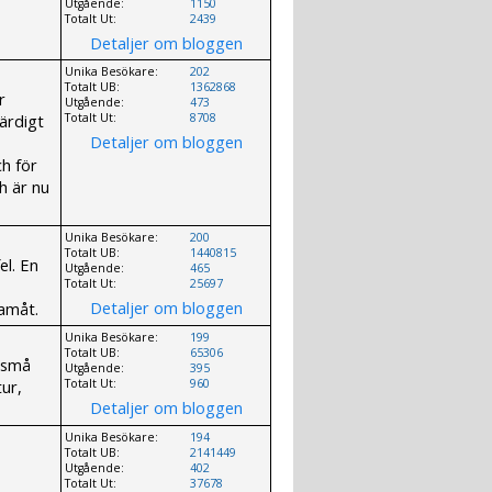
Utgående:
1150
Totalt Ut:
2439
Detaljer om bloggen
Unika Besökare:
202
Totalt UB:
1362868
r
Utgående:
473
ärdigt
Totalt Ut:
8708
Detaljer om bloggen
ch för
ch är nu
Unika Besökare:
200
Totalt UB:
1440815
el. En
Utgående:
465
Totalt Ut:
25697
Detaljer om bloggen
ramåt.
Unika Besökare:
199
Totalt UB:
65306
 små
Utgående:
395
tur,
Totalt Ut:
960
Detaljer om bloggen
Unika Besökare:
194
Totalt UB:
2141449
Utgående:
402
Totalt Ut:
37678