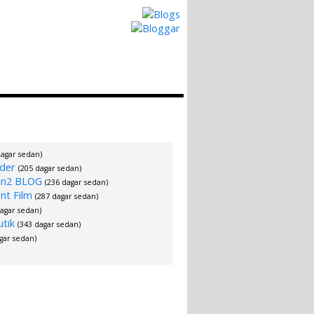
Hur det Fungerar
Skapa egen Blogg
dagar sedan)
der
(205 dagar sedan)
an2 BLOG
(236 dagar sedan)
nt Film
(287 dagar sedan)
dagar sedan)
utik
(343 dagar sedan)
gar sedan)