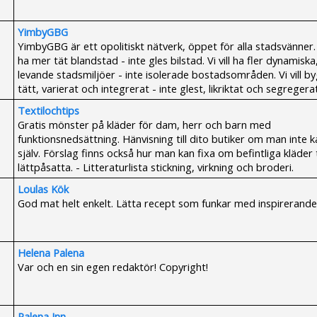
YimbyGBG
YimbyGBG är ett opolitiskt nätverk, öppet för alla stadsvänner. V
ha mer tät blandstad - inte gles bilstad. Vi vill ha fler dynamiska
levande stadsmiljöer - inte isolerade bostadsområden. Vi vill b
tätt, varierat och integrerat - inte glest, likriktat och segregerat
Textilochtips
Gratis mönster på kläder för dam, herr och barn med
funktionsnedsättning. Hänvisning till dito butiker om man inte k
själv. Förslag finns också hur man kan fixa om befintliga kläder t
lättpåsatta. - Litteraturlista stickning, virkning och broderi.
Loulas Kök
God mat helt enkelt. Lätta recept som funkar med inspirerande 
Helena Palena
Var och en sin egen redaktör! Copyright!
Palena Inn