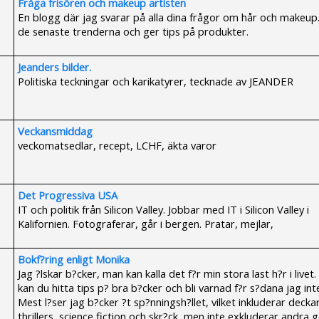
Fråga frisören och makeup artisten
En blogg där jag svarar på alla dina frågor om hår och makeup.
de senaste trenderna och ger tips på produkter.
Jeanders bilder.
Politiska teckningar och karikatyrer, tecknade av JEANDER
Veckansmiddag
veckomatsedlar, recept, LCHF, äkta varor
Det Progressiva USA
IT och politik från Silicon Valley. Jobbar med IT i Silicon Valley i
Kalifornien. Fotograferar, går i bergen. Pratar, mejlar,
Bokf?ring enligt Monika
Jag ?lskar b?cker, man kan kalla det f?r min stora last h?r i livet.
kan du hitta tips p? bra b?cker och bli varnad f?r s?dana jag inte 
Mest l?ser jag b?cker ?t sp?nningsh?llet, vilket inkluderar decka
thrillers, science fiction och skr?ck, men inte exkluderar andra g