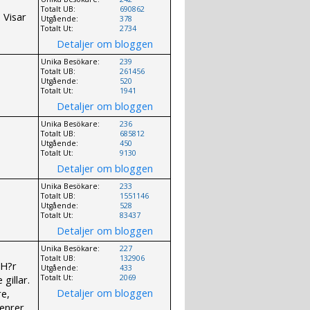
Totalt UB:
690862
 Visar
Utgående:
378
Totalt Ut:
2734
Detaljer om bloggen
Unika Besökare:
239
Totalt UB:
261456
Utgående:
520
Totalt Ut:
1941
Detaljer om bloggen
Unika Besökare:
236
Totalt UB:
685812
Utgående:
450
Totalt Ut:
9130
Detaljer om bloggen
Unika Besökare:
233
Totalt UB:
1551146
Utgående:
528
Totalt Ut:
83437
Detaljer om bloggen
Unika Besökare:
227
Totalt UB:
132906
 H?r
Utgående:
433
gillar.
Totalt Ut:
2069
Detaljer om bloggen
re,
enrer.