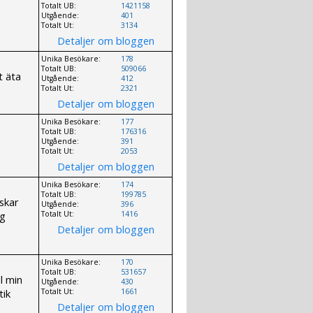
Totalt UB:
1421158
Utgående:
401
Totalt Ut:
3134
Detaljer om bloggen
Unika Besökare:
178
Totalt UB:
509066
t äta
Utgående:
412
Totalt Ut:
2321
Detaljer om bloggen
Unika Besökare:
177
Totalt UB:
176316
Utgående:
391
Totalt Ut:
2053
Detaljer om bloggen
Unika Besökare:
174
Totalt UB:
199785
lskar
Utgående:
396
ag
Totalt Ut:
1416
Detaljer om bloggen
Unika Besökare:
170
Totalt UB:
531657
l min
Utgående:
430
tik
Totalt Ut:
1661
Detaljer om bloggen