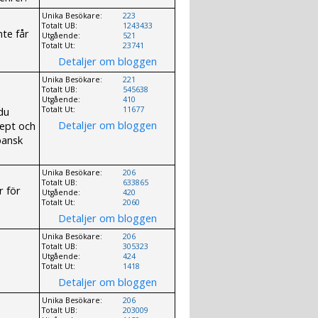
Unika Besökare:
223
Totalt UB:
1243433
nte får
Utgående:
521
Totalt Ut:
23741
Detaljer om bloggen
Unika Besökare:
221
Totalt UB:
545638
Utgående:
410
du
Totalt Ut:
11677
Detaljer om bloggen
cept och
pansk
Unika Besökare:
206
Totalt UB:
633865
r för
Utgående:
420
Totalt Ut:
2060
Detaljer om bloggen
Unika Besökare:
206
Totalt UB:
305323
Utgående:
424
Totalt Ut:
1418
Detaljer om bloggen
Unika Besökare:
206
Totalt UB:
203009