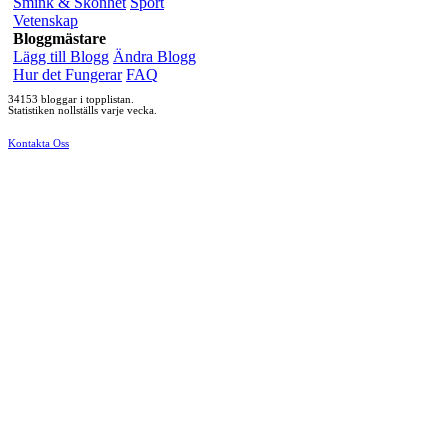
Smink & Skönhet
Sport
Vetenskap
Bloggmästare
Lägg till Blogg
Ändra Blogg
Hur det Fungerar
FAQ
34153 bloggar i topplistan.
Statistiken nollställs varje vecka.
Kontakta Oss