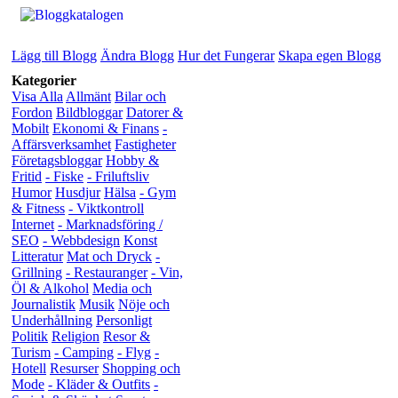
Lägg till Blogg
Ändra Blogg
Hur det Fungerar
Skapa egen Blogg
Kategorier
Visa Alla
Allmänt
Bilar och
Fordon
Bildbloggar
Datorer &
Mobilt
Ekonomi & Finans
-
Affärsverksamhet
Fastigheter
Företagsbloggar
Hobby &
Fritid
- Fiske
- Friluftsliv
Humor
Husdjur
Hälsa
- Gym
& Fitness
- Viktkontroll
Internet
- Marknadsföring /
SEO
- Webbdesign
Konst
Litteratur
Mat och Dryck
-
Grillning
- Restauranger
- Vin,
Öl & Alkohol
Media och
Journalistik
Musik
Nöje och
Underhållning
Personligt
Politik
Religion
Resor &
Turism
- Camping
- Flyg
-
Hotell
Resurser
Shopping och
Mode
- Kläder & Outfits
-