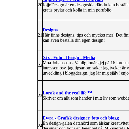
20
JojjoDesign är en designsida där du kan beställ
gratis prylar och kolla in min portfolio.
Designs
21
Här finns designs, tips och mycket mer! Det fin
kan även beställa din egen design!
Xtz - Foto - Design - Media
Moa Johansson - Vanlig tonårstjej på 16 jordsnur
22
intressen osv. jag tipsar om saker jag tycker är vä
utveckling i bloggdesign, jag lär mig själv! enjo
Lorak and the real life ™
23
Skriver om allt som händer i mitt liv som webde
Ewra - Grafisk designer, foto och blogg
En design-galen datanörd som älskar kreativitet
24
designer och bor i en lägenhet på 24 kvadrat i