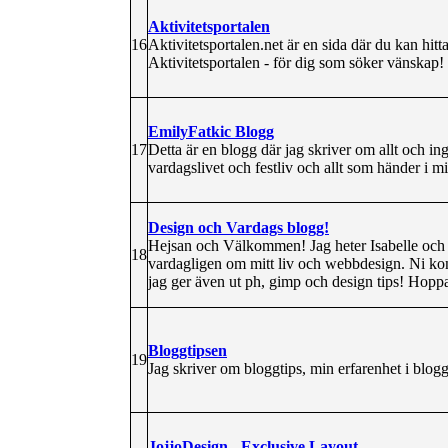
Aktivitetsportalen
16
Aktivitetsportalen.net är en sida där du kan hi
Aktivitetsportalen - för dig som söker vänskap!
EmilyFatkic Blogg
17
Detta är en blogg där jag skriver om allt och i
vardagslivet och festliv och allt som händer i mit
Design och Vardags blogg!
Hejsan och Välkommen! Jag heter Isabelle och 
18
vardagligen om mitt liv och webbdesign. Ni ko
jag ger även ut ph, gimp och design tips! Hoppas
Bloggtipsen
19
Jag skriver om bloggtips, min erfarenhet i blog
JojjoDesign - Exclusive Layout