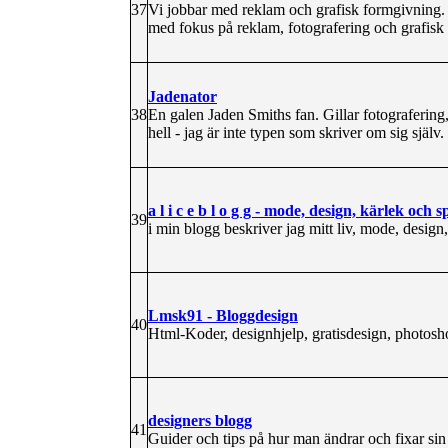
37
Vi jobbar med reklam och grafisk formgivning. 
med fokus på reklam, fotografering och grafisk
Jadenator
38
En galen Jaden Smiths fan. Gillar fotografering
hell - jag är inte typen som skriver om sig själv
a l i c e b l o g g - mode, design, kärlek och s
39
i min blogg beskriver jag mitt liv, mode, design
Lmsk91 - Bloggdesign
40
Html-Koder, designhjelp, gratisdesign, photoshop 
designers blogg
41
Guider och tips på hur man ändrar och fixar sin