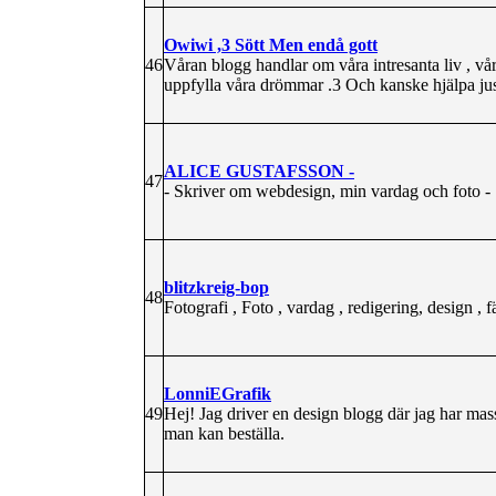
Owiwi ,3 Sött Men endå gott
46
Våran blogg handlar om våra intresanta liv , vå
uppfylla våra drömmar .3 Och kanske hjälpa just
ALICE GUSTAFSSON -
47
- Skriver om webdesign, min vardag och foto -
blitzkreig-bop
48
Fotografi , Foto , vardag , redigering, design , f
LonniEGrafik
49
Hej! Jag driver en design blogg där jag har mas
man kan beställa.