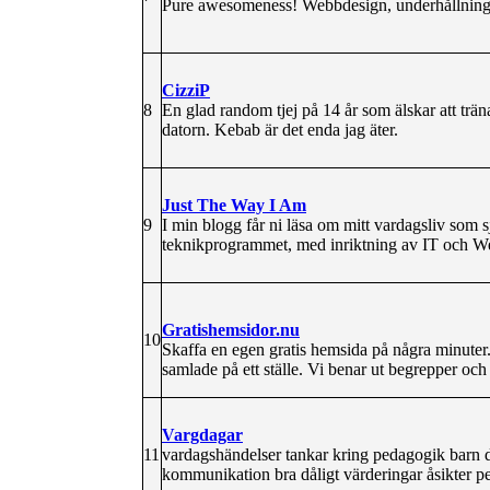
Pure awesomeness! Webbdesign, underhållning, 
CizziP
8
En glad random tjej på 14 år som älskar att trän
datorn. Kebab är det enda jag äter.
Just The Way I Am
9
I min blogg får ni läsa om mitt vardagsliv som s
teknikprogrammet, med inriktning av IT och W
Gratishemsidor.nu
10
Skaffa en egen gratis hemsida på några minuter.
samlade på ett ställe. Vi benar ut begrepper och
Vargdagar
11
vardagshändelser tankar kring pedagogik barn de
kommunikation bra dåligt värderingar åsikter pe