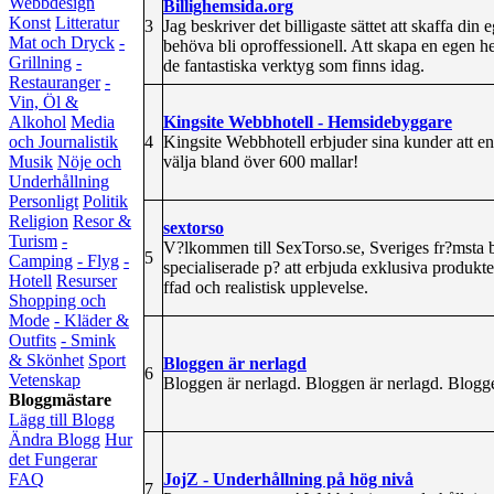
Webbdesign
Billighemsida.org
Konst
Litteratur
3
Jag beskriver det billigaste sättet att skaffa di
Mat och Dryck
-
behöva bli oproffessionell. Att skapa en egen h
Grillning
-
de fantastiska verktyg som finns idag.
Restauranger
-
Vin, Öl &
Kingsite Webbhotell - Hemsidebyggare
Alkohol
Media
4
Kingsite Webbhotell erbjuder sina kunder att 
och Journalistik
välja bland över 600 mallar!
Musik
Nöje och
Underhållning
Personligt
Politik
Religion
Resor &
sextorso
Turism
-
V?lkommen till SexTorso.se, Sveriges fr?msta bu
5
Camping
- Flyg
-
specialiserade p? att erbjuda exklusiva produkte
Hotell
Resurser
ffad och realistisk upplevelse.
Shopping och
Mode
- Kläder &
Outfits
- Smink
& Skönhet
Sport
Bloggen är nerlagd
6
Vetenskap
Bloggen är nerlagd. Bloggen är nerlagd. Blogge
Bloggmästare
Lägg till Blogg
Ändra Blogg
Hur
det Fungerar
JojZ - Underhållning på hög nivå
FAQ
7