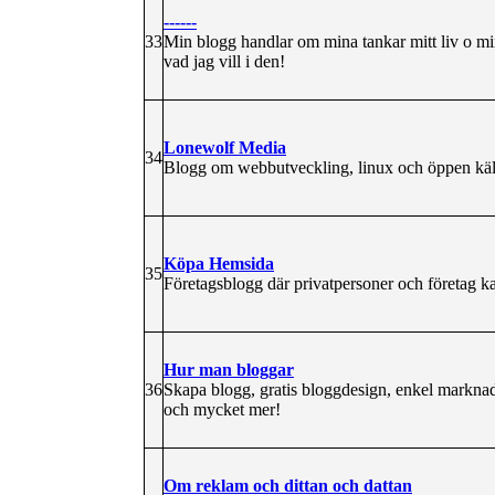
------
33
Min blogg handlar om mina tankar mitt liv o mi
vad jag vill i den!
Lonewolf Media
34
Blogg om webbutveckling, linux och öppen kä
Köpa Hemsida
35
Företagsblogg där privatpersoner och företag kan
Hur man bloggar
36
Skapa blogg, gratis bloggdesign, enkel marknads
och mycket mer!
Om reklam och dittan och dattan