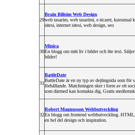
Brain Bilisim Web Design
29
web tasarim, web tasarimi, e-ticaret, kurumsal 
sitesi, internet sitesi, web design, seo
Minica
30
En blogg om mitt liv i bilder och lite text. Sälje
bilder!
BattleDate
BattleDate är en ny typ av dejtingsida som för
31
förhållande. Matchningen sker i form av ett so
som därmed kan kontakta dig. Gratis medlems
Robert Magnusson Webbutveckling
32
En blogg om frontend webbutveckling. HTML, C
en hel del design och inspiration.