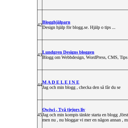
Blogghjälparn
42
Design hjälp för blogg.se. Hjälp o tips ...
Lundgren Designs bloggen
43
Blogg om Webbdesign, WordPress, CMS, Tips
M A D E L E I N E
44
Jag och min blogg , checka den så får du se
Owiwi , Två tjejors liv
45
Jag och min kompis tänkte starta en blogg ,först
men nu , nu bloggar vi mer en någon annan , mi