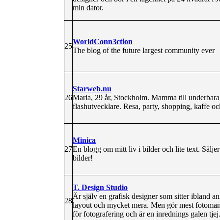
min dator.
WorldConn3ction
25
The blog of the future largest community ever
Starweb.nu
26
Maria, 29 år, Stockholm. Mamma till underba
flashutvecklare. Resa, party, shopping, kaffe 
Minica
27
En blogg om mitt liv i bilder och lite text. Sälje
bilder!
T. Design Studio
Är själv en grafisk designer som sitter ibland
28
layout och mycket mera. Men gör mest fotomanip
för fotografering och är en inrednings galen tjej