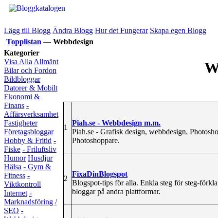
Lägg till Blogg
Ändra Blogg
Hur det Fungerar
Skapa egen Blogg
Topplistan
—
Webbdesign
Kategorier
Visa Alla
Allmänt
W
Bilar och Fordon
Bildbloggar
Datorer & Mobilt
Ekonomi &
Finans
-
Affärsverksamhet
Piah.se - Webbdesign m.m.
Fastigheter
1
Piah.se - Grafisk design, webbdesign, Photoshop
Företagsbloggar
Photoshoppare.
Hobby & Fritid
-
Fiske
- Friluftsliv
Humor
Husdjur
Hälsa
- Gym &
FixaDinBlogspot
Fitness
-
2
Blogspot-tips för alla. Enkla steg för steg-förk
Viktkontroll
bloggar på andra plattformar.
Internet
-
Marknadsföring /
SEO
-