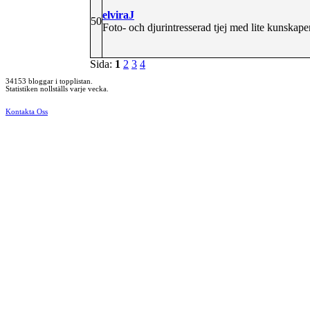
elviraJ
50
Foto- och djurintresserad tjej med lite kunska
Sida:
1
2
3
4
34153 bloggar i topplistan.
Statistiken nollställs varje vecka.
Kontakta Oss