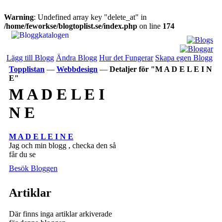
Warning
: Undefined array key "delete_at" in
/home/feworkse/blogtoplist.se/index.php
on line
174
Lägg till Blogg
Ändra Blogg
Hur det Fungerar
Skapa egen Blogg
Topplistan
—
Webbdesign
—
Detaljer för "M A D E L E I N
E"
M A D E L E I
N E
M A D E L E I N E
Jag och min blogg , checka den så
får du se
Besök Bloggen
Artiklar
Där finns inga artiklar arkiverade