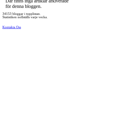
Där finns inga artiklar arkiverade
för denna bloggen.
34153 bloggar i topplistan.
Statistiken nollställs varje vecka.
Kontakta Oss