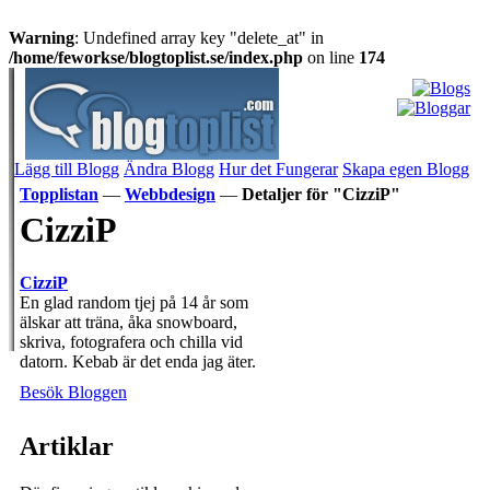
Warning
: Undefined array key "delete_at" in
/home/feworkse/blogtoplist.se/index.php
on line
174
Lägg till Blogg
Ändra Blogg
Hur det Fungerar
Skapa egen Blogg
Topplistan
—
Webbdesign
—
Detaljer för "CizziP"
CizziP
CizziP
En glad random tjej på 14 år som
älskar att träna, åka snowboard,
skriva, fotografera och chilla vid
datorn. Kebab är det enda jag äter.
Besök Bloggen
Artiklar