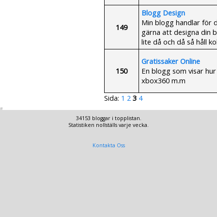
Blogg Design
Min blogg handlar för 
149
gärna att designa din b
lite då och då så håll kol
Gratissaker Online
150
En blogg som visar hur d
xbox360 m.m
Sida:
1
2
3
4
34153 bloggar i topplistan.
Statistiken nollställs varje vecka.
Kontakta Oss