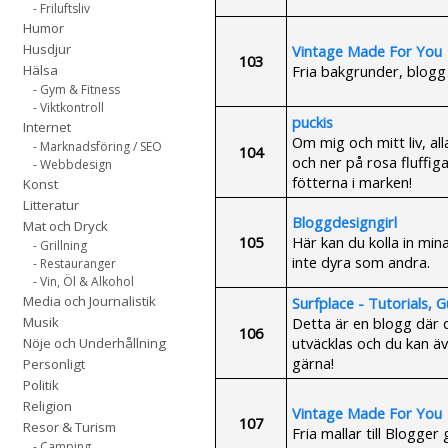
- Friluftsliv
Humor
Husdjur
Vintage Made For You
103
Fria bakgrunder, blogg
Hälsa
- Gym & Fitness
- Viktkontroll
puckis
Internet
Om mig och mitt liv, a
- Marknadsföring / SEO
104
och ner på rosa fluffi
- Webbdesign
fötterna i marken!
Konst
Litteratur
Bloggdesigngirl
Mat och Dryck
105
Här kan du kolla in min
- Grillning
inte dyra som andra.
- Restauranger
- Vin, Öl & Alkohol
Media och Journalistik
Surfplace - Tutorials, G
Detta är en blogg där d
Musik
106
utväcklas och du kan äv
Nöje och Underhållning
gärna!
Personligt
Politik
Religion
Vintage Made For You
107
Resor & Turism
Fria mallar till Blogger
- Camping