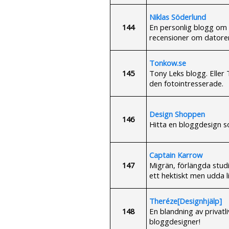
Niklas Söderlund
144
En personlig blogg om m
recensioner om datorer,
Tonkow.se
145
Tony Leks blogg. Eller
den fotointresserade.
Design Shoppen
146
Hitta en bloggdesign so
Captain Karrow
147
Migrän, förlängda studi
ett hektiskt men udda li
Theréze[Designhjälp]
148
En blandning av privatl
bloggdesigner!