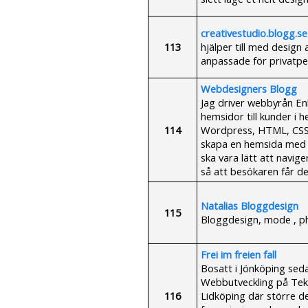
creativestudio.blogg.se
113
hjälper till med design
anpassade för privatpe
Webdesigners Blogg
Jag driver webbyrån En
hemsidor till kunder i 
114
Wordpress, HTML, CSS,
skapa en hemsida med 
ska vara lätt att navig
så att besökaren får den
Natalias Bloggdesign
115
Bloggdesign, mode , 
Frei im freien fall
Bosatt i Jönköping sed
Webbutveckling på Tek
116
Lidköping där större del