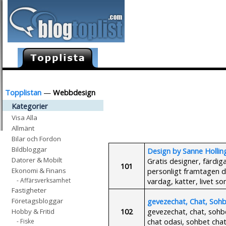
Topplistan
—
Webbdesign
Kategorier
Visa Alla
Allmänt
Bilar och Fordon
Bildbloggar
Design by Sanne Hollin
Datorer & Mobilt
Gratis designer, färdiga 
101
personligt framtagen des
Ekonomi & Finans
vardag, katter, livet 
- Affärsverksamhet
Fastigheter
gevezechat, Chat, Sohb
Företagsbloggar
102
gevezechat, chat, sohbe
Hobby & Fritid
chat odasi, sohbet chat
- Fiske