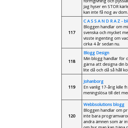
formgivning och pyssla
Jag hyser en STOR kärl
kan inte få nog av dom.
C A S S A N D R A Z - b
Bloggen handlar om mig 
117
svenska och mycket mer
visste ingenting om vad
cirka 4 år sedan nu.
Blogg Design
Min blogg handlar för 
118
gärna att designa din b
lite då och då så håll kol
Johanborg
119
En vanlig 17-årig kille
meningslösa till det mer
Webbsolutions blogg
Bloggen handlar om pr
120
inte bara programvaror
andra ämnen som är int
om hur man kan tjäna p