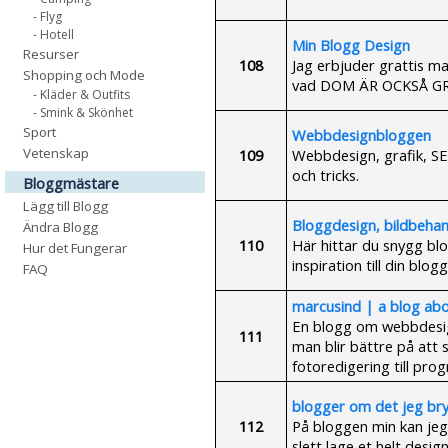
- Flyg
- Hotell
Min Blogg Design
Resurser
108
Jag erbjuder grattis mal
Shopping och Mode
vad DOM ÄR OCKSÅ G
- Kläder & Outfits
- Smink & Skönhet
Sport
Webbdesignbloggen
Vetenskap
109
Webbdesign, grafik, SE
och tricks.
Bloggmästare
Lägg till Blogg
Bloggdesign, bildbehan
Ändra Blogg
110
Här hittar du snygg blo
Hur det Fungerar
inspiration till din blogg
FAQ
marcusind | a blog ab
En blogg om webbdesig
111
man blir bättre på att 
fotoredigering till pr
blogger om det jeg b
112
På bloggen min kan jeg
slett lage et helt design