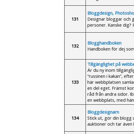
Bloggdesign, Photosho
131
Designar bloggar och ge
personer. Kanske dig? R
Blogghandboken
132
Handboken för dej som 
Tillgänglighet på webb
Är du ny inom tillgängl
“russinen i kakan”, efte
133
här webbplatsen samla
en del eget. Främst kom
råd från andra sidor. I
en webbplats, med hänsy
Bloggdesignarn
134
Stick ut, gör din blogg 
auktioner och tar även b