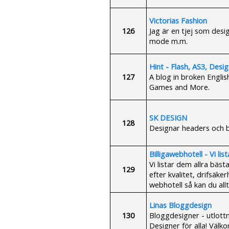
Victorias Fashion
126
Jag är en tjej som desi
mode m.m.
Hint - Flash, AS3, Desi
127
A blog in broken Englis
Games and More.
SK DESIGN
128
Designar headers och b
Billigawebhotell - Vi lis
Vi listar dem allra bäst
129
efter kvalitet, drifsäker
webhotell så kan du allti
Linas Bloggdesign
130
Bloggdesigner - utlottni
Designer för alla! Välk