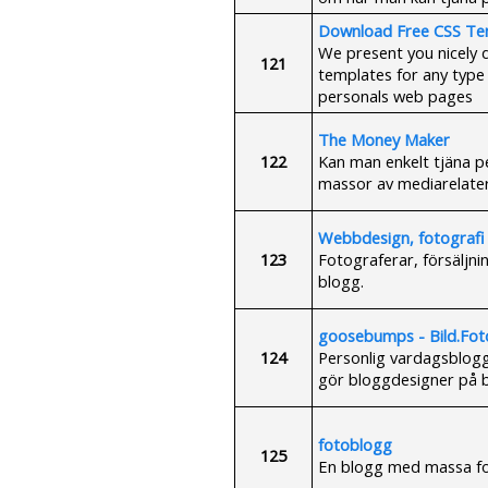
Download Free CSS Te
We present you nicely
121
templates for any type 
personals web pages
The Money Maker
122
Kan man enkelt tjäna 
massor av mediarelate
Webbdesign, fotografi
123
Fotograferar, försäljnin
blogg.
goosebumps - Bild.Fot
124
Personlig vardagsblogg 
gör bloggdesigner på b
fotoblogg
125
En blogg med massa fo