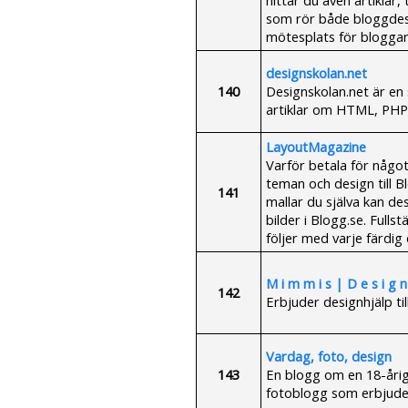
som rör både bloggdesi
mötesplats för bloggar
designskolan.net
140
Designskolan.net är en
artiklar om HTML, PHP
LayoutMagazine
Varför betala för något
teman och design till 
141
mallar du själva kan de
bilder i Blogg.se. Fulls
följer med varje färdig 
M i m m i s | D e s i g n
142
Erbjuder designhjälp ti
Vardag, foto, design
143
En blogg om en 18-årig t
fotoblogg som erbjude