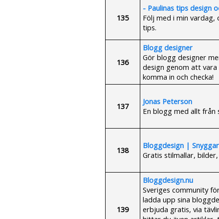
- Paulinas tips design 
135
Följ med i min vardag,
tips.
Blogg designer
Gör blogg designer men
136
design genom att vara 
komma in och checka!
Jonas Peterson
137
En blogg med allt från 
Bloggdesign | Snyggar
138
Gratis stilmallar, bilde
Bloggdesign.nu
Sveriges community fö
ladda upp sina bloggdes
139
erbjuda gratis, via tävl
hittar du även artiklar,