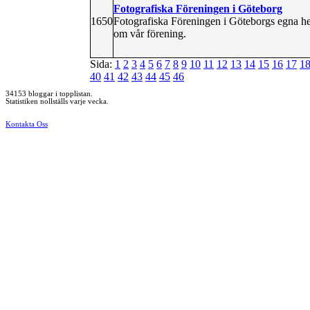
Fotografiska Föreningen i Göteborg
1650
Fotografiska Föreningen i Göteborgs egna he
om vår förening.
Sida:
1
2
3
4
5
6
7
8
9
10
11
12
13
14
15
16
17
1
40
41
42
43
44
45
46
34153 bloggar i topplistan.
Statistiken nollställs varje vecka.
Kontakta Oss