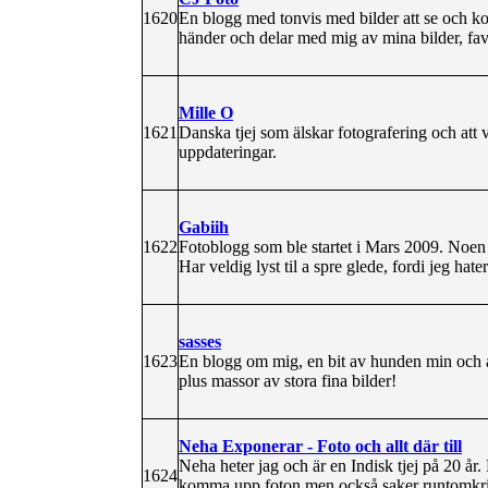
1620
En blogg med tonvis med bilder att se och k
händer och delar med mig av mina bilder, fav
Mille O
1621
Danska tjej som älskar fotografering och att 
uppdateringar.
Gabiih
1622
Fotoblogg som ble startet i Mars 2009. Noen 
Har veldig lyst til a spre glede, fordi jeg hat
sasses
1623
En blogg om mig, en bit av hunden min och 
plus massor av stora fina bilder!
Neha Exponerar - Foto och allt där till
Neha heter jag och är en Indisk tjej på 20 år
1624
komma upp foton men också saker runtomkrin