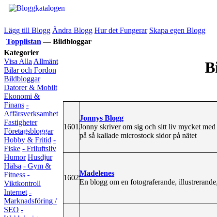
Lägg till Blogg
Ändra Blogg
Hur det Fungerar
Skapa egen Blogg
Topplistan
—
Bildbloggar
Kategorier
Visa Alla
Allmänt
B
Bilar och Fordon
Bildbloggar
Datorer & Mobilt
Ekonomi &
Finans
-
Affärsverksamhet
Jonnys Blogg
Fastigheter
1601
Jonny skriver om sig och sitt liv mycket med 
Företagsbloggar
på så kallade microstock sidor på nätet
Hobby & Fritid
-
Fiske
- Friluftsliv
Humor
Husdjur
Hälsa
- Gym &
Madelenes
Fitness
-
1602
En blogg om en fotograferande, illustrerande
Viktkontroll
Internet
-
Marknadsföring /
SEO
-