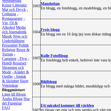
Webbdesign
Manduttan
Konst
Litteratur
1603
En blogg, en fotoblogg, en modeblogg, en b
Mat och Dryck
-
Grillning
-
Restauranger
-
Vin, Öl &
Alkohol
Media
Frojs blogg
1604
och Journalistik
En blogg om en 16 årig tjej som älskar riding
Musik
Nöje och
Underhållning
Personligt
Politik
Religion
Resor &
Turism
-
Kulle FotoBlogg
1605
Camping
- Flyg
-
En fotoblogg helt enkelt, behöver inte vara k
Hotell
Resurser
Shopping och
Mode
- Kläder &
Outfits
- Smink
& Skönhet
Sport
Bildblogg
1606
Vetenskap
En blogg med många bilder, musikklipp och 
Bloggmästare
Lägg till Blogg
Ändra Blogg
Hur
det Fungerar
Ett mirakel kommer till världen
FAQ
1607
en blogg om mig och min sambo och vårt mir