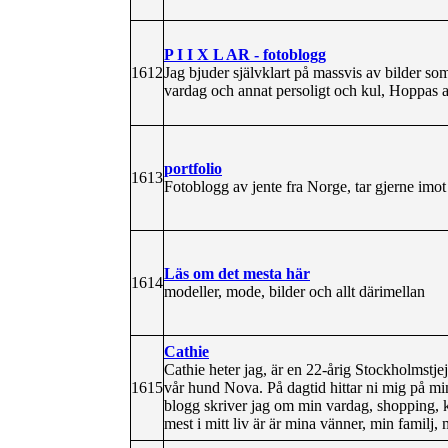
P I I X L AR - fotoblogg
1612
Jag bjuder självklart på massvis av bilder 
vardag och annat persoligt och kul, Hoppas at
portfolio
1613
Fotoblogg av jente fra Norge, tar gjerne imot
Läs om det mesta här
1614
modeller, mode, bilder och allt därimellan
Cathie
Cathie heter jag, är en 22-årig Stockholmstj
1615
vår hund Nova. På dagtid hittar ni mig på min
blogg skriver jag om min vardag, shopping, 
mest i mitt liv är är mina vänner, min famil