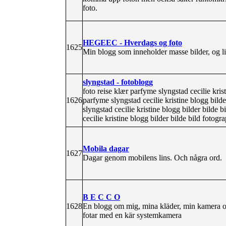
foto.
HEGEEC - Hverdags og foto
1625
Min blogg som inneholder masse bilder, og lit
slyngstad - fotoblogg
foto reise klær parfyme slyngstad cecilie kris
1626
parfyme slyngstad cecilie kristine blogg bild
slyngstad cecilie kristine blogg bilder bilde 
cecilie kristine blogg bilder bilde bild fotogr
Mobila dagar
1627
Dagar genom mobilens lins. Och några ord.
B E C C O
1628
En blogg om mig, mina kläder, min kamera oc
fotar med en kär systemkamera