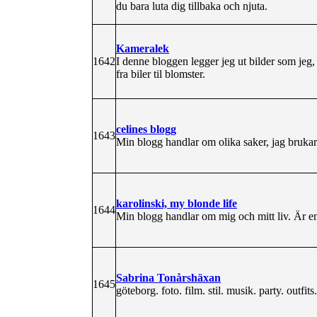
du bara luta dig tillbaka och njuta.
Kameralek
1642
I denne bloggen legger jeg ut bilder som jeg, 
fra biler til blomster.
celines blogg
1643
Min blogg handlar om olika saker, jag brukar 
karolinski, my blonde life
1644
Min blogg handlar om mig och mitt liv. Är en 
Sabrina Tonårshäxan
1645
göteborg. foto. film. stil. musik. party. outfits.