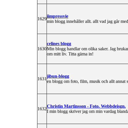
iimpressvie
1629
min blogg innehåller allt. allt vad jag går 
celines blogg
1630
Min blogg handlar om olika saker. Jag brukar
om mitt liv. Titta gärna in!
jibun-blogg
1631
en blogg om foto, film, musik och allt annat s
Christin Martinsson - Foto. Webbdeisgn.
1632
I min blogg skriver jag om min vardag blandat