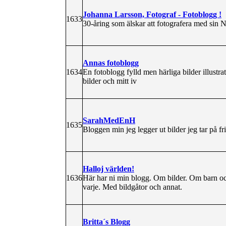
Johanna Larsson, Fotograf - Fotoblogg !
1633
30-åring som älskar att fotografera med sin
Annas fotoblogg
1634
En fotoblogg fylld men härliga bilder illust
bilder och mitt iv
SarahMedEnH
1635
Bloggen min jeg legger ut bilder jeg tar på 
Halloj världen!
1636
Här har ni min blogg. Om bilder. Om barn oc
varje. Med bildgåtor och annat.
Britta´s Blogg