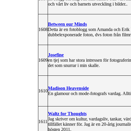
och vårt liv och barnets utveckling i bilder..
Between our Minds
1608
Detta är en fotoblogg som Amanda och Erik h
dubbelexponerade foton, dvs foton från filmr
Josefine
1609
en tjej som har stora intressen för fotografe
det som snurrar i min skalle.
Madison Heavenside
1610
En glamour och mode-fotografs vardag. Alltin
Waltz for Thoughts
Jag skriver om kultur, vardagsliv, tankar, värd
1611
tillfället känner för. Jag är en 20-årig journal
hösten 2011.