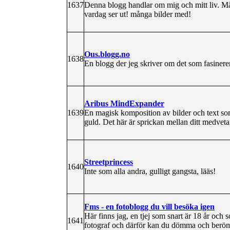
1637
Denna blogg handlar om mig och mitt liv. M
vardag ser ut! många bilder med!
Ous.blogg.no
1638
En blogg der jeg skriver om det som fasine
Aribus MindExpander
1639
En magisk komposition av bilder och text som 
guld. Det här är sprickan mellan ditt medvet
Streetprincess
1640
Inte som alla andra, gulligt gangsta, lääs!
Fms - en fotoblogg du vill besöka igen
Här finns jag, en tjej som snart är 18 år och s
1641
fotograf och därför kan du dömma och berömm