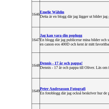
Emelie Wåhlin
1646
Detta är en blogg där jag lägger ut bilder ja
Jag kan vara din poplugg
1647
En blogg där jag publicerar mina bilder och 
en canon eos 400D och kent är mitt favoritb
Dennis - 17 år och pappa!
1648
Dennis - 17 år och pappa till Oliver. Läs om f
Peter Andreasson Fotografi
1649
En fotoblogg där jag också beskriver hur de pu