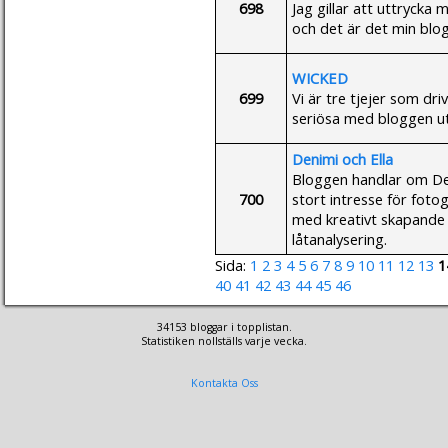
698
Jag gillar att uttryck
och det är det min blog
WICKED
699
Vi är tre tjejer som driv
seriösa med bloggen ut
Denimi och Ella
Bloggen handlar om Den
700
stort intresse för foto
med kreativt skapande 
låtanalysering.
Sida:
1
2
3
4
5
6
7
8
9
10
11
12
13
1
40
41
42
43
44
45
46
34153 bloggar i topplistan.
Statistiken nollställs varje vecka.
Kontakta Oss