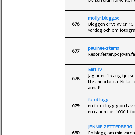
molllyr.blogg.se
676
Bloggen drivs av en 15
vardag och om fotograf
paulineekstams
677
Resor,fester,pojkvän,fa
Mitt liv
Jag är en 15 årig tjej s
678
lite annorlunda. Ni får
annat!
fotoblogg
679
en fotoblogg gjord av m
en canon eos 1000d. fo
JENNIE ZETTERBERG- j
680
En blogg om min varda