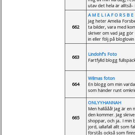
utav det hela är alltså-
A M E L I A F O R S B E
Jag heter Amelia Forsber
662
ta bilder, vara med kom
skriver om vad jag gör
in eller följ på bloglovin
Lindohf's Foto
663
Fartfylld blogg fullspäc
Wilmas foton
664
En blogg om min varda
som händer runt omkri
ONLYYHANNAH
Men hallååå! Jag är en 
den kommer. Jag skriver 
665
shoppar, och ja.. I min
jord, iallafall allt som 
förstås också som finns