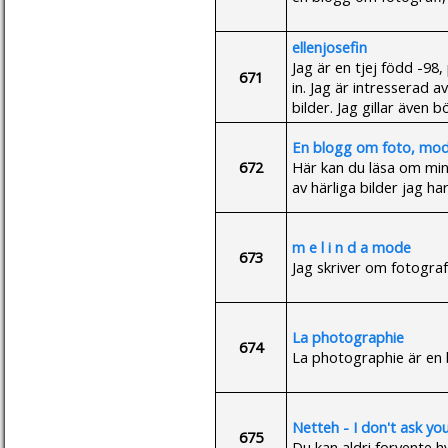
ellenjosefin
Jag är en tjej född -98,
671
in. Jag är intresserad 
bilder. Jag gillar även
En blogg om foto, mod
672
Här kan du läsa om min
av härliga bilder jag h
m e l i n d a mode
673
Jag skriver om fotogra
La photographie
674
La photographie är en b
Netteh - I don't ask yo
675
Du kan aldri forvente hv