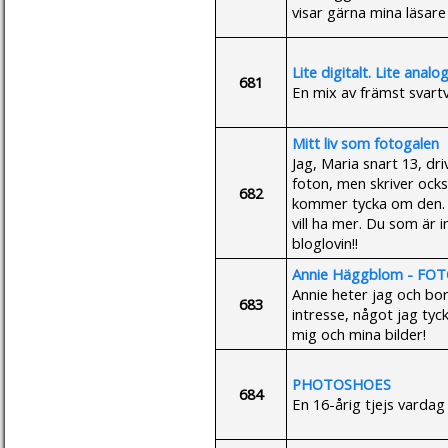
visar gärna mina läsare 
Lite digitalt. Lite analog
681
En mix av främst svartv
Mitt liv som fotogalen
Jag, Maria snart 13, dr
foton, men skriver oc
682
kommer tycka om den. J
vill ha mer. Du som är 
bloglovin!!
Annie Häggblom - F
Annie heter jag och bor 
683
intresse, något jag tycke
mig och mina bilder!
PHOTOSHOES
684
En 16-årig tjejs varda