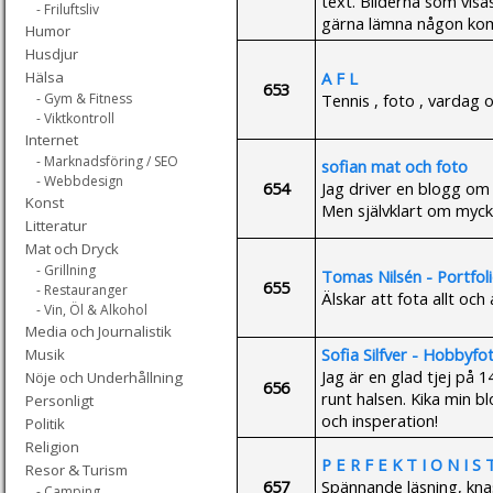
text. Bilderna som visa
- Friluftsliv
gärna lämna någon kom
Humor
Husdjur
A F L
Hälsa
653
Tennis , foto , vardag och mode .
- Gym & Fitness
- Viktkontroll
Internet
- Marknadsföring / SEO
sofian mat och foto
- Webbdesign
654
Jag driver en blogg om 
Konst
Men självklart om myck
Litteratur
Mat och Dryck
- Grillning
Tomas Nilsén - Portfol
655
- Restauranger
Älskar att fota allt och al
- Vin, Öl & Alkohol
Media och Journalistik
Sofia Silfver - Hobbyfo
Musik
Jag är en glad tjej på 
Nöje och Underhållning
656
runt halsen. Kika min b
Personligt
och insperation!
Politik
Religion
P E R F E K T I O N I S T
Resor & Turism
657
Spännande läsning, kna
- Camping