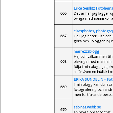
Erica Seidlitz Fotohems
666
Det är här jag lägger u
övriga medmänniskor at
elsasphotos, photogra
667
Hej! Jag heter Elsa och 
göra och i bloggen bjud
marrezzzblogg
Hej och välkommen till 
668
blekinge med mannen i m
följa i min blogg. Jag s
ni får även en inblick i 
ERIKA SUNDELIN - Fot
I min blogg kan du läsa 
669
fotografering och andra
men fortfarande person
sabinas.webb.se
670
en blogg om fotografi, 