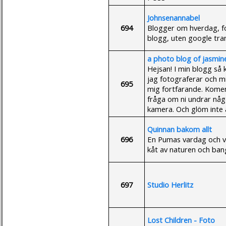
Johnsenannabel
694
Blogger om hverdag, fot
blogg, uten google tran
a photo blog of jasmin
Hejsan! I min blogg så 
jag fotograferar och mit
695
mig fortfarande. Komen
fråga om ni undrar någ
kamera. Och glöm inte 
Quinnan bakom allt
696
En Pumas vardag och 
kåt av naturen och banga
697
Studio Herlitz
Lost Children - Foto