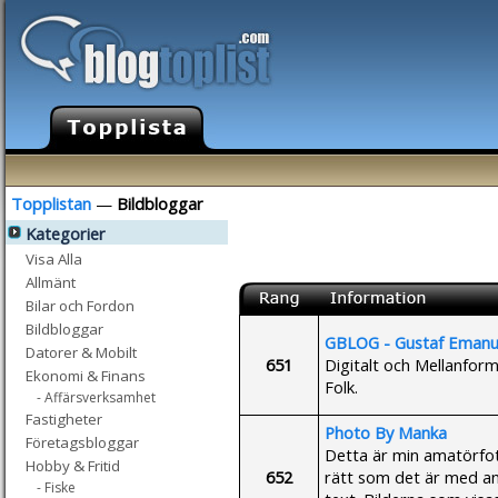
Topplistan
—
Bildbloggar
Kategorier
Visa Alla
Allmänt
Bilar och Fordon
Bildbloggar
GBLOG - Gustaf Emanu
Datorer & Mobilt
651
Digitalt och Mellanfor
Ekonomi & Finans
Folk.
- Affärsverksamhet
Fastigheter
Photo By Manka
Företagsbloggar
Detta är min amatörfot
Hobby & Fritid
652
rätt som det är med ant
- Fiske