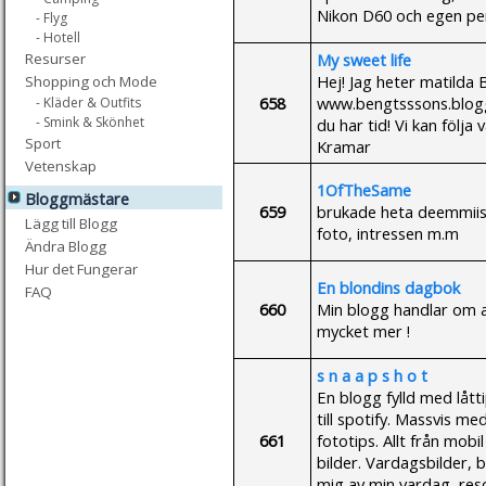
Nikon D60 och egen perf
- Flyg
- Hotell
My sweet life
Resurser
Hej! Jag heter matilda
Shopping och Mode
658
www.bengtsssons.blogg
- Kläder & Outfits
- Smink & Skönhet
du har tid! Vi kan följa 
Sport
Kramar
Vetenskap
1OfTheSame
Bloggmästare
659
brukade heta deemmiis
Lägg till Blogg
foto, intressen m.m
Ändra Blogg
Hur det Fungerar
En blondins dagbok
FAQ
660
Min blogg handlar om al
mycket mer !
s n a a p s h o t
En blogg fylld med lått
till spotify. Massvis m
661
fototips. Allt från mob
bilder. Vardagsbilder, b
mig av min vardag, res