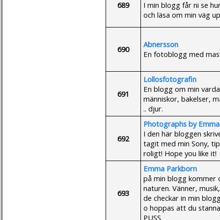
689
I min blogg får ni se hu
och läsa om min väg up
Abnersson
690
En fotoblogg med mass
Lollosfotografin
En blogg om min vardag 
691
människor, bakelser, m
.. djur.
Photographs by Emma
I den här bloggen skriv
692
tagit med min Sony, ti
roligt! Hope you like it!
Emma Parkborn
på min blogg kommer d
naturen. Vänner, musik, 
693
de checkar in min blog
o hoppas att du stannar
PUSS