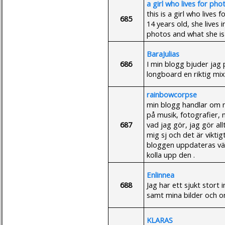
a girl who lives for ph
this is a girl who live
685
14 years old, she lives 
photos and what she is 
BaraJulias
686
I min blogg bjuder jag 
longboard en riktig mix
rainbowcorpse
min blogg handlar om m
på musik, fotografier, 
687
vad jag gör, jag gör all
mig sj och det är vikti
bloggen uppdateras väl
kolla upp den .
Enlinnea
688
Jag har ett sjukt stort 
samt mina bilder och o
KLARAS