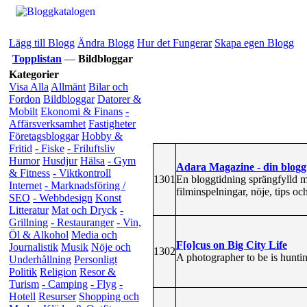
Lägg till Blogg
Ändra Blogg
Hur det Fungerar
Skapa egen Blogg
Topplistan
—
Bildbloggar
Kategorier
Visa Alla
Allmänt
Bilar och
Fordon
Bildbloggar
Datorer &
Mobilt
Ekonomi & Finans
-
Affärsverksamhet
Fastigheter
Företagsbloggar
Hobby &
Fritid
- Fiske
- Friluftsliv
Humor
Husdjur
Hälsa
- Gym
Adara Magazine - din bloggt
& Fitness
- Viktkontroll
1301
En bloggtidning sprängfylld me
Internet
- Marknadsföring /
filminspelningar, nöje, tips o
SEO
- Webbdesign
Konst
Litteratur
Mat och Dryck
-
Grillning
- Restauranger
- Vin,
Öl & Alkohol
Media och
F[o]cus on Big City Life
Journalistik
Musik
Nöje och
1302
A photographer to be is hunti
Underhållning
Personligt
Politik
Religion
Resor &
Turism
- Camping
- Flyg
-
Hotell
Resurser
Shopping och