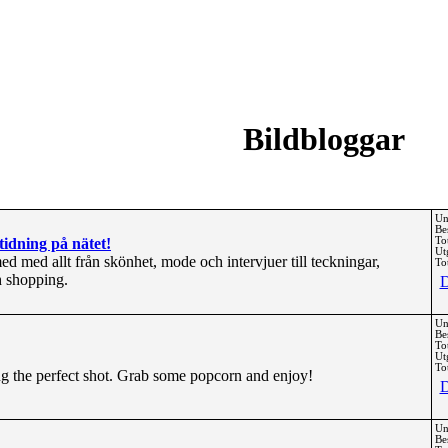
Bildbloggar
Un
Be
idning på nätet!
To
Ut
d med allt från skönhet, mode och intervjuer till teckningar,
Tot
ch shopping.
D
Un
Be
To
Ut
Tot
ng the perfect shot. Grab some popcorn and enjoy!
D
Un
Be