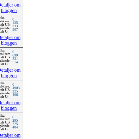
etaljer om
bloggen
ika
0
sökare:
135
talt UB:
233
gående:
507
alt Ut:
etaljer om
bloggen
ika
0
sökare:
699
talt UB:
231
gående:
514
alt Ut:
etaljer om
bloggen
ika
0
sökare:
4903
talt UB:
225
gående:
496
alt Ut:
etaljer om
bloggen
ika
0
sökare:
295
talt UB:
225
gående:
484
alt Ut:
etaljer om