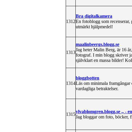
Bra digitalkamera
1312
En fotoblogg som recenserar, g
utmärkt hjälpmedel!
maalinbeergs.blogg.se
Jag heter Malin Berg, är 16 år,
1313
fotograf. I min blogg skriver 
självklart en massa bilder! Ko
bloggbotten
1314
Läs om minimala framgångar 
vardagliga betraktelser.
ylvablomgren.blogg.se ,, - e
1315
Jag bloggar om foto, böcker, f