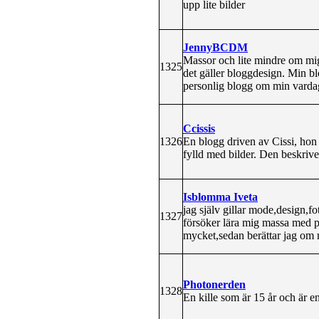
upp lite bilder
JennyBCDM
Massor och lite mindre om mig 
1325
det gäller bloggdesign. Min blo
personlig blogg om min varda
Ccissis
1326
En blogg driven av Cissi, hon
fylld med bilder. Den beskriv
Isblomma Iveta
jag själv gillar mode,design,f
1327
försöker lära mig massa med ph
mycket,sedan berättar jag om 
Photonerden
1328
En kille som är 15 år och är e