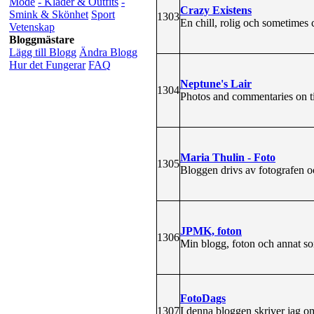
Mode
- Kläder & Outfits
-
Crazy Existens
Smink & Skönhet
Sport
1303
En chill, rolig och sometimes
Vetenskap
Bloggmästare
Lägg till Blogg
Ändra Blogg
Hur det Fungerar
FAQ
Neptune's Lair
1304
Photos and commentaries on t
Maria Thulin - Foto
1305
Bloggen drivs av fotografen o
JPMK, foton
1306
Min blogg, foton och annat som
FotoDags
1307
I denna bloggen skriver jag om