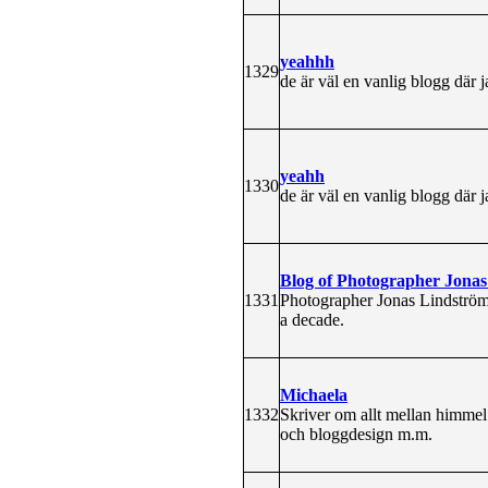
yeahhh
1329
de är väl en vanlig blogg där j
yeahh
1330
de är väl en vanlig blogg där j
Blog of Photographer Jona
1331
Photographer Jonas Lindström 
a decade.
Michaela
1332
Skriver om allt mellan himmel o
och bloggdesign m.m.