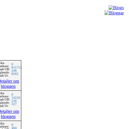
ika
0
sökare:
611712
talt UB:
246
gående:
8265
alt Ut:
etaljer om
bloggen
ika
0
sökare:
14216
talt UB:
216
gående:
527
alt Ut:
etaljer om
bloggen
ika
0
sökare:
464