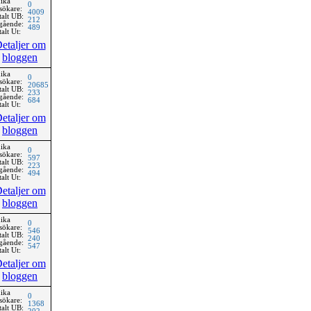
ika
0
sökare:
4009
talt UB:
212
gående:
489
alt Ut:
etaljer om
bloggen
ika
0
sökare:
20685
talt UB:
233
gående:
684
alt Ut:
etaljer om
bloggen
ika
0
sökare:
597
talt UB:
223
gående:
494
alt Ut:
etaljer om
bloggen
ika
0
sökare:
546
talt UB:
240
gående:
547
alt Ut:
etaljer om
bloggen
ika
0
sökare:
1368
talt UB: