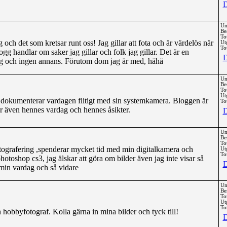
D
Un
Be
To
och det som kretsar runt oss! Jag gillar att fota och är värdelös när
Ut
Tot
gg handlar om saker jag gillar och folk jag gillar. Det är en
D
g och ingen annans. Förutom dom jag är med, hähä
Un
Be
To
Ut
 dokumenterar vardagen flitigt med sin systemkamera. Bloggen är
Tot
er även hennes vardag och hennes åsikter.
D
Un
Be
To
otografering ,spenderar mycket tid med min digitalkamera och
Ut
Tot
otoshop cs3, jag älskar att göra om bilder även jag inte visar så
D
min vardag och så vidare
Un
Be
To
Ut
Tot
n hobbyfotograf. Kolla gärna in mina bilder och tyck till!
D