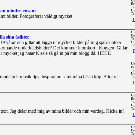
Un
Be
To
 man mindre ensam
Ut
Tot
t bilder. Fotograferar väldigt mycket.
D
Un
Be
la sina åsikter
To
å19 vårar och gillar att lägga ut mycket bilder på mig själv i olika
Ut
Tot
m komande underklädsbilder? Det kommer inomkort i bloggen. Gillar
D
hur mycket jag hatar Kissie så gå in på min blogg då. HEHE
Un
Be
To
Ut
- mode och musik tips, inspiration samt mina bästa köp. A lot of
Tot
D
Un
Be
To
Ut
Tot
 text. Jag delar med mig av mina bilder och min vardag. Kicka in!
D
Un
Be
To