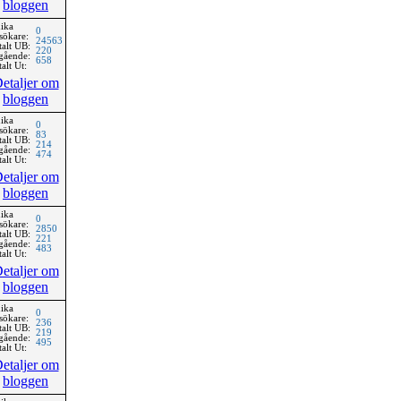
bloggen
ika
0
sökare:
24563
talt UB:
220
gående:
658
alt Ut:
etaljer om
bloggen
ika
0
sökare:
83
talt UB:
214
gående:
474
alt Ut:
etaljer om
bloggen
ika
0
sökare:
2850
talt UB:
221
gående:
483
alt Ut:
etaljer om
bloggen
ika
0
sökare:
236
talt UB:
219
gående:
495
alt Ut:
etaljer om
bloggen