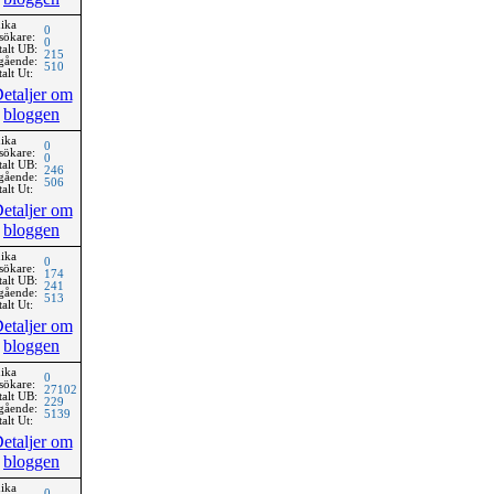
ika
0
sökare:
0
talt UB:
215
gående:
510
alt Ut:
etaljer om
bloggen
ika
0
sökare:
0
talt UB:
246
gående:
506
alt Ut:
etaljer om
bloggen
ika
0
sökare:
174
talt UB:
241
gående:
513
alt Ut:
etaljer om
bloggen
ika
0
sökare:
27102
talt UB:
229
gående:
5139
alt Ut:
etaljer om
bloggen
ika
0