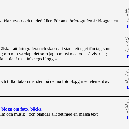
Un
Be
To
Ut
uidar, testar och underhåller. För amatörfotografen är bloggen ett
Tot
D
Un
Be
To
 älskar att fotografera och ska snart starta ett eget företag som
Ut
Tot
jag om min vardag, det som jag har lust med och så visar jag
D
lla in den! maalinbeergs.blogg.se
Un
Be
To
Ut
och tillkortakommanden på denna fotoblogg med element av
Tot
D
Un
Be
To
n blogg om foto, böcke
Ut
Tot
ilm och musik - och blandar allt det med en massa text.
D