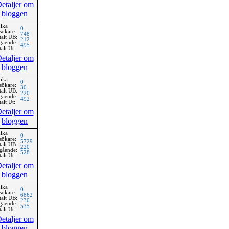
etaljer om
bloggen
ika
0
sökare:
748
talt UB:
212
gående:
495
alt Ut:
etaljer om
bloggen
ika
0
sökare:
30
talt UB:
220
gående:
492
alt Ut:
etaljer om
bloggen
ika
0
sökare:
5729
talt UB:
220
gående:
528
alt Ut:
etaljer om
bloggen
ika
0
sökare:
6862
talt UB:
230
gående:
535
alt Ut:
etaljer om
bloggen