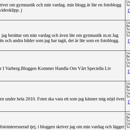
Ut
 skriver om gymnastik och min vardag. min blogg är lite en fotoblogg
Tot
videoklipp. j
D
Un
Be
To
Ut
, jag berättar om min vardag och även lite om gymnastik m.m Jag
Tot
ts och andra bilder som jag har tagit, det är lite som en fotoblogg.
D
Un
Be
To
Ut
Tot
ar I Varberg.Bloggen Kommer Handla Om Vårt Speciella Liv
D
Un
Be
To
Ut
Tot
en under hela 2010. Fotot ska vara ett som jag känner mig nöjd över.
D
Un
Be
To
Ut
fotointeresserad tjej, i bloggen skriver jag om min vardag och lägger
Tot