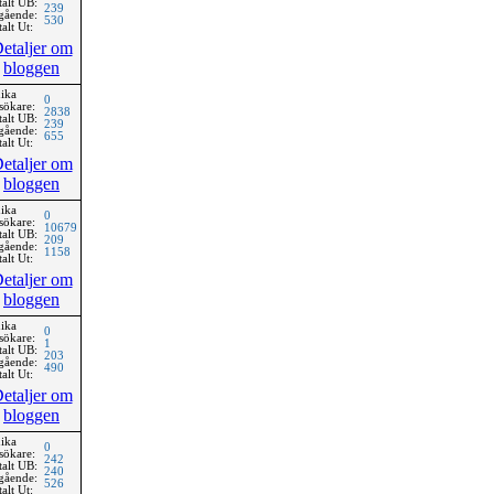
talt UB:
239
gående:
530
alt Ut:
etaljer om
bloggen
ika
0
sökare:
2838
talt UB:
239
gående:
655
alt Ut:
etaljer om
bloggen
ika
0
sökare:
10679
talt UB:
209
gående:
1158
alt Ut:
etaljer om
bloggen
ika
0
sökare:
1
talt UB:
203
gående:
490
alt Ut:
etaljer om
bloggen
ika
0
sökare:
242
talt UB:
240
gående:
526
alt Ut: