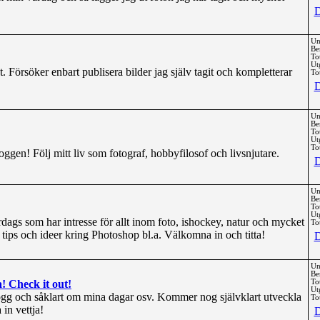
D
Un
Be
To
Ut
. Försöker enbart publisera bilder jag själv tagit och kompletterar
Tot
D
Un
Be
To
Ut
Tot
gen! Följ mitt liv som fotograf, hobbyfilosof och livsnjutare.
D
Un
Be
To
Ut
ardags som har intresse för allt inom foto, ishockey, natur och mycket
Tot
tips och ideer kring Photoshop bl.a. Välkomna in och titta!
D
Un
Be
! Check it out!
To
Ut
blogg och såklart om mina dagar osv. Kommer nog självklart utveckla
Tot
 in vettja!
D