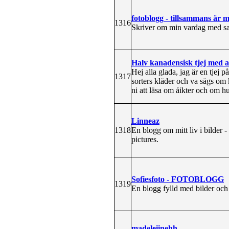
fotoblogg - tillsammans är
1316
Skriver om min vardag med sam
Halv kanadensisk tjej med al
Hej alla glada, jag är en tjej p
1317
sorters kläder och va sägs o
ni att läsa om åikter och om 
Linneaz
1318
En blogg om mitt liv i bilder 
pictures.
Sofiesfoto - FOTOBLOGG
1319
En blogg fylld med bilder och
madeleiinehh