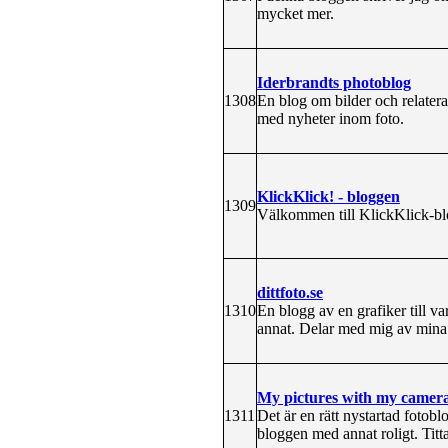
mycket mer.
Iderbrandts photoblog
1308
En blog om bilder och relaterat
med nyheter inom foto.
KlickKlick! - bloggen
1309
Välkommen till KlickKlick-blog
dittfoto.se
1310
En blogg av en grafiker till v
annat. Delar med mig av mina 
My pictures with my camera
1311
Det är en rätt nystartad foto
bloggen med annat roligt. Titta