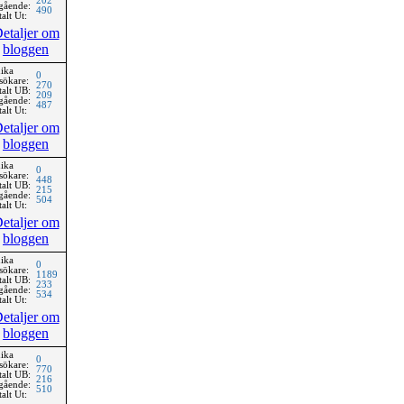
202
gående:
490
alt Ut:
etaljer om
bloggen
ika
0
sökare:
270
talt UB:
209
gående:
487
alt Ut:
etaljer om
bloggen
ika
0
sökare:
448
talt UB:
215
gående:
504
alt Ut:
etaljer om
bloggen
ika
0
sökare:
1189
talt UB:
233
gående:
534
alt Ut:
etaljer om
bloggen
ika
0
sökare:
770
talt UB:
216
gående:
510
alt Ut: