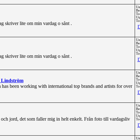
Un
Be
To
Ut
Tot
ag skriver lite om min vardag o sånt .
D
Un
Be
To
Ut
Tot
ag skriver lite om min vardag o sånt .
D
Un
Be
s Lindström
To
Ut
has been working with international top brands and artists for over
Tot
D
Un
Be
To
Ut
ch jord, det som faller mig in helt enkelt. Från foto till vardagsliv
Tot
D
Un