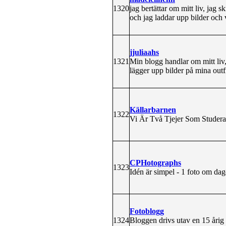
1320
jag bertättar om mitt liv, jag
och jag laddar upp bilder och 
jjuliaahs
1321
Min blogg handlar om mitt liv
lägger upp bilder på mina outfi
Källarbarnen
1322
Vi Är Två Tjejer Som Studer
CPHotographs
1323
Idén är simpel - 1 foto om dag
Fotoblogg
1324
Bloggen drivs utav en 15 årig 