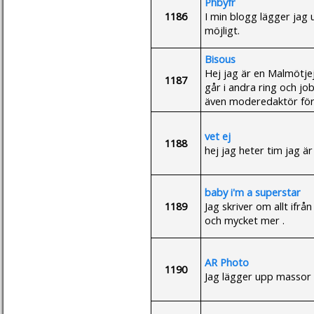
Phbyfr
1186
I min blogg lägger jag
möjligt.
Bisous
Hej jag är en Malmötje
1187
går i andra ring och jo
även moderedaktör för
vet ej
1188
hej jag heter tim jag ä
baby i'm a superstar
1189
Jag skriver om allt ifrå
och mycket mer .
AR Photo
1190
Jag lägger upp massor a