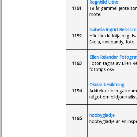
Ragnhild Utne
1191
18 år gammel jente som
mote.
Isabella Ingrid Belliss
1192
Här får du följa mig, Is
Skola, innebandy, foto,
Ellen Relander Fotogra
1193
Foton tagna av Ellen Re
fototips osv
Okulär besiktning
1194
Arkitektur och gaturum
något om bildjournalisti
hobbygladje
1195
hobbygladje är en inspe