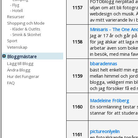
FOTOblogg nerplitad a
- Flyg
1157
viljan om att bli fotogr
- Hotell
webdesign och musik. Ä
Resurser
av mitt varierande liv i b
Shopping och Mode
Minisaris - The One An
- Kläder & Outfits
- Smink & Skönhet
Jag är 17 år och går på
Sport
1158
för jag älskar att laga 
Vetenskap
arbetar även som boke
in besök, med mina favo
Bloggmästare
bbaradennas
Lägg till Blogg
bäst helt enkelt! min e
Ändra Blogg
1159
mellan himmel och jord.
Hur det Fungerar
blogga, vekligen! min b
FAQ
och jag försöker få ed m
Madeleine Fröberg
1160
En sörmlänning testar s
stannar för att studera
pictureonlyelin
1161
en fotoälskande tonåri