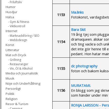
- Friluftsliv
Humor
Ma.links
Husdjur
1153
Fotokonst, vardagsbetr
Hälsa
- Gym & Fitness
- Viktkontroll
Bara Skit
Internet
19 årig tjej som pluggar
- Marknadsföring / SEO
dramaqueen. älskar som
- Webbdesign
1154
och ting vackra och uni
Konst
det inte gör henne till 
Litteratur
pedant. Hon hatar mai
Mat och Dryck
- Grillning
- Restauranger
dc photography
1155
- Vin, Öl & Alkohol
foton och bakom kuliss
Media och Journalistik
Musik
Nöje och Underhållning
MURATAMI.
Personligt
1156
En blogg som jag skriv
Politik
som händer under min 
Religion
Resor & Turism
RONJA LARSSON - Pers
- Camping