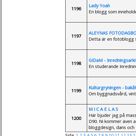
Lady Yoah
1196
En blogg som inneholde
ALEYNAS FOTODAGB
1197
Detta är en fotoblogg s
GIDaM - Inredningsarki
1198
En studerande Inrednin
Kulturgryningen - bakåt
1199
Om byggnadsvård, vinta
M I C A E L A S
Här bjuder jag på mass
1200
D90. Ni kommer även at
bloggdesign, dans och 
Sida:
1
2
3
4
5
6
7
8
9
10
11
12
13
1