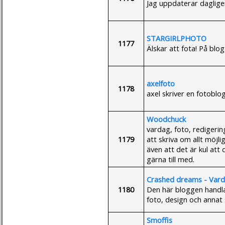
Jag uppdaterar dagligen
STARGIRLPHOTO
1177
Älskar att fota! På bl
axelfoto
1178
axel skriver en fotoblo
Woodchuck
vardag, foto, redigering
1179
att skriva om allt möjli
även att det är kul att
gärna till med.
Crashed dreams - Vard
1180
Den här bloggen handlar
foto, design och annat
Smoffis