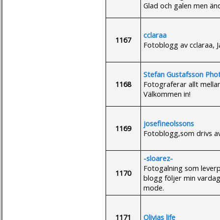
Glad och galen men ändå
cclaraa
1167
Fotoblogg av cclaraa, 
Stefan Gustafsson Pho
1168
Fotograferar allt mella
Välkommen in!
josefineolssons
1169
Fotoblogg,som drivs av 
-sloarez-
Fotogalning som leverp
1170
blogg följer min varda
mode.
1171
Olivias life