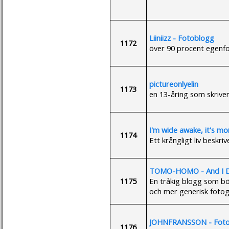
Liiniizz - Fotoblogg
1172
över 90 procent egenfo
pictureonlyelin
1173
en 13-åring som skriver
I'm wide awake, it's mo
1174
Ett krångligt liv beskri
TOMO-HOMO - And I Don
1175
En tråkig blogg som bö
och mer generisk fotogra
JOHNFRANSSON - Foto
1176