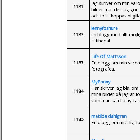
Jag skriver om min vard
1181
bilder från det jag gör.
och fota! hoppas ni gill
lennyfoshure
1182
en blogg med allt möjlig
alltihopa!
Life Of Mattsson
1183
En blogg om min vardag
fotografea.
MyPonny
Här skriver jag bla. om
1184
mina bilder då jag är 
som man kan ha nytta a
matilda dahlgren
1185
En blogg om mitt liv, f