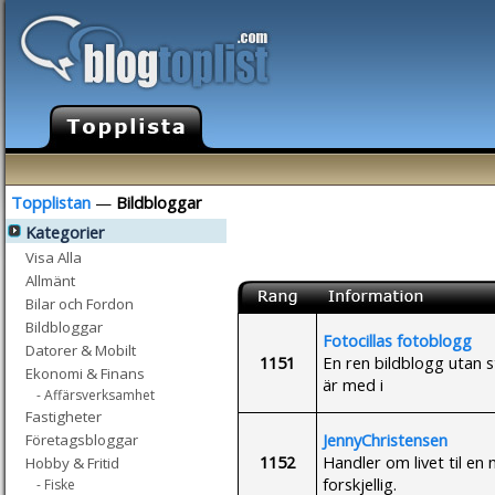
Topplistan
—
Bildbloggar
Kategorier
Visa Alla
Allmänt
Bilar och Fordon
Bildbloggar
Fotocillas fotoblogg
Datorer & Mobilt
1151
En ren bildblogg utan 
Ekonomi & Finans
är med i
- Affärsverksamhet
Fastigheter
JennyChristensen
Företagsbloggar
1152
Handler om livet til en
Hobby & Fritid
forskjellig.
- Fiske