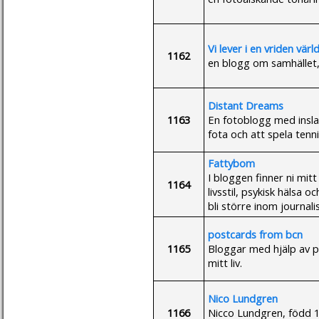
Vi lever i en vriden värl
1162
en blogg om samhället, 
Distant Dreams
1163
En fotoblogg med inslag
fota och att spela tenni
Fattybom
I bloggen finner ni mitt
1164
livsstil, psykisk hälsa 
bli större inom journali
postcards from bcn
1165
Bloggar med hjälp av 
mitt liv.
Nico Lundgren
1166
Nicco Lundgren, född 19