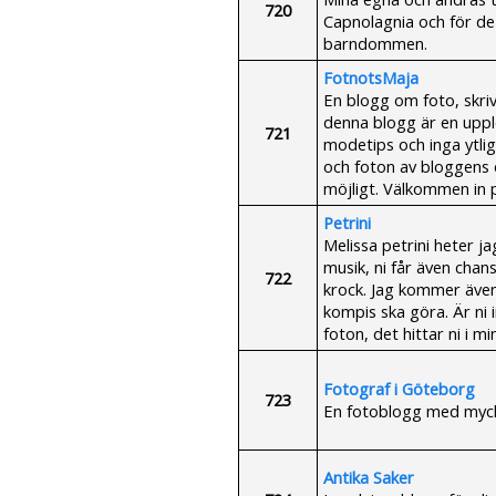
720
Capnolagnia och för de 
barndommen.
FotnotsMaja
En blogg om foto, skri
denna blogg är en upple
721
modetips och inga ytlig
och foton av bloggens e
möjligt. Välkommen in p
Petrini
Melissa petrini heter ja
musik, ni får även chan
722
krock. Jag kommer även
kompis ska göra. Är ni 
foton, det hittar ni i mi
Fotograf i Göteborg
723
En fotoblogg med mycke
Antika Saker