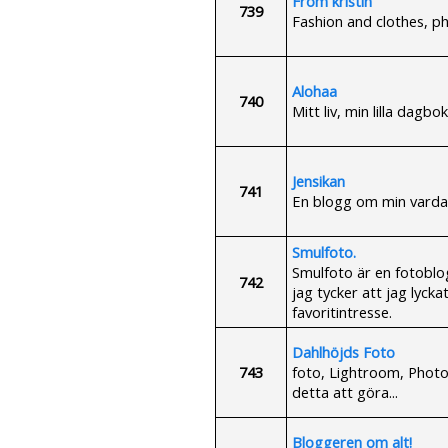
From kristin
739
Fashion and clothes, pho
Alohaa
740
Mitt liv, min lilla dagbok
Jensikan
741
En blogg om min varda
Smulfoto.
Smulfoto är en fotoblo
742
jag tycker att jag lyck
favoritintresse.
Dahlhöjds Foto
743
foto, Lightroom, Photo
detta att göra...
Bloggeren om alt!