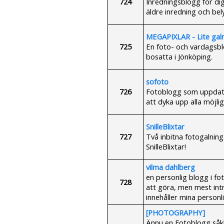
724
Inredningsblogg för dig
äldre inredning och bely
MEGAPIXLAR - Lite galna
725
En foto- och vardagsbl
bosatta i Jönköping.
sofoto
726
Fotoblogg som uppdate
att dyka upp alla möjli
SnilleBlixtar
727
Två inbitna fotogalning
SnilleBlixtar!
vilma dahlberg
en personlig blogg i fot
728
att göra, men mest int
innehåller mina personl
[PHOTOGRAPHY]
Ännu en Fotoblogg såkl