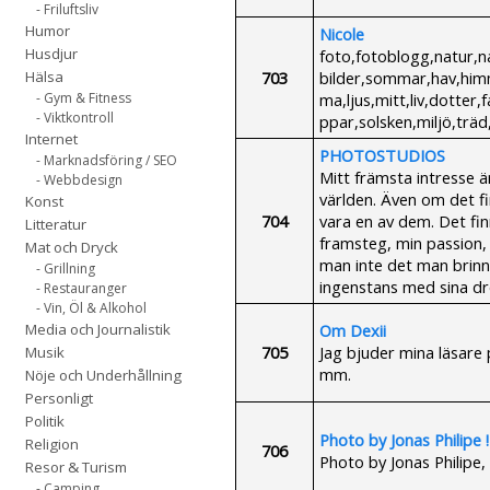
- Friluftsliv
Humor
Nicole
Husdjur
foto,fotoblogg,natur,na
703
bilder,sommar,hav,him
Hälsa
ma,ljus,mitt,liv,dotter
- Gym & Fitness
- Viktkontroll
ppar,solsken,miljö,trä
Internet
PHOTOSTUDIOS
- Marknadsföring / SEO
Mitt främsta intresse är
- Webbdesign
världen. Även om det fi
Konst
704
vara en av dem. Det fi
Litteratur
framsteg, min passion, m
Mat och Dryck
man inte det man brin
- Grillning
ingenstans med sina d
- Restauranger
- Vin, Öl & Alkohol
Om Dexii
Media och Journalistik
705
Jag bjuder mina läsare 
Musik
mm.
Nöje och Underhållning
Personligt
Politik
Photo by Jonas Philipe !
Religion
706
Photo by Jonas Philipe,
Resor & Turism
- Camping