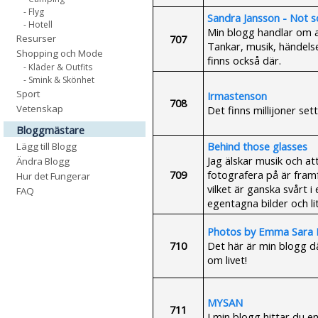
- Flyg
Sandra Jansson - Not s
- Hotell
Min blogg handlar om al
707
Resurser
Tankar, musik, händelse
Shopping och Mode
finns också där.
- Kläder & Outfits
- Smink & Skönhet
Sport
Irmastenson
708
Vetenskap
Det finns millijoner sett 
Bloggmästare
Behind those glasses
Lägg till Blogg
Jag älskar musik och att
Ändra Blogg
709
fotografera på är framf
Hur det Fungerar
vilket är ganska svårt i
FAQ
egentagna bilder och li
Photos by Emma Sara 
710
Det här är min blogg dä
om livet!
MYSAN
711
I min blogg hittar du en