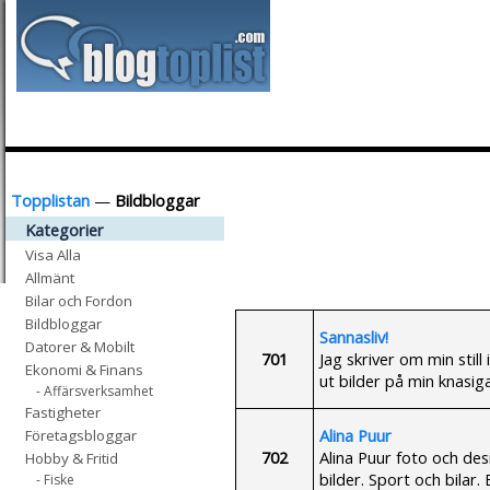
Topplistan
—
Bildbloggar
Kategorier
Visa Alla
Allmänt
Bilar och Fordon
Bildbloggar
Sannasliv!
Datorer & Mobilt
701
Jag skriver om min stil
Ekonomi & Finans
ut bilder på min knasig
- Affärsverksamhet
Fastigheter
Alina Puur
Företagsbloggar
702
Alina Puur foto och des
Hobby & Fritid
bilder. Sport och bilar.
- Fiske