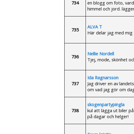
734
en blogg om foto, varda
himmel och jord. lägger
ALVA T
735
Här delar jag med mig a
Nellie Nordell
736
Tjej, mode, skönhet och fot
Ida Ragnarsson
737
Jag driver en av landet
om vad jag gör om daga
skogenpartypingla
738
kul att lägga ut biler p
på dagar och helger!