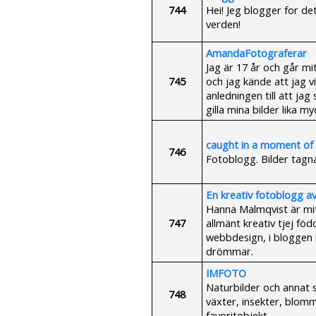
744
Hei! Jeg blogger for det
verden!
AmandaFotograferar
Jag är 17 år och går mi
745
och jag kände att jag v
anledningen till att ja
gilla mina bilder lika m
caught in a moment of 
746
Fotoblogg. Bilder tagn
En kreativ fotoblogg a
Hanna Malmqvist är mit
747
allmänt kreativ tjej föd
webbdesign, i bloggen 
drömmar.
IMFOTO
Naturbilder och annat 
748
växter, insekter, blomm
favoritobjekt.