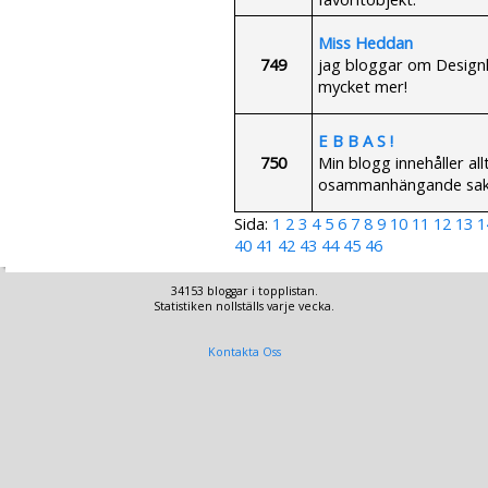
Miss Heddan
749
jag bloggar om Designhj
mycket mer!
E B B A S !
750
Min blogg innehåller al
osammanhängande sak
Sida:
1
2
3
4
5
6
7
8
9
10
11
12
13
1
40
41
42
43
44
45
46
34153 bloggar i topplistan.
Statistiken nollställs varje vecka.
Kontakta Oss