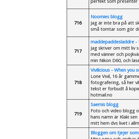
perfekt som presenter t
Noomies blogg
716
Jag är inte bra på att s
små tomtar som gör de
maddepaddesladdre - to
Jag skriver om mitt liv
717
med vänner och pojkvän.
min Nikon D60, och läse
Vivilicious - When you se
Lone Vivil, 16 år gamme
718
fotografering, så her vi
tekst er forbudt å kopie
hotmail.no
Saemis blogg
Foto och video blogg om
719
hans namn är Klaki se
mitt hem dvs livet i all
Bloggen om tjejer som
Mina egna och andras t