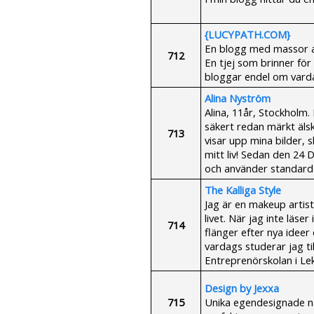
{LUCYPATH.COM}
En blogg med massor av 
712
En tjej som brinner fö
bloggar endel om varda
Alina Nyström
Alina, 11år, Stockholm.
säkert redan märkt älsk
713
visar upp mina bilder, 
mitt liv! Sedan den 24
och använder standardo
The Kalliga Style
Jag är en makeup artis
livet. När jag inte läs
714
flänger efter nya ideer o
vardags studerar jag t
Entreprenörskolan i Le
Design by Jexxa
715
Unika egendesignade na