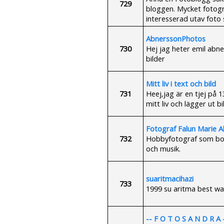
729
bloggen. Mycket fotogr
interesserad utav foto 
AbnerssonPhotos
730
Hej jag heter emil abn
bilder
Mitt liv i text och bild
731
Heej,jag är en tjej på 
mitt liv och lägger ut bi
Fotograf Falun Marie A
732
Hobbyfotograf som bor i
och musik.
suaritmacihazi
733
1999 su aritma best wat
-- F O T O S A N D R A 