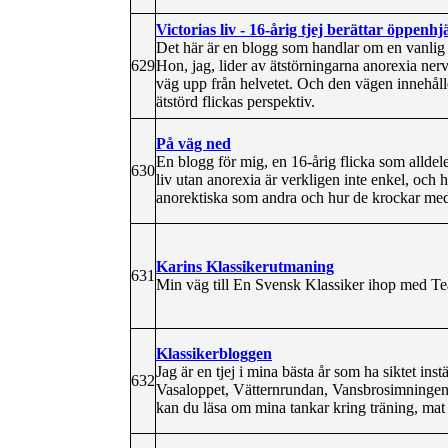
Victorias liv - 16-årig tjej berättar öppenhj
Det här är en blogg som handlar om en vanlig 
629
Hon, jag, lider av ätstörningarna anorexia nerv
väg upp från helvetet. Och den vägen innehålle
ätstörd flickas perspektiv.
På väg ned
En blogg för mig, en 16-årig flicka som alldele
630
liv utan anorexia är verkligen inte enkel, och h
anorektiska som andra och hur de krockar med 
Karins Klassikerutmaning
631
Min väg till En Svensk Klassiker ihop med Te
Klassikerbloggen
Jag är en tjej i mina bästa år som ha siktet ins
632
Vasaloppet, Vätternrundan, Vansbrosimningen 
kan du läsa om mina tankar kring träning, mat 