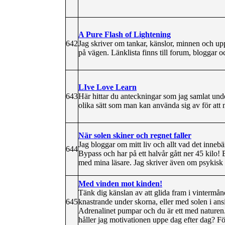
A Pure Flash of Lightening
642
Jag skriver om tankar, känslor, minnen och up
på vägen. Länklista finns till forum, bloggar o
LIve Love Learn
643
Här hittar du anteckningar som jag samlat un
olika sätt som man kan använda sig av för att 
När solen skiner och regnet faller
Jag bloggar om mitt liv och allt vad det inneb
644
Bypass och har på ett halvår gått ner 45 kilo! B
med mina läsare. Jag skriver även om psykis
Med vinden mot kinden!
Tänk dig känslan av att glida fram i vintermån
645
knastrande under skorna, eller med solen i an
Adrenalinet pumpar och du är ett med naturen.
håller jag motivationen uppe dag efter dag? F