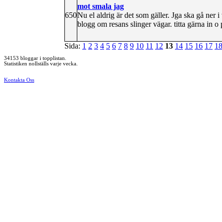
mot smala jag
650
Nu el aldrig är det som gäller. Jga ska gå ner i
blogg om resans slinger vägar. titta gärna in 
Sida:
1
2
3
4
5
6
7
8
9
10
11
12
13
14
15
16
17
1
34153 bloggar i topplistan.
Statistiken nollställs varje vecka.
Kontakta Oss