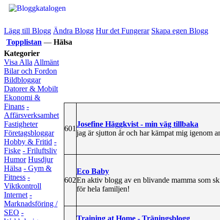
Lägg till Blogg
Ändra Blogg
Hur det Fungerar
Skapa egen Blogg
Topplistan
—
Hälsa
Kategorier
Visa Alla
Allmänt
Bilar och Fordon
Bildbloggar
Datorer & Mobilt
Ekonomi &
Finans
-
Affärsverksamhet
Josefine Häggkvist - min väg tillbaka
Fastigheter
601
jag är sjutton år och har kämpat mig igenom a
Företagsbloggar
Hobby & Fritid
-
Fiske
- Friluftsliv
Humor
Husdjur
Hälsa
- Gym &
Eco Baby
Fitness
-
602
En aktiv blogg av en blivande mamma som skri
Viktkontroll
för hela familjen!
Internet
-
Marknadsföring /
SEO
-
Training at Home - Träningsblogg