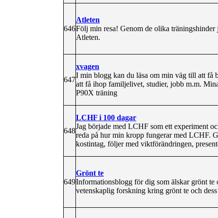
Atleten
646
Följ min resa! Genom de olika träningshinder j
Atleten.
xvagen
I min blogg kan du läsa om min väg till att få 
647
att få ihop familjelivet, studier, jobb m.m. Mi
P90X träning
LCHF i 100 dagar
Jag började med LCHF som ett experiment och be
648
reda på hur min kropp fungerar med LCHF. Ger
kostintag, följer med viktförändringen, prese
Grönt te
649
Informationsblogg för dig som älskar grönt te
vetenskaplig forskning kring grönt te och dess 