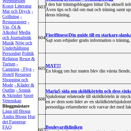
Webbdesign
I den här träningsbloggen hittar Du aktuell 
Konst
Litteratur
603
Även tips och råd om mat och träning samt up
Mat och Dryck
-
deras träning.
Grillning
-
Restauranger
-
Vin, Öl &
Alkohol
Media
Fiorifitness|Din guide till en starkare,slank
604
och Journalistik
Sajt som erbjuder gratis information o träning,
Musik
Nöje och
Underhållning
Personligt
Politik
Religion
Resor &
Turism
-
MAT!!!
605
Camping
- Flyg
-
En blogg om hur maten blev din värsta fiende.
Hotell
Resurser
Shopping och
Mode
- Kläder &
Outfits
- Smink
MariaS sida om sköldkörteln och dess sju
& Skönhet
Sport
Sjukdomar relaterade till sköldkörteln är myc
606
Vetenskap
en av dem som lider av en sköldkörtelsjukdom
Bloggmästare
personliga erfarenheter och varvar det med f
Lägg till Blogg
Ändra Blogg
Hur
det Fungerar
Boulevardkliniken
FAQ
607