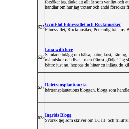
försöker jag tänka att allt är som vanligt och a
handlar om hur jag trotsar och ändå försöker fir
GymElof Fitnessatlet och Rockmusiker
625
Fitnessatlet, Rockmusiker, Personlig tränare.
Lina with love
Samlade inlägg om hälsa, natur, kost, träning, 
626
människor och livet.. men främst glädje! Jag sk
bättre just nu, hoppas du hittar ett inlägg du gil
Hairtransplanttourist
627
hårtransplantations bloggen. blogg som handla
Ingrids Blogg
628
Svorsk tjej som skriver om LCHF och friluftsl