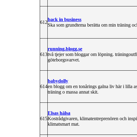
back in business
612
Ska som grundtema berätta om min träning oc
running.blogg.se
613
två tjejer som bloggar om löpning. träningoutfit
göteborgsvarvet.
babydolly
614
en blogg om en tonårings galna liv här i lilla 
träning o massa annat skit.
Elsas hälsa
615
Kostrådgivaren, klimatentreprenören och inspi
klimatsmart mat.