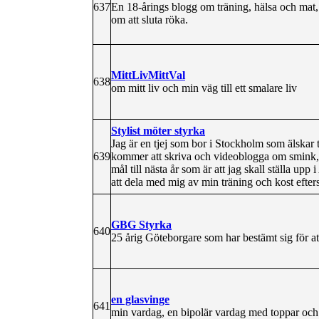
637
En 18-årings blogg om träning, hälsa och mat, 
om att sluta röka.
MittLivMittVal
638
om mitt liv och min väg till ett smalare liv
Stylist möter styrka
Jag är en tjej som bor i Stockholm som älskar tr
639
kommer att skriva och videoblogga om smink, hå
mål till nästa år som är att jag skall ställa up
att dela med mig av min träning och kost efters
GBG Styrka
640
25 årig Göteborgare som har bestämt sig för a
en glasvinge
641
min vardag, en bipolär vardag med toppar och d