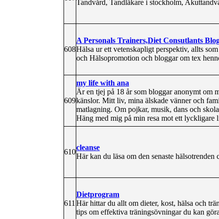
Tandvård, Tandläkare i stockholm, Akuttandv
A Personals Trainers,Diet Consutlants Blo
608
Hälsa ur ett vetenskapligt perspektiv, allts som
och Hälsopromotion och bloggar om tex hennes
my life with ana
Är en tjej på 18 år som bloggar anonymt om m
609
känslor. Mitt liv, mina älskade vänner och fami
matlagning. Om pojkar, musik, dans och skola.
Häng med mig på min resa mot ett lyckligare l
cleanse
610
Här kan du läsa om den senaste hälsotrenden c
Dietprogram
611
Här hittar du allt om dieter, kost, hälsa och t
tips om effektiva träningsövningar du kan gö