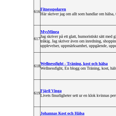
Fitnesspolaren
616
Här skriver jag om allt som handlar om hälsa, trä
MysMinea
Jag skriver på ett glatt, humoristiskt sätt med 
617
tråkig. Jag skriver även om inredning, shoppi
upplevelser, uppmärksamhet, uppgående, uppdra
Wellnessfight - Träning, kost och hälsa
618
Wellnessfight, En blogg om Träning, kost, häl
Fjäril Vinga
619
Livets finurligheter sett ur en klok kvinnas per
Johannas Kost och Hälsa