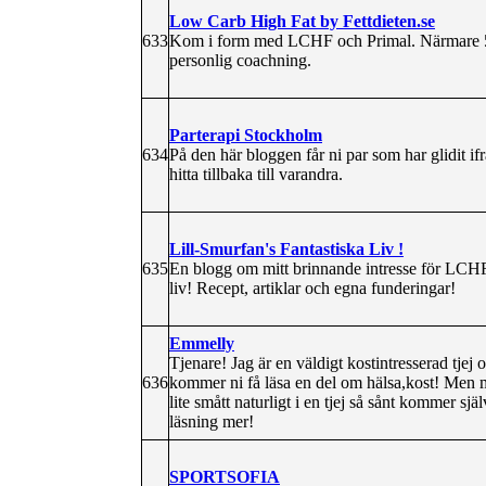
Low Carb High Fat by Fettdieten.se
633
Kom i form med LCHF och Primal. Närmare 50
personlig coachning.
Parterapi Stockholm
634
På den här bloggen får ni par som har glidit if
hitta tillbaka till varandra.
Lill-Smurfan's Fantastiska Liv !
635
En blogg om mitt brinnande intresse för LCHF,
liv! Recept, artiklar och egna funderingar!
Emmelly
Tjenare! Jag är en väldigt kostintresserad tjej 
636
kommer ni få läsa en del om hälsa,kost! Men m
lite smått naturligt i en tjej så sånt kommer s
läsning mer!
SPORTSOFIA