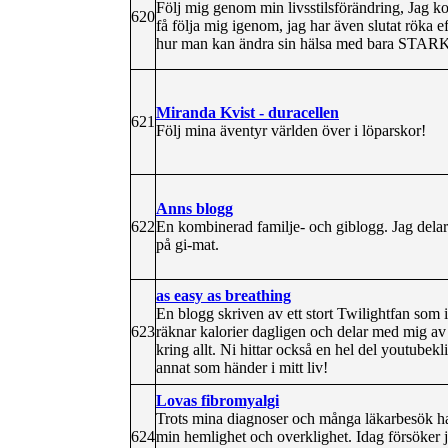
Följ mig genom min livsstilsförändring, Jag k
620
få följa mig igenom, jag har även slutat röka e
hur man kan ändra sin hälsa med bara STARK 
Miranda Kvist - duracellen
621
Följ mina äventyr världen över i löparskor!
Anns blogg
622
En kombinerad familje- och giblogg. Jag delar 
på gi-mat.
as easy as breathing
En blogg skriven av ett stort Twilightfan som i
623
räknar kalorier dagligen och delar med mig av
kring allt. Ni hittar också en hel del youtubekli
annat som händer i mitt liv!
Lovas fibromyalgi
Trots mina diagnoser och många läkarbesök har 
624
min hemlighet och overklighet. Idag försöker j