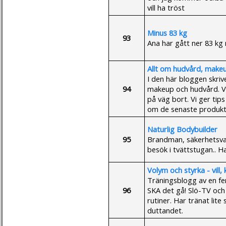
vill ha tröst
Minus 83 kg
93
Ana har gått ner 83 kg 
Allt om hudvård, make
I den här bloggen skriv
94
makeup och hudvård. V
på väg bort. Vi ger tip
om de senaste produkt
Naturlig Bodybuilder
95
Brandman, säkerhetsvak
besök i tvättstugan.. H
Volym och styrka - vill,
Träningsblogg av en f
96
SKA det gå! Slö-TV och 
rutiner. Har tränat lit
duttandet.