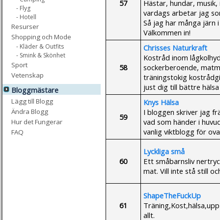
57
Hästar, hundar, musik, i
- Flyg
vardags arbetar jag som
- Hotell
Så jag har många järn i 
Resurser
Välkommen in!
Shopping och Mode
- Kläder & Outfits
Chrisses Naturkraft
- Smink & Skönhet
Kostråd inom lågkolhydra
Sport
58
sockerberoende, matmis
Vetenskap
träningstokig kostrådgi
just dig till bättre hälsa
Bloggmästare
Lägg till Blogg
Knys Hälsa
I bloggen skriver jag 
Ändra Blogg
59
vad som händer i huvudet
Hur det Fungerar
vanlig viktblogg för ova
FAQ
Lyckliga små
60
Ett småbarnsliv nertryck
mat. Vill inte stå still
ShapeTheFuckUp
61
Träning,Kost,hälsa,upp i 
allt.