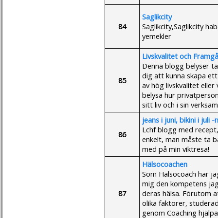
Saglikcity
84
Saglikcity,Saglikcity habe
yemekler
Livskvalitet och Framgån
Denna blogg belyser ta
dig att kunna skapa ett
85
av hög livskvalitet eller
belysa hur privatperso
sitt liv och i sin verksa
jeans i juni, bikini i juli 
Lchf blogg med recept, b
86
enkelt, man måste ta 
med på min viktresa!
Hälsocoachen
Som Hälsocoach har jag
mig den kompetens jag
87
deras hälsa. Förutom a
olika faktorer, studer
genom Coaching hjälpa 