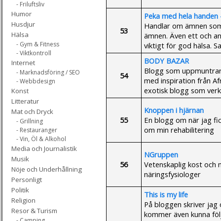
- Friluftsliv
Humor
Peka med hela handen -
Husdjur
Handlar om ämnen som 
53
Hälsa
ämnen. Även ett och an
- Gym & Fitness
viktigt för god hälsa.
- Viktkontroll
BODY BAZAR
Internet
Blogg som uppmuntrar til
- Marknadsföring / SEO
54
med inspiration från Af
- Webbdesign
exotisk blogg som verk
Konst
Litteratur
Knoppen i hjärnan
Mat och Dryck
55
En blogg om när jag fi
- Grillning
om min rehabilitering
- Restauranger
- Vin, Öl & Alkohol
Media och Journalistik
NGruppen
Musik
56
Vetenskaplig kost och 
Nöje och Underhållning
näringsfysiologer
Personligt
Politik
This is my life
Religion
På bloggen skriver jag o
Resor & Turism
kommer även kunna följ
- Camping