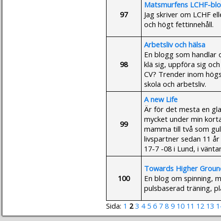
Matsmurfens LCHF-bl
97
Jag skriver om LCHF el
och högt fettinnehåll.
Arbetsliv och hälsa
En blogg som handlar om
98
klä sig, uppföra sig oc
CV? Trender inom högsk
skola och arbetsliv.
A new Life
Är för det mesta en gla
mycket under min korta
99
mamma till två som gul
livspartner sedan 11 år
17-7 -08 i Lund, i vänta
Towards Higher Groun
100
En blog om spinning, mu
pulsbaserad träning, pl
Sida:
1
2
3
4
5
6
7
8
9
10
11
12
13
1