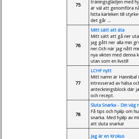
träningsglädjen med hjä
75
är väl att genomföra nå
hitta kärleken till styr
det går ....
Mitt sätt att äta
Mitt sätt att gå ner ut
jag gått ner alla min gr
76
ner.Och när jag nått mi
nya vikten med denna ko
utan som en livstil!
LCHF nytt
Mitt namn är Hannibal M
77
intresserad av hälsa o
anteckningsblock där j
och recept.
Sluta Snarka - Din väg 
Få tips och hjälp om hu
78
snarka. Med hjälp av mi
att sluta snarka!
Jag är en Krokus