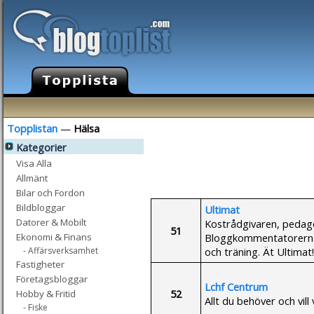
Topplistan
—
Hälsa
Kategorier
Visa Alla
Allmänt
Bilar och Fordon
Bildbloggar
Ultimat
Datorer & Mobilt
Kostrådgivaren, pedag
51
Bloggkommentatorerna 
Ekonomi & Finans
och träning. Ät Ultimat!
- Affärsverksamhet
Fastigheter
Företagsbloggar
Lchf Centrum
52
Hobby & Fritid
Allt du behöver och vil
- Fiske