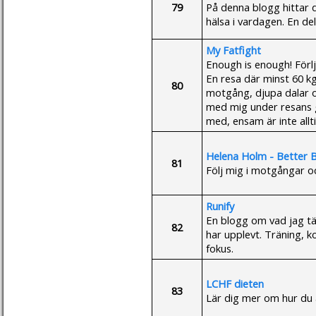
79
På denna blogg hittar d
hälsa i vardagen. En de
My Fatfight
Enough is enough! Förlj 
En resa där minst 60 k
80
motgång, djupa dalar o
med mig under resans g
med, ensam är inte allti
Helena Holm - Better 
81
Följ mig i motgångar 
Runify
En blogg om vad jag tän
82
har upplevt. Träning, k
fokus.
LCHF dieten
83
Lär dig mer om hur du 