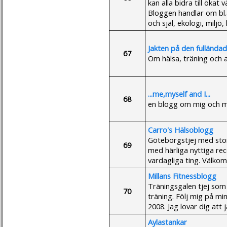
kan alla bidra till ökat
Bloggen handlar om bl.
och själ, ekologi, miljö
Jakten på den fulländad
67
Om hälsa, träning och a
...me,myself and I...
68
en blogg om mig och mi
Carro's Hälsoblogg
Göteborgstjej med stor
69
med härliga nyttiga re
vardagliga ting. Välkom
Millans Fitnessblogg
Träningsgalen tjej som 
70
träning. Följ mig på mi
2008. Jag lovar dig att
Aylastankar