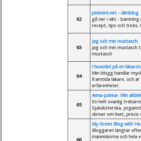
piximint.net - slimblog
62
gå ner i vikt - bantning
recept, tips och tricks, 
Jag och min mustasch
63
Jag och min mustasch ti
mustasch
i huvudet på en läkars
Min blogg handlar myck
64
framtida läkare, och är
erfarenheter.
Anna-panna- Min alldel
En helt ovanlig trebarn
65
Sjuksköterska, yogains
skriver om livet, prec
My Green Blog with He
Bloggaren längtar efter 
människorna och hela v
66