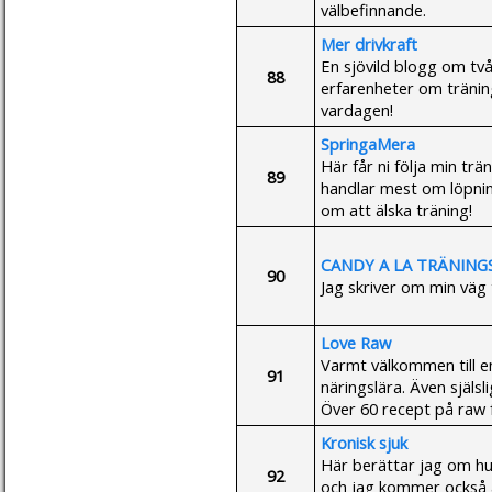
välbefinnande.
Mer drivkraft
En sjövild blogg om tv
88
erfarenheter om träning
vardagen!
SpringaMera
Här får ni följa min tr
89
handlar mest om löpnin
om att älska träning!
CANDY A LA TRÄNING
90
Jag skriver om min väg 
Love Raw
Varmt välkommen till e
91
näringslära. Även själsl
Över 60 recept på raw 
Kronisk sjuk
Här berättar jag om hur
92
och jag kommer också a