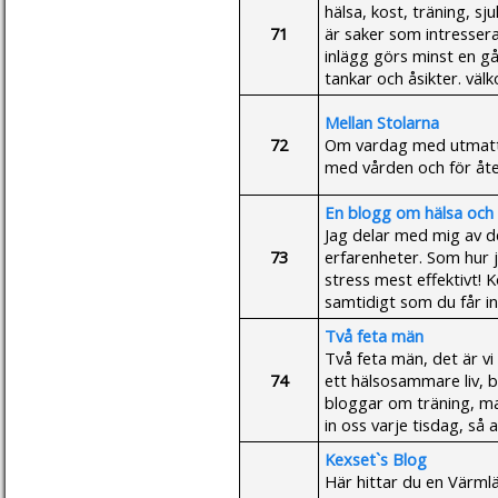
hälsa, kost, träning, 
71
är saker som intresser
inlägg görs minst en g
tankar och åsikter. väl
Mellan Stolarna
72
Om vardag med utmatt
med vården och för åt
En blogg om hälsa och 
Jag delar med mig av d
73
erfarenheter. Som hur 
stress mest effektivt! K
samtidigt som du får ins
Två feta män
Två feta män, det är vi
74
ett hälsosammare liv, b
bloggar om träning, mat
in oss varje tisdag, så 
Kexset`s Blog
Här hittar du en Värmlän