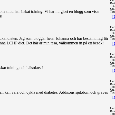
Uni
Bes
Tota
Utg
som alltid har älskat träning. Vi har nu gjort en blogg som visar
Tota
n!
D
Uni
Bes
Tota
Utg
kandieten. Jag som bloggar heter Johanna och har bestämt mig för
Tota
enna LCHP diet. Det här är min resa, välkommen in på ett besök!
D
Uni
Bes
Tota
Utg
Tota
skar träning och hälsokost!
D
Uni
Bes
Tota
Utg
man kan vara och cykla med diabetes, Addisons sjukdom och graves
Tota
D
Uni
Bes
Tota