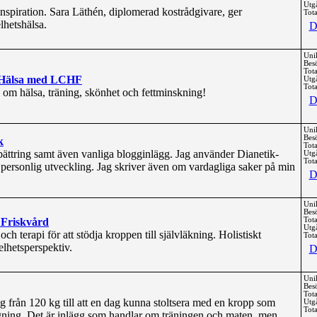
Utg
nspiration. Sara Läthén, diplomerad kostrådgivare, ger
Tota
elhetshälsa.
D
Uni
Bes
Tota
h Hälsa med LCHF
Utg
Tota
om hälsa, träning, skönhet och fettminskning!
D
Uni
Bes
k
Tota
bättring samt även vanliga blogginlägg. Jag använder Dianetik-
Utg
Tota
ll personlig utveckling. Jag skriver även om vardagliga saker på min
D
Uni
Bes
 Friskvård
Tota
Utg
h terapi för att stödja kroppen till självläkning. Holistiskt
Tota
elhetsperspektiv.
D
Uni
Bes
Tota
 från 120 kg till att en dag kunna stoltsera med en kropp som
Utg
Tota
gning. Det är inlägg som handlar om träningen och maten, men