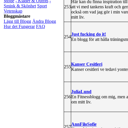
Mode
- Kläder & Outfits
-
Här kan du finna inspiration til
Smink & Skönhet
Sport
253
att vi med tankens kraft och ge
Vetenskap
också om vad jag gör i min vard
Bloggmästare
mitt liv.
Lägg till Blogg
Ändra Blogg
Hur det Fungerar
FAQ
Just fucking do it!
254
En blogg för att hålla tränings
Kanser Cesitleri
255
Kanser cesitleri ve tedavi yont
JuliaLund
256
En Fitnessblogg om mig, men al
om mitt liv.
AnnFiloSofie
257