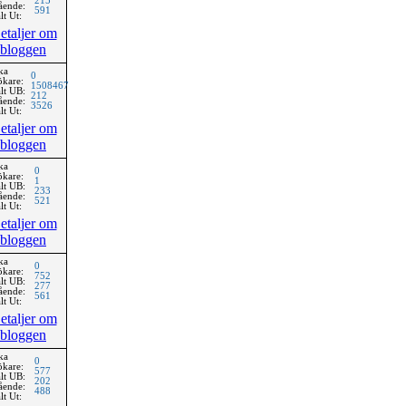
215
ående:
591
lt Ut:
etaljer om
bloggen
ka
0
ökare:
1508467
lt UB:
212
ående:
3526
lt Ut:
etaljer om
bloggen
ka
0
ökare:
1
lt UB:
233
ående:
521
lt Ut:
etaljer om
bloggen
ka
0
ökare:
752
lt UB:
277
ående:
561
lt Ut:
etaljer om
bloggen
ka
0
ökare:
577
lt UB:
202
ående:
488
lt Ut: