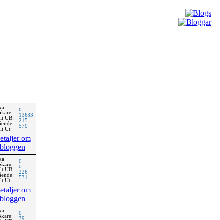
ka
0
ökare:
13683
lt UB:
215
ående:
570
lt Ut:
etaljer om
bloggen
ka
0
ökare:
0
lt UB:
226
ående:
531
lt Ut:
etaljer om
bloggen
ka
0
ökare:
39