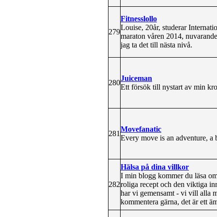
Fitnesslollo
Louise, 20år, studerar Interna
279
maraton våren 2014, nuvarande öv
jag ta det till nästa nivå.
Juiceman
280
Ett försök till nystart av min k
Movefanatic
281
Every move is an adventure, a b
Hälsa på dina villkor
I min blogg kommer du läsa om h
282
roliga recept och den viktiga in
har vi gemensamt - vi vill alla
kommentera gärna, det är ett äm