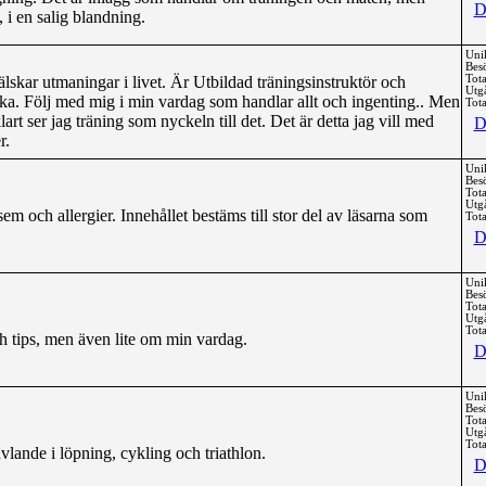
D
 i en salig blandning.
Uni
Bes
älskar utmaningar i livet. Är Utbildad träningsinstruktör och
Tota
Utg
rska. Följ med mig i min vardag som handlar allt och ingenting.. Men
Tota
klart ser jag träning som nyckeln till det. Det är detta jag vill med
D
r.
Uni
Bes
Tota
Utg
m och allergier. Innehållet bestäms till stor del av läsarna som
Tota
D
Uni
Bes
Tota
Utg
Tota
h tips, men även lite om min vardag.
D
Uni
Bes
Tota
Utg
Tota
lande i löpning, cykling och triathlon.
D