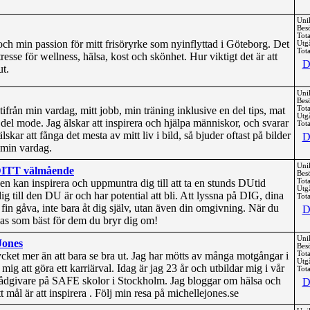
Uni
Bes
Tota
ch min passion för mitt frisöryrke som nyinflyttad i Göteborg. Det
Utg
Tota
resse för wellness, hälsa, kost och skönhet. Hur viktigt det är att
D
t.
Uni
Bes
ifrån min vardag, mitt jobb, min träning inklusive en del tips, mat
Tota
Utg
 del mode. Jag älskar att inspirera och hjälpa människor, och svarar
Tota
lskar att fånga det mesta av mitt liv i bild, så bjuder oftast på bilder
D
 min vardag.
Uni
 DITT välmående
Bes
n kan inspirera och uppmuntra dig till att ta en stunds DUtid
Tota
Utg
dig till den DU är och har potential att bli. Att lyssna på DIG, dina
Tota
fin gåva, inte bara åt dig själv, utan även din omgivning. När du
D
as som bäst för dem du bryr dig om!
Uni
Jones
Bes
cket mer än att bara se bra ut. Jag har mötts av många motgångar i
Tota
Utg
r mig att göra ett karriärval. Idag är jag 23 år och utbildar mig i vår
Tota
trådgivare på SAFE skolor i Stockholm. Jag bloggar om hälsa och
D
tt mål är att inspirera . Följ min resa på michellejones.se