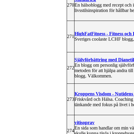
270
En hälsoblogg med recept och i
livsstilsinspiration för hållbar h
HighFatFitness - Fitness oc
271
Sveriges coolaste LCHF blogg, 
Självförbättring med Dianeti
En blogg om personlig självför
272
metoden för att hjälpa andra ti
blogg. Välkommen.
Kroppens Visdom - Nutidens
273
Friskvård och Hälsa. Coaching oc
tänkande med fokus på livet i h
vitisoprav
En sida som handlar om min väg
274
skulle kunna tävla i kroppsbyg