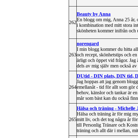
Beauty by Anna
En blogg om mig, Anna 25 år, o
262
i kombination med mitt stora int
skönheten kommer inifrån och u
norengard
I min blogg kommer du hitta allt
263
och recept, skönhetstips och en
ärligt och öppet vid frågor. Jag ä
dels av mig själv men också av
DUtid - DIN plats, DIN tid,
Jag hoppas att jag genom blogge
264
emellanåt - tid för allt som gör 
behov, känslor och tankar är en 
mår som bäst kan du också finn
Hälsa och träning - Michelle 
Hälsa och träning är för mig my
265
mitt liv, och det tog några år fö
till Personlig Tränare och Kos
träning och allt där i mellan, mi