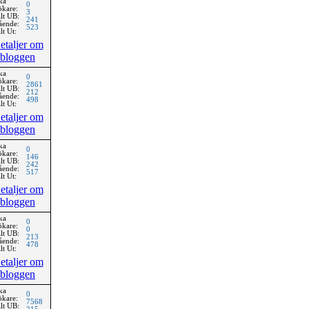
ka
0
ökare:
3
lt UB:
241
ående:
523
lt Ut:
etaljer om
bloggen
ka
0
ökare:
2861
lt UB:
212
ående:
498
lt Ut:
etaljer om
bloggen
ka
0
ökare:
146
lt UB:
242
ående:
517
lt Ut:
etaljer om
bloggen
ka
0
ökare:
0
lt UB:
213
ående:
478
lt Ut:
etaljer om
bloggen
ka
0
ökare:
7568
lt UB: