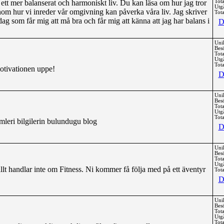
l ett mer balanserat och harmoniskt liv. Du kan läsa om hur jag tror
Tota
Utg
nom hur vi inreder vår omgivning kan påverka våra liv. Jag skriver
Tota
ag som får mig att må bra och får mig att känna att jag har balans i
D
Uni
Bes
Tota
Utg
Tota
motivationen uppe!
D
Uni
Bes
Tota
Utg
Tota
emleri bilgilerin bulundugu blog
D
Uni
Bes
Tota
Utg
lt handlar inte om Fitness. Ni kommer få följa med på ett äventyr
Tota
D
Uni
Bes
Tota
Utg
Tota