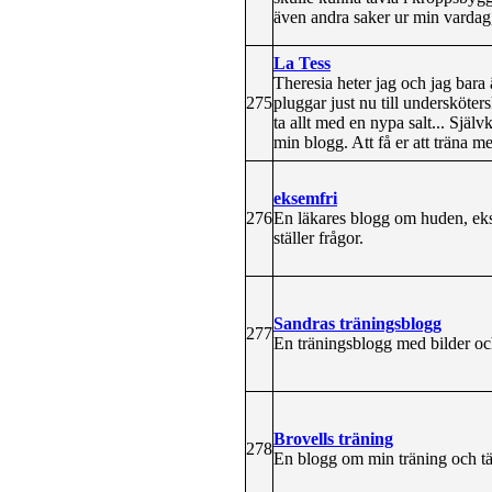
även andra saker ur min vardag,
La Tess
Theresia heter jag och jag bara 
275
pluggar just nu till undersköte
ta allt med en nypa salt... Själv
min blogg. Att få er att träna me
eksemfri
276
En läkares blogg om huden, ekse
ställer frågor.
Sandras träningsblogg
277
En träningsblogg med bilder oc
Brovells träning
278
En blogg om min träning och täv