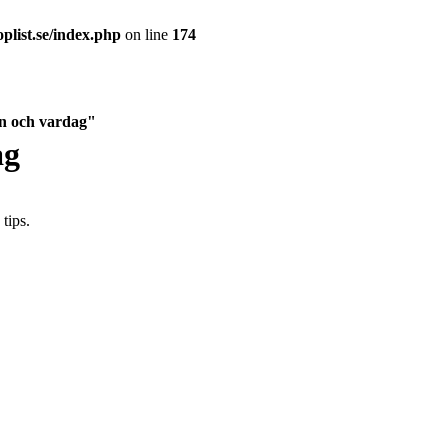
plist.se/index.php
on line
174
ign och vardag"
ag
tips.