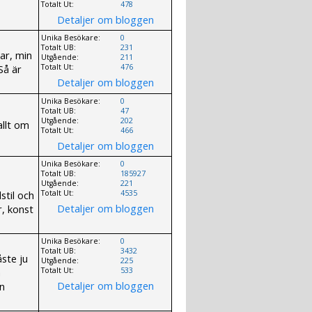
Totalt Ut:
478
Detaljer om bloggen
Unika Besökare:
0
Totalt UB:
231
sar, min
Utgående:
211
 Så är
Totalt Ut:
476
Detaljer om bloggen
Unika Besökare:
0
Totalt UB:
47
Utgående:
202
allt om
Totalt Ut:
466
Detaljer om bloggen
Unika Besökare:
0
Totalt UB:
185927
Utgående:
221
stil och
Totalt Ut:
4535
Detaljer om bloggen
r, konst
Unika Besökare:
0
Totalt UB:
3432
ste ju
Utgående:
225
a
Totalt Ut:
533
Detaljer om bloggen
en