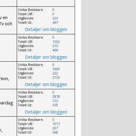
Unika Besökare:
0
Totalt UB:
0
v en
Utgående:
223
 Tv och
Totalt Ut:
467
Detaljer om bloggen
Unika Besökare:
0
Totalt UB:
1202
Utgående:
213
Totalt Ut:
466
Detaljer om bloggen
Unika Besökare:
0
Totalt UB:
5600
Utgående:
222
hion,
Totalt Ut:
2129
Detaljer om bloggen
Unika Besökare:
0
Totalt UB:
2878
Utgående:
213
 vardag
Totalt Ut:
470
Detaljer om bloggen
Unika Besökare:
0
Totalt UB:
1017
Utgående:
207
r,
Totalt Ut:
568