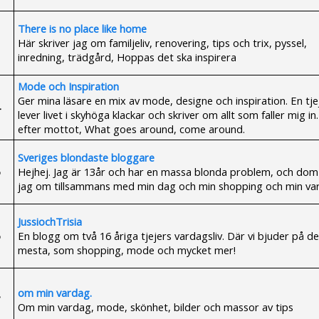
There is no place like home
Här skriver jag om familjeliv, renovering, tips och trix, pyssel,
inredning, trädgård, Hoppas det ska inspirera
Mode och Inspiration
Ger mina läsare en mix av mode, designe och inspiration. En tj
lever livet i skyhöga klackar och skriver om allt som faller mig in
efter mottot, What goes around, come around.
Sveriges blondaste bloggare
Hejhej. Jag är 13år och har en massa blonda problem, och dom 
jag om tillsammans med min dag och min shopping och min va
JussiochTrisia
En blogg om två 16 åriga tjejers vardagsliv. Där vi bjuder på de
mesta, som shopping, mode och mycket mer!
om min vardag.
Om min vardag, mode, skönhet, bilder och massor av tips