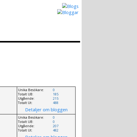
Hur det Fungerar
Skapa egen Blogg
Unika Besökare:
0
Totalt UB:
185
Utgående:
215
Totalt Ut:
488
Detaljer om bloggen
Unika Besökare:
0
Totalt UB:
0
Utgående:
207
Totalt Ut:
482
Detaljer om bloggen