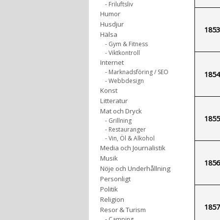
- Friluftsliv
Humor
Husdjur
1853
Hälsa
- Gym & Fitness
- Viktkontroll
Internet
- Marknadsföring / SEO
1854
- Webbdesign
Konst
Litteratur
Mat och Dryck
1855
- Grillning
- Restauranger
- Vin, Öl & Alkohol
Media och Journalistik
Musik
1856
Nöje och Underhållning
Personligt
Politik
Religion
1857
Resor & Turism
- Camping