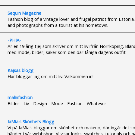
Sequin Magazine
Fashion blog of a vintage lover and frugal patriot from Estonia.
and photographs from a tourist at his hometown.
-PHIA-
Är en 19 årig tjej som skriver om mitt liv ifrån Norrköping. Blan
med mode, bilder, saker som den där fåniga dagens outfit.
Kajsas blogg
Här bloggar jag om mitt liv. Välkommen in!
malinfashion
Bilder - Liv - Design - Mode - Fashion - Whatever
IaMia's Skönhets Blogg
Vi på IaMia's bloggar om skönhet och makeup, där ingår det s
händer i vår webbshop. Vi visar looks, swatches, tutorials och n