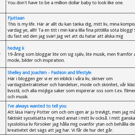
You don't have to be a million dollar baby to look like one.
Fjuttaan
This Is my life. Här är allt du kan tänka dig, mitt liv, mina kompi
vardag ye, allt! Ta en titt i min kära lilla fina pittililla söta blogg!
du fast vid den jag svär! Jag vet att du hatar att älska mig
hedvig k
19-åring som bloggar lite om sig själv, lite musik, men framför 
mode, bilder och inspiration.
Shelley and Joachim - Fashion and lifestyle
Här i bloggen ger vi er en inblick i våra liv, skriver om
vardagsbetraktelser och händelser, mode och skönhet, vår kläd
livsstil, och alla möjliga saker som inspirerar oss som t.ex. filme
och musik.
I've always wanted to tell you
Att läsa Harry Potter om och om igen är ju trevligt, men jag må
faktiskt sysselsätta mig med annat i mitt liv också. I mitt gansk
sysslolösa liv försöker jag hålla mig ovanför ytan och behålla d
kreativitet det sägs att jag har. Vi får de hur det går.