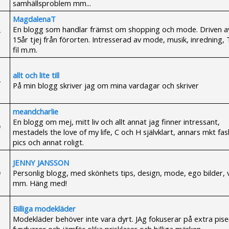
samhällsproblem mm...
MagdalenaT
En blogg som handlar främst om shopping och mode. Driven a
15år tjej från förorten. Intresserad av mode, musik, inredning,
fil m.m.
allt och lite till
På min blogg skriver jag om mina vardagar och skriver
meandcharlie
En blogg om mej, mitt liv och allt annat jag finner intressant,
mestadels the love of my life, C och H självklart, annars mkt fas
pics och annat roligt.
JENNY JANSSON
Personlig blogg, med skönhets tips, design, mode, ego bilder,
mm. Häng med!
Billiga modekläder
Modekläder behöver inte vara dyrt. JAg fokuserar på extra pise
fyndvaror och jämför olika prisklaser och billiga märken.