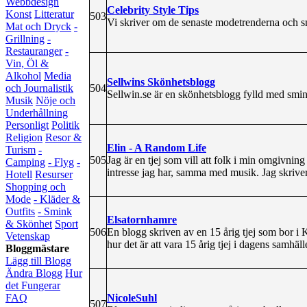
Webbdesign
Celebrity Style Tips
Konst
Litteratur
503
Vi skriver om de senaste modetrenderna och s
Mat och Dryck
-
Grillning
-
Restauranger
-
Vin, Öl &
Alkohol
Media
Sellwins Skönhetsblogg
504
och Journalistik
Sellwin.se är en skönhetsblogg fylld med smin
Musik
Nöje och
Underhållning
Personligt
Politik
Religion
Resor &
Elin - A Random Life
Turism
-
505
Jag är en tjej som vill att folk i min omgivning 
Camping
- Flyg
-
intresse jag har, samma med musik. Jag skrive
Hotell
Resurser
Shopping och
Mode
- Kläder &
Outfits
- Smink
Elsatornhamre
& Skönhet
Sport
506
En blogg skriven av en 15 årig tjej som bor i K
Vetenskap
hur det är att vara 15 årig tjej i dagens samhäll
Bloggmästare
Lägg till Blogg
Ändra Blogg
Hur
det Fungerar
NicoleSuhl
FAQ
507