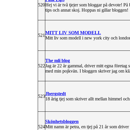
520
Hej vi är två tjejer som bloggar på devote! På 
tips och annat skoj. Hoppas ni gillar bloggen!
MITT LIV SOM MODELL
521
Mitt liv som modell i new york city och londo
The mli blog
522
Jag är 22 år gammal, driver mitt egna företag
med min pojkvän. I bloggen skriver jag om klä
Jbergstedt
523
18 årig tjej som skriver allt mellan himmel och 
Skönhetsbloggen
524
Mitt namn är petra, en tjej på 21 år som drive