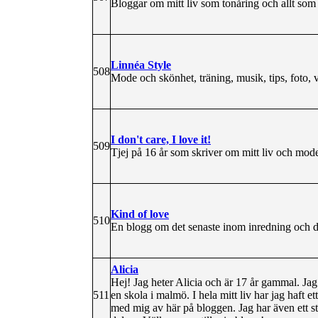
Bloggar om mitt liv som tonåring och allt som 
Linnéa Style
508
Mode och skönhet, träning, musik, tips, foto, 
I don't care, I love it!
509
Tjej på 16 år som skriver om mitt liv och mod
Kind of love
510
En blogg om det senaste inom inredning och 
Alicia
Hej! Jag heter Alicia och är 17 år gammal. Jag 
511
en skola i malmö. I hela mitt liv har jag haft 
med mig av här på bloggen. Jag har även ett s