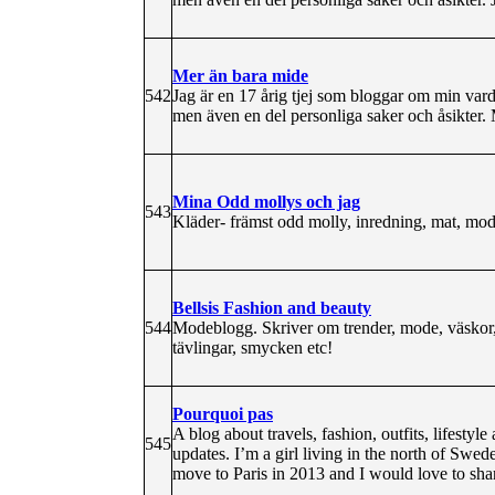
Mer än bara mide
542
Jag är en 17 årig tjej som bloggar om min va
men även en del personliga saker och åsikter. 
Mina Odd mollys och jag
543
Kläder- främst odd molly, inredning, mat, mo
Bellsis Fashion and beauty
544
Modeblogg. Skriver om trender, mode, väskor, s
tävlingar, smycken etc!
Pourquoi pas
A blog about travels, fashion, outfits, lifestyl
545
updates. I’m a girl living in the north of Sw
move to Paris in 2013 and I would love to sha