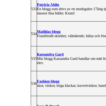
Patricia Ahlin
533
En blogg som drivs av en modegalen 17årig tje
massor fina bilder. Kram!
Matildas blogg
534
Framförallt skönhet, välmående, hälsa och frisör
Kassandra Gard
535
Min blogg Kassandra Gard handlar om mitt liv s
elev.
Fashion blogg
536
skor, väskor, höga klackar, kuvertväskor, ha