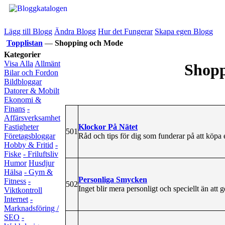
Lägg till Blogg
Ändra Blogg
Hur det Fungerar
Skapa egen Blogg
Topplistan
—
Shopping och Mode
Kategorier
Visa Alla
Allmänt
Shopp
Bilar och Fordon
Bildbloggar
Datorer & Mobilt
Ekonomi &
Finans
-
Affärsverksamhet
Klockor På Nätet
Fastigheter
501
Råd och tips för dig som funderar på att köpa 
Företagsbloggar
Hobby & Fritid
-
Fiske
- Friluftsliv
Humor
Husdjur
Hälsa
- Gym &
Personliga Smycken
Fitness
-
502
Inget blir mera personligt och speciellt än att 
Viktkontroll
Internet
-
Marknadsföring /
SEO
-