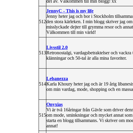
del av. Välkommen till min blogg! xx
JennyC - This is my life
Jenny heter jag och bor i Stockholm tillsamm
512
den stora kärleken. I min blogg skriver jag om a
misslyckade dejter till grymma resor och annat 
Välkommen till min värld!
Livsstil 2.0
513
Retronostalgi, vardagsbetraktelser och vackra ti
klänningar och 50-tal är alla mina favoriter.
Lebanezza
514
Karla Khoury heter jag och är 19 årig libanesis
om min vardag, mode, shopping och en massa 
Onyxias
Vi är två 16åringar från Gävle som driver denna
515
om mode, sminkningar och mycket annat som rör
starta en blogg tillsammans. Vi skriver om m
annat!