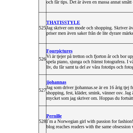
och får tips. Det är även en massa annat smått
THATISSTYLE
525
Jag skriver om mode och shopping. Skriver även
priser men även saker från de lite dyrare märk
Fourpictures
Vi är tjejer på tretton och fjorton år och bor upp
526
spela piano, sjunga och främst fotografera. I v
liv, du får samt ta del av våra fototips och fotog
jjohannas
Jag som driver jjohannas.se är en 16 årig tjej 
527
shopping, fest, kläder, smink, vänner osv. Jag 
mycket som jag skriver om. Hoppas du fortsätt
Pernille
528
I´m a Norwegian girl with passion for fashion!
blog reaches readers with the same obsession 