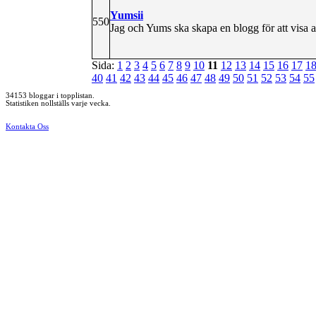
Yumsii
550
Jag och Yums ska skapa en blogg för att visa a
Sida:
1
2
3
4
5
6
7
8
9
10
11
12
13
14
15
16
17
1
40
41
42
43
44
45
46
47
48
49
50
51
52
53
54
55
34153 bloggar i topplistan.
Statistiken nollställs varje vecka.
Kontakta Oss