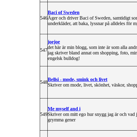
Baci of Sweden
546
Äger och driver Baci of Sweden, samtidigt som
underkläder, att baka, lyssnar på alldeles för m
joejoe
det här är min blogg, som inte är som alla andr
547
jag skriver bland annat om shopping, foto, min
engelsk bulldog!
Bellsi - mode, smink och livet
548
Skriver om mode, livet, skönhet, väskor, shoppi
Me myself and i
549
Skriver om mitt ego hur snygg jag är och vad
grymma gener