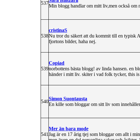
Sara Baltzarii
537
Min blogg handlar om mitt liv,men också om mo
cristinaS
538
Nu tror du säkert att du kommit till en typisk 
fjortons bilder, haha nej.
Copiad
539
norbottens bästa blogg! av linda hansen. en bl
händer i mitt liv. skiter i vad folk tycker, this i
Simon Suontausta
540
En kille som bloggar om sitt liv som innehåll
Mer än bara mode
541
Jag är en 17 årig tjej som bloggar om allt i 
men även en del personliga saker och åsikter. 