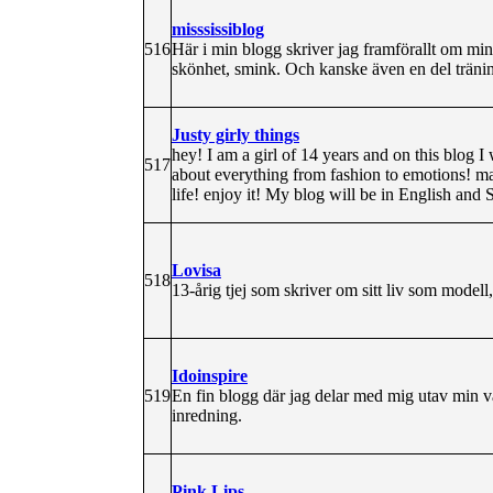
misssissiblog
516
Här i min blogg skriver jag framförallt om mi
skönhet, smink. Och kanske även en del träning
Justy girly things
hey! I am a girl of 14 years and on this blog I 
517
about everything from fashion to emotions! ma
life! enjoy it! My blog will be in English and
Lovisa
518
13-årig tjej som skriver om sitt liv som model
Idoinspire
519
En fin blogg där jag delar med mig utav min 
inredning.
Pink Lips