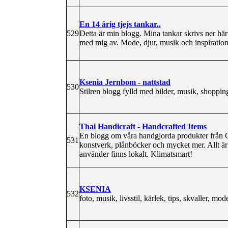
En 14 årig tjejs tankar..
529
Detta är min blogg. Mina tankar skrivs ner här 
med mig av. Mode, djur, musik och inspiratio
Ksenia Jernbom - nattstad
530
Stilren blogg fylld med bilder, musik, shoppi
Thai Handicraft - Handcrafted Items
En blogg om våra handgjorda produkter från Ch
531
konstverk, plånböcker och mycket mer. Allt är 
använder finns lokalt. Klimatsmart!
KSENIA
532
foto, musik, livsstil, kärlek, tips, skvaller, 