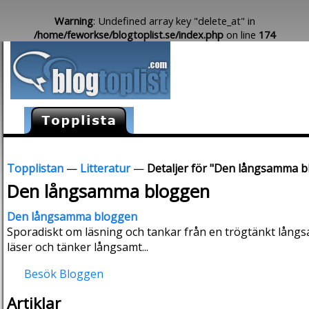
Warning
: Undefined array key "delete_at" in
/home/feworkse/blogtoplist.se/index.php
on line
174
Topplistan
—
Litteratur
—
Detaljer för "Den långsamma 
Den långsamma bloggen
Den långsamma bloggen
Sporadiskt om läsning och tankar från en trögtänkt långs
läser och tänker långsamt...
Besök Bloggen
Artiklar