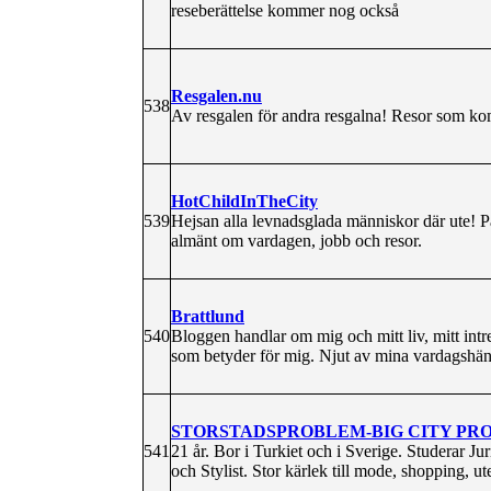
reseberättelse kommer nog också
Resgalen.nu
538
Av resgalen för andra resgalna! Resor som ko
HotChildInTheCity
539
Hejsan alla levnadsglada människor där ute! 
almänt om vardagen, jobb och resor.
Brattlund
540
Bloggen handlar om mig och mitt liv, mitt intre
som betyder för mig. Njut av mina vardagshän
STORSTADSPROBLEM-BIG CITY PR
541
21 år. Bor i Turkiet och i Sverige. Studerar J
och Stylist. Stor kärlek till mode, shopping, ut