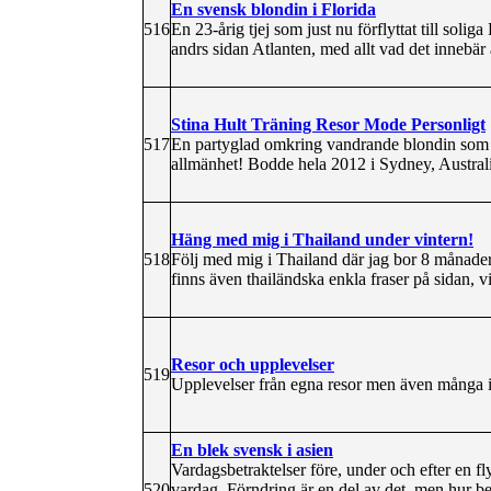
En svensk blondin i Florida
516
En 23-årig tjej som just nu förflyttat till solig
andrs sidan Atlanten, med allt vad det innebär
Stina Hult Träning Resor Mode Personligt
517
En partyglad omkring vandrande blondin som äl
allmänhet! Bodde hela 2012 i Sydney, Austral
Häng med mig i Thailand under vintern!
518
Följ med mig i Thailand där jag bor 8 månader 
finns även thailändska enkla fraser på sidan, v
Resor och upplevelser
519
Upplevelser från egna resor men även många i
En blek svensk i asien
Vardagsbetraktelser före, under och efter en flyt
520
vardag. Förndring är en del av det, men hur b