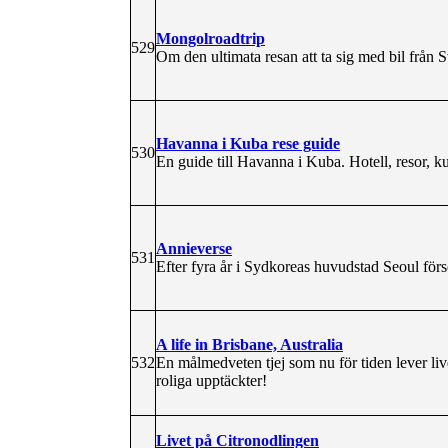
Mongolroadtrip
529
Om den ultimata resan att ta sig med bil från S
Havanna i Kuba rese guide
530
En guide till Havanna i Kuba. Hotell, resor, k
Annieverse
531
Efter fyra år i Sydkoreas huvudstad Seoul förs
A life in Brisbane, Australia
532
En målmedveten tjej som nu för tiden lever liv
roliga upptäckter!
Livet på Citronodlingen