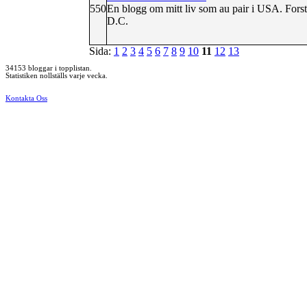
550
En blogg om mitt liv som au pair i USA. For
D.C.
Sida:
1
2
3
4
5
6
7
8
9
10
11
12
13
34153 bloggar i topplistan.
Statistiken nollställs varje vecka.
Kontakta Oss