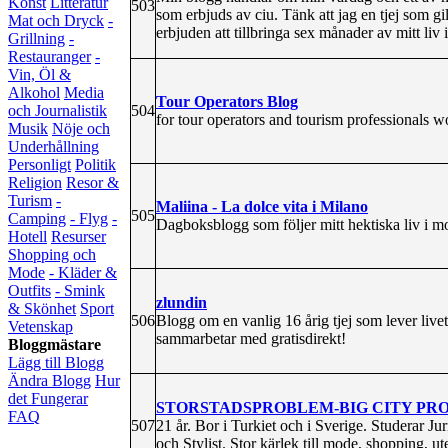
Konst
Litteratur
503
som erbjuds av ciu. Tänk att jag en tjej som g
Mat och Dryck
-
erbjuden att tillbringa sex månader av mitt liv 
Grillning
-
Restauranger
-
Vin, Öl &
Alkohol
Media
Tour Operators Blog
504
och Journalistik
for tour operators and tourism professionals w
Musik
Nöje och
Underhållning
Personligt
Politik
Religion
Resor &
Turism
-
Maliina - La dolce vita i Milano
505
Camping
- Flyg
-
Dagboksblogg som följer mitt hektiska liv i 
Hotell
Resurser
Shopping och
Mode
- Kläder &
Outfits
- Smink
zlundin
& Skönhet
Sport
506
Blogg om en vanlig 16 årig tjej som lever live
Vetenskap
sammarbetar med gratisdirekt!
Bloggmästare
Lägg till Blogg
Ändra Blogg
Hur
det Fungerar
STORSTADSPROBLEM-BIG CITY PR
FAQ
507
21 år. Bor i Turkiet och i Sverige. Studerar J
och Stylist. Stor kärlek till mode, shopping, ut