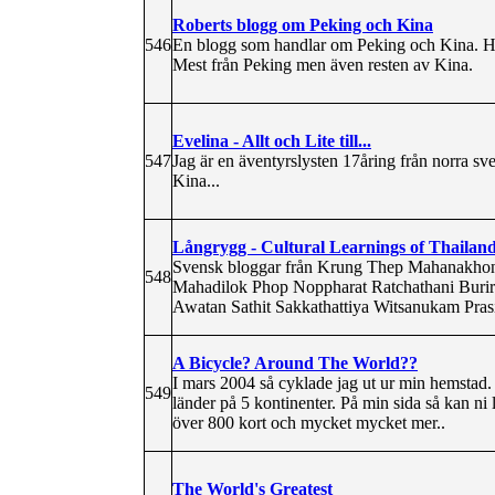
Roberts blogg om Peking och Kina
546
En blogg som handlar om Peking och Kina. Här
Mest från Peking men även resten av Kina.
Evelina - Allt och Lite till...
547
Jag är en äventyrslysten 17åring från norra sver
Kina...
Långrygg - Cultural Learnings of Thailand
Svensk bloggar från Krung Thep Mahanakho
548
Mahadilok Phop Noppharat Ratchathani Bur
Awatan Sathit Sakkathattiya Witsanukam Prasi
A Bicycle? Around The World??
I mars 2004 så cyklade jag ut ur min hemstad.
549
länder på 5 kontinenter. På min sida så kan ni
över 800 kort och mycket mycket mer..
The World's Greatest