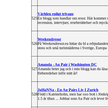
Världen enligt trivago
525
En blogg som handlar om resor. Här kommer m
recension, intervjuer, reseberättelser och myck
Weekendresor
526
På Weekendresor.eu hittar du bl a erbjudanden o
stora och små turiststäderna i Sverige, Europ
Amanda - Au Pair i Washington DC
527
Amanda heter jag och i min blogg kan du läsa
förberedelser inför mitt år!
JoHaNNa - En Au Pairs Liv I Zurich
528
Född i Katrineholm, men har oxo bott i Jönkö
1.5 år tibax ... Jobbar som Au Pair och lever liv