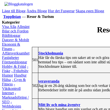
Lägg till Blogg
Ändra Blogg
Hur det Fungerar
Skapa egen Blogg
Topplistan
—
Resor & Turism
Kategorier
Visa Alla
Allmänt
Res
Bilar och Fordon
Bildbloggar
Datorer & Mobilt
Ekonomi &
Finans
-
Stockholmania
Affärsverksamhet
Här får du färska tips om saker att se och gör
Fastigheter
501
hemstad bra tips – om sådant som inte alltid st
Företagsbloggar
Stockholmare känner till.
Hobby & Fritid
-
Fiske
- Friluftsliv
Humor
Husdjur
Hälsa
- Gym &
veraveranda
Fitness
-
502
Jag är en 26-årig skåning som bor och verkar i
Viktkontroll
förberedelser inför mitt år på andra sidan jord
Internet
-
Marknadsföring /
SEO
-
Mitt liv och mina äventyr
Webbdesign
Min blogg handlar om min vardag och ett av mi