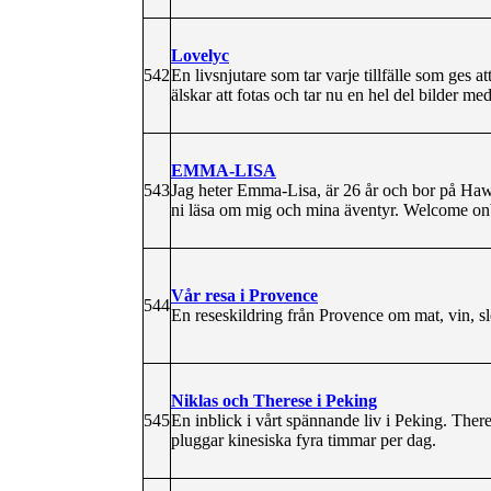
Lovelyc
542
En livsnjutare som tar varje tillfälle som ges 
älskar att fotas och tar nu en hel del bilder me
EMMA-LISA
543
Jag heter Emma-Lisa, är 26 år och bor på Haw
ni läsa om mig och mina äventyr. Welcome on
Vår resa i Provence
544
En reseskildring från Provence om mat, vin, slo
Niklas och Therese i Peking
545
En inblick i vårt spännande liv i Peking. Ther
pluggar kinesiska fyra timmar per dag.