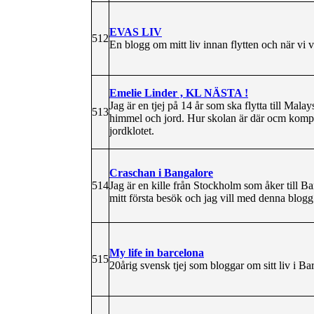
EVAS LIV
512
En blogg om mitt liv innan flytten och när vi v
Emelie Linder , KL NÄSTA !
Jag är en tjej på 14 år som ska flytta till Mal
513
himmel och jord. Hur skolan är där ocm kompi
jordklotet.
Craschan i Bangalore
514
Jag är en kille från Stockholm som åker till Ban
mitt första besök och jag vill med denna blog
My life in barcelona
515
20årig svensk tjej som bloggar om sitt liv i Ba