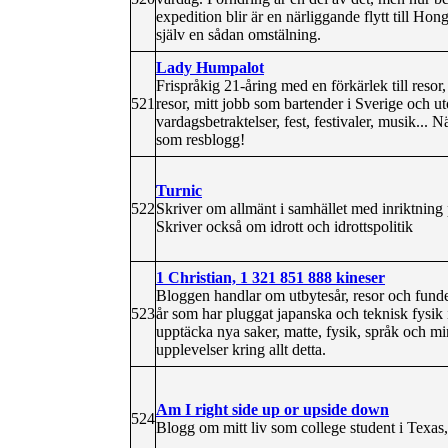
expedition blir är en närliggande flytt till H
själv en sådan omstälning.
Lady Humpalot
Frispråkig 21-åring med en förkärlek till re
521
resor, mitt jobb som bartender i Sverige och u
vardagsbetraktelser, fest, festivaler, musik...
som resblogg!
Turnic
522
Skriver om allmänt i samhället med inriktning 
Skriver också om idrott och idrottspolitik
1 Christian, 1 321 851 888 kineser
Bloggen handlar om utbytesår, resor och funder
523
år som har pluggat japanska och teknisk fysik i
upptäcka nya saker, matte, fysik, språk och 
upplevelser kring allt detta.
Am I right side up or upside down
524
Blogg om mitt liv som college student i Texas,