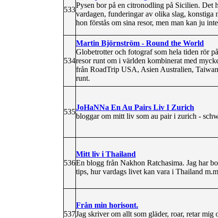
Pysen bor på en citronodling på Sicilien. Det h
533
vardagen, funderingar av olika slag, konstiga 
hon förstås om sina resor, men man kan ju inte 
Martin Björnström - Round the World
Globetrotter och fotograf som hela tiden rör 
534
resor runt om i världen kombinerat med mycke
från RoadTrip USA, Asien Australien, Taiwan 
runt.
JoHaNNa En Au Pairs Liv I Zurich
535
bloggar om mitt liv som au pair i zurich - sch
Mitt liv i Thailand
536
En blogg från Nakhon Ratchasima. Jag har bott
tips, hur vardags livet kan vara i Thailand m.m
Från min horisont.
537
Jag skriver om allt som gläder, roar, retar mi