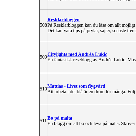
Resklarbloggen
508
På Resklarbloggen kan du läsa om allt möjligt 
Det kan vara tips på prylar, sajter, senaste tren
Citylights med Andréa Lukic
509
En fantastisk reseblogg av Andréa Lukic. Mass
Mattias - Livet som flygvärd
510
Att arbeta i det blå är en dröm för många. Fö
Bo på malta
511
En blogg om att bo och leva på malta. Skriver