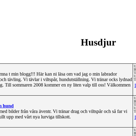
Husdjur
U
B
na t min blogg!!! Här kan ni läsa om vad jag o min labrador
T
U
h tävling. Vi tävlar i viltspår, hundutställning. Vi tränar ocks lydnad
T
ing. Till sommaren 2008 kommer en ny liten valp till oss! Välkommen
U
B
om hund
T
U
ed bilder från våra äventr. Vi tränar drag och viltspår och så far vi
T
ullt upp med vårt nya lurviga tillskott.
U
B