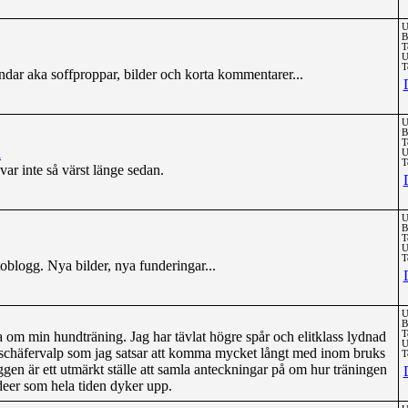
U
B
T
U
T
dar aka soffproppar, bilder och korta kommentarer...
U
B
T
a
U
T
ar inte så värst länge sedan.
U
B
T
U
T
oblogg. Nya bilder, nya funderingar...
U
B
 om min hundträning. Jag har tävlat högre spår och elitklass lydnad
T
U
 schäfervalp som jag satsar att komma mycket långt med inom bruks
T
en är ett utmärkt ställe att samla anteckningar på om hur träningen
deer som hela tiden dyker upp.