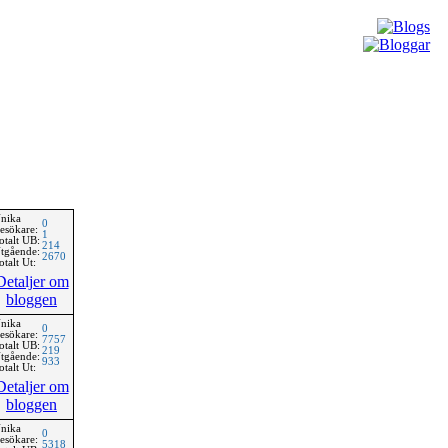
nika
0
esökare:
1
otalt UB:
214
tgående:
2670
otalt Ut:
Detaljer om
bloggen
nika
0
esökare:
7757
otalt UB:
219
tgående:
933
otalt Ut:
Detaljer om
bloggen
nika
0
esökare:
5318