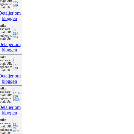
otalt UB:
235
tgående:
809
otalt Ut:
Detaljer om
bloggen
nika
0
esökare:
67
otalt UB:
224
tgående:
863
otalt Ut:
Detaljer om
bloggen
nika
0
esökare:
0
otalt UB:
227
tgående:
739
otalt Ut:
Detaljer om
bloggen
nika
0
esökare:
12165
otalt UB:
226
tgående:
1029
otalt Ut:
Detaljer om
bloggen
nika
0
esökare:
121
otalt UB:
207
tgående:
1971
otalt Ut: