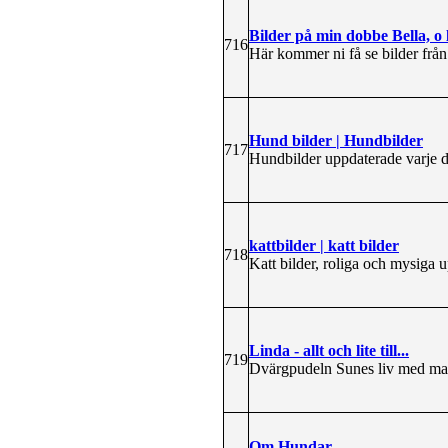
Bilder på min dobbe Bella, o 
716
Här kommer ni få se bilder frå
Hund bilder | Hundbilder
717
Hundbilder uppdaterade varje 
kattbilder | katt bilder
718
Katt bilder, roliga och mysiga 
Linda - allt och lite till...
719
Dvärgpudeln Sunes liv med matt
Om Hundar