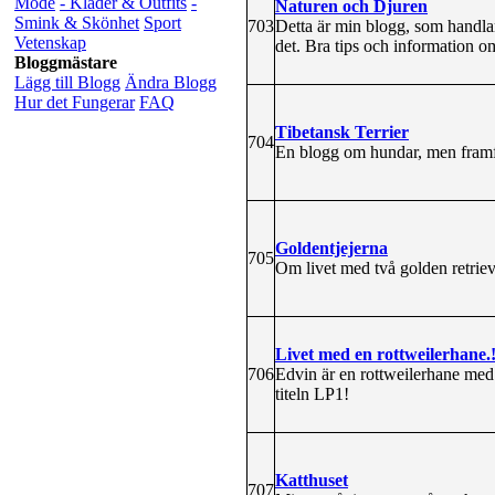
Mode
- Kläder & Outfits
-
Naturen och Djuren
Smink & Skönhet
Sport
703
Detta är min blogg, som handlar
Vetenskap
det. Bra tips och information o
Bloggmästare
Lägg till Blogg
Ändra Blogg
Hur det Fungerar
FAQ
Tibetansk Terrier
704
En blogg om hundar, men framfö
Goldentjejerna
705
Om livet med två golden retriev
Livet med en rottweilerhane.
706
Edvin är en rottweilerhane med s
titeln LP1!
Katthuset
707