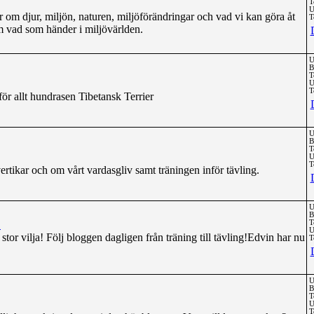
T
U
 om djur, miljön, naturen, miljöförändringar och vad vi kan göra åt
T
m vad som händer i miljövärlden.
U
B
T
U
T
r allt hundrasen Tibetansk Terrier
U
B
T
U
T
ertikar och om vårt vardasgliv samt träningen inför tävling.
U
B
!
T
U
tor vilja! Följ bloggen dagligen från träning till tävling!Edvin har nu
T
U
B
T
U
T