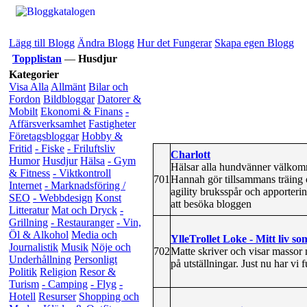
Lägg till Blogg
Ändra Blogg
Hur det Fungerar
Skapa egen Blogg
Topplistan
—
Husdjur
Kategorier
Visa Alla
Allmänt
Bilar och
Fordon
Bildbloggar
Datorer &
Mobilt
Ekonomi & Finans
-
Affärsverksamhet
Fastigheter
Företagsbloggar
Hobby &
Fritid
- Fiske
- Friluftsliv
Charlott
Humor
Husdjur
Hälsa
- Gym
Hälsar alla hundvänner välkomm
& Fitness
- Viktkontroll
701
Hannah gör tillsammans träing oc
Internet
- Marknadsföring /
agility bruksspår och apporter
SEO
- Webbdesign
Konst
att besöka bloggen
Litteratur
Mat och Dryck
-
Grillning
- Restauranger
- Vin,
Öl & Alkohol
Media och
YlleTrollet Loke - Mitt liv s
Journalistik
Musik
Nöje och
702
Matte skriver och visar massor m
Underhållning
Personligt
på utställningar. Just nu har vi f
Politik
Religion
Resor &
Turism
- Camping
- Flyg
-
Hotell
Resurser
Shopping och