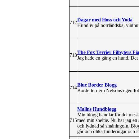
Dagar med Hoss och Yoda
712
Hundliv på norrländska, vinthun
The Fox Terrier Filbyters Fi
713
Jag hade en gång en hund. Det v
Blue Border Blogg
714
Borderterriern Nelsons egen fot
Malins Hundblogg
Min blogg handlar för det mesta
715
med min sheltie. Nu har jag en
och lydnad så småningom. Blogg
går och olika funderingar och i