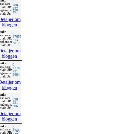
nika
0
esökare:
288
otalt UB:
232
tgående:
807
otalt Ut:
Detaljer om
bloggen
nika
0
esökare:
47655
otalt UB:
213
tgående:
3017
otalt Ut:
Detaljer om
bloggen
nika
0
esökare:
71785
otalt UB:
231
tgående:
3884
otalt Ut:
Detaljer om
bloggen
nika
0
esökare:
898
otalt UB:
221
tgående:
806
otalt Ut:
Detaljer om
bloggen
nika
0
esökare:
5765
otalt UB: