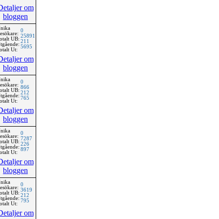
Detaljer om
bloggen
nika
0
esökare:
25891
otalt UB:
211
tgående:
5695
otalt Ut:
Detaljer om
bloggen
nika
0
esökare:
866
otalt UB:
212
tgående:
765
otalt Ut:
Detaljer om
bloggen
nika
0
esökare:
7287
otalt UB:
226
tgående:
897
otalt Ut:
Detaljer om
bloggen
nika
0
esökare:
3619
otalt UB:
212
tgående:
795
otalt Ut:
Detaljer om