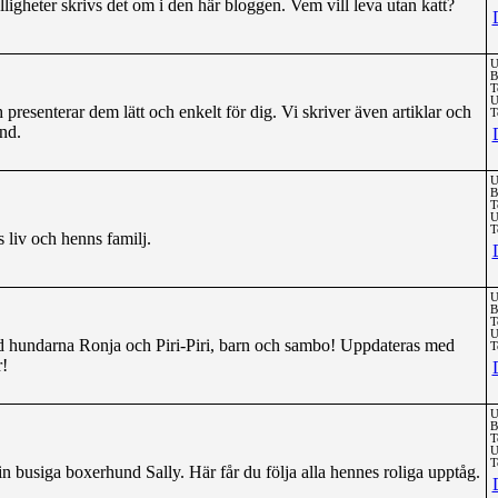
ligheter skrivs det om i den här bloggen. Vem vill leva utan katt?
U
B
T
U
presenterar dem lätt och enkelt för dig. Vi skriver även artiklar och
T
nd.
U
B
T
U
T
 liv och henns familj.
U
B
T
U
d hundarna Ronja och Piri-Piri, barn och sambo! Uppdateras med
T
r!
U
B
T
U
T
 busiga boxerhund Sally. Här får du följa alla hennes roliga upptåg.