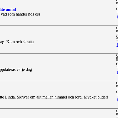
U
B
T
lite annat
U
T
n vad som händer hos oss
U
B
T
U
T
dag. Kom och skratta
U
B
T
U
T
uppdateras varje dag
U
B
T
U
T
e Linda. Skriver om allt mellan himmel och jord. Mycket bilder!
U
B
T