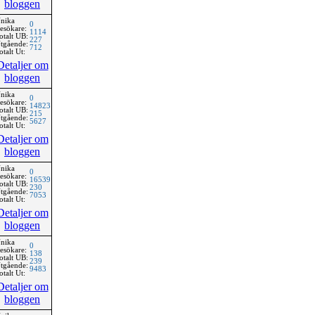
bloggen
nika
0
esökare:
1114
otalt UB:
227
tgående:
712
otalt Ut:
Detaljer om
bloggen
nika
0
esökare:
14823
otalt UB:
215
tgående:
5627
otalt Ut:
Detaljer om
bloggen
nika
0
esökare:
16539
otalt UB:
230
tgående:
7053
otalt Ut:
Detaljer om
bloggen
nika
0
esökare:
138
otalt UB:
239
tgående:
9483
otalt Ut:
Detaljer om
bloggen