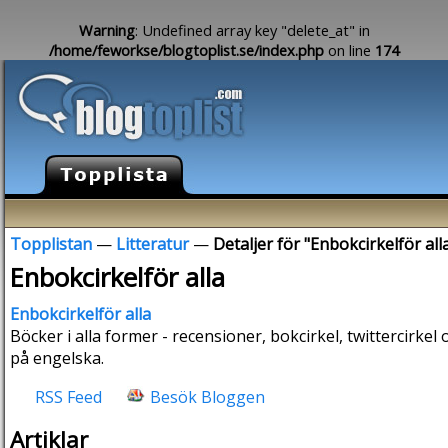
Warning
: Undefined array key "delete_at" in
/home/feworkse/blogtoplist.se/index.php
on line
174
Topplistan
—
Litteratur
—
Detaljer för "Enbokcirkelför all
Enbokcirkelför alla
Enbokcirkelför alla
Böcker i alla former - recensioner, bokcirkel, twittercirkel
på engelska.
RSS Feed
Besök Bloggen
Artiklar