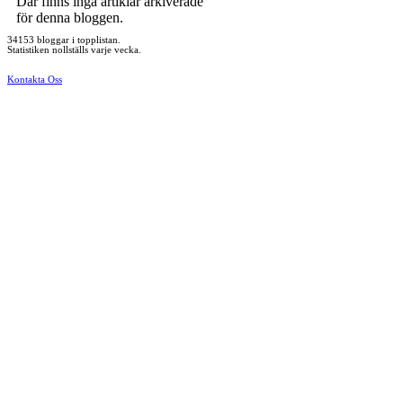
Där finns inga artiklar arkiverade
för denna bloggen.
34153 bloggar i topplistan.
Statistiken nollställs varje vecka.
Kontakta Oss