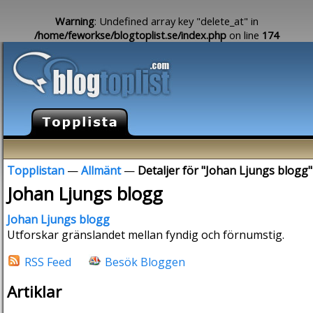
Warning
: Undefined array key "delete_at" in
/home/feworkse/blogtoplist.se/index.php
on line
174
Topplistan
—
Allmänt
—
Detaljer för "Johan Ljungs blogg"
Johan Ljungs blogg
Johan Ljungs blogg
Utforskar gränslandet mellan fyndig och förnumstig.
RSS Feed
Besök Bloggen
Artiklar