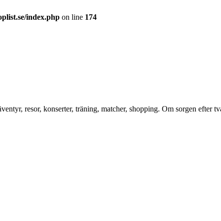
plist.se/index.php
on line
174
´, äventyr, resor, konserter, träning, matcher, shopping. Om sorgen efte