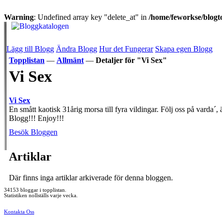
Warning
: Undefined array key "delete_at" in
/home/feworkse/blogto
Lägg till Blogg
Ändra Blogg
Hur det Fungerar
Skapa egen Blogg
Topplistan
—
Allmänt
—
Detaljer för "Vi Sex"
Vi Sex
Vi Sex
En smått kaotisk 31årig morsa till fyra vildingar. Följ oss på varda
Blogg!!! Enjoy!!!
Besök Bloggen
Artiklar
Där finns inga artiklar arkiverade för denna bloggen.
34153 bloggar i topplistan.
Statistiken nollställs varje vecka.
Kontakta Oss