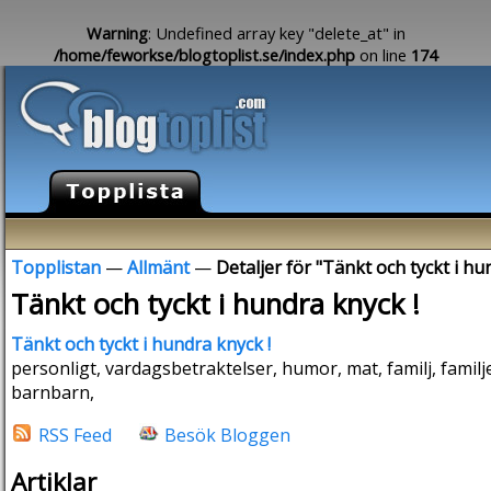
Warning
: Undefined array key "delete_at" in
/home/feworkse/blogtoplist.se/index.php
on line
174
Topplistan
—
Allmänt
—
Detaljer för "Tänkt och tyckt i hu
Tänkt och tyckt i hundra knyck !
Tänkt och tyckt i hundra knyck !
personligt, vardagsbetraktelser, humor, mat, familj, familjel
barnbarn,
RSS Feed
Besök Bloggen
Artiklar