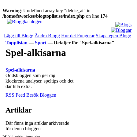
Warning
: Undefined array key "delete_at" in
/home/feworkse/blogtoplist.se/index.php
on line
174
Lägg till Blogg
Ändra Blogg
Hur det Fungerar
Skapa egen Blogg
Topplistan
—
Sport
—
Detaljer för "Spel-alkisarna"
Spel-alkisarna
Spel-alkisarna
Oddsbloggen som ger dig
klockrena analyser, speltips och det
där lilla extra.
RSS Feed
Besök Bloggen
Artiklar
Där finns inga artiklar arkiverade
för denna bloggen.
34153 bloggar i topplistan.