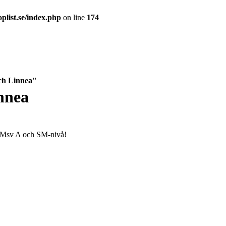
plist.se/index.php
on line
174
ch Linnea"
nnea
B-Msv A och SM-nivå!