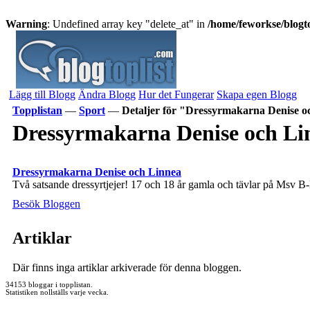
Warning
: Undefined array key "delete_at" in
/home/feworkse/blogto
Lägg till Blogg
Ändra Blogg
Hur det Fungerar
Skapa egen Blogg
Topplistan
—
Sport
—
Detaljer för "Dressyrmakarna Denise o
Dressyrmakarna Denise och Li
Dressyrmakarna Denise och Linnea
Två satsande dressyrtjejer! 17 och 18 år gamla och tävlar på Msv 
Besök Bloggen
Artiklar
Där finns inga artiklar arkiverade för denna bloggen.
34153 bloggar i topplistan.
Statistiken nollställs varje vecka.