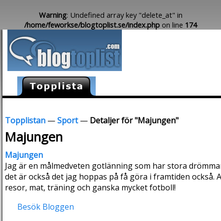
Warning
: Undefined array key "delete_at" in
/home/feworkse/blogtoplist.se/index.php
on line
174
Topplistan
—
Sport
—
Detaljer för "Majungen"
Majungen
Majungen
Jag är en målmedveten gotlänning som har stora drömmar o
det är också det jag hoppas på få göra i framtiden också. Ann
resor, mat, träning och ganska mycket fotboll!
Besök Bloggen