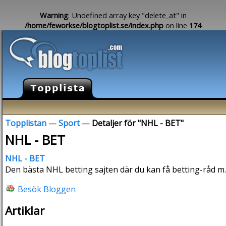
Warning
: Undefined array key "delete_at" in
/home/feworkse/blogtoplist.se/index.php
on line
174
Topplistan
—
Sport
—
Detaljer för "NHL - BET"
NHL - BET
NHL - BET
Den bästa NHL betting sajten där du kan få betting-råd m.
Besök Bloggen
Artiklar