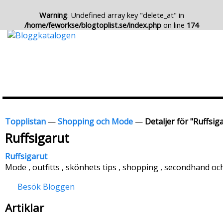
Warning
: Undefined array key "delete_at" in
/home/feworkse/blogtoplist.se/index.php
on line
174
Topplistan
—
Shopping och Mode
—
Detaljer för "Ruffsig
Ruffsigarut
Ruffsigarut
Mode , outfitts , skönhets tips , shopping , secondhand och
Besök Bloggen
Artiklar