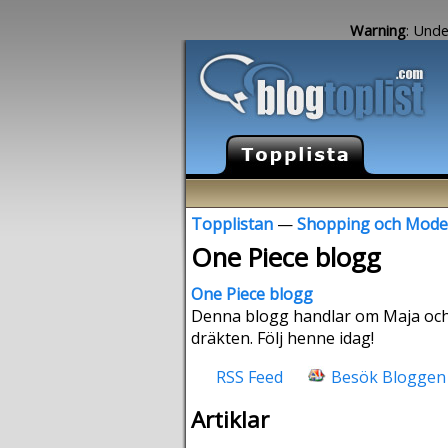
Warning
: Unde
Topplistan
—
Shopping och Mode
One Piece blogg
One Piece blogg
Denna blogg handlar om Maja och h
dräkten. Följ henne idag!
RSS Feed
Besök Bloggen
Artiklar