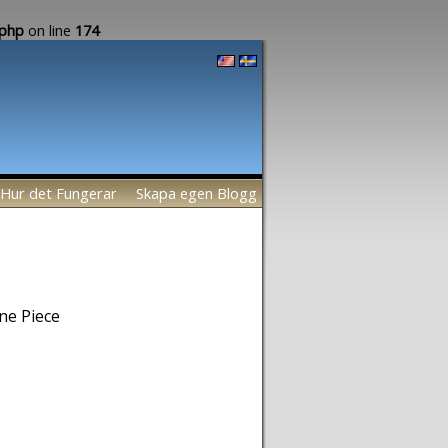
.php
on line
174
Hur det Fungerar
Skapa egen Blogg
ne Piece