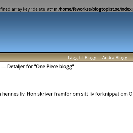
fined array key "delete_at" in
/home/feworkse/blogtoplist.se/index
Lägg till Blogg
Ändra Blogg
—
Detaljer för "One Piece blogg"
ennes liv. Hon skriver framför om sitt liv förknippat om O