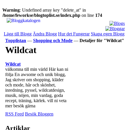
Warning
: Undefined array key "delete_at" in
/home/feworkse/blogtoplist.se/index.php
on line
174
Lägg till Blogg
Ändra Blogg
Hur det Fungerar
Skapa egen Blogg
Topplistan
—
Shopping och Mode
—
Detaljer för "Wildcat"
Wildcat
Wildcat
välkomna till min värld Här kan ni
följa En awsome och unik blogg,
Jag skriver om shopping, kläder
och mode, hår och skönhet,
inredning, pyssel, wildcatdesign,
musik, nöjen, min vardag, goda
recept, träning, kärlek. vill ni veta
mer besök gärna
RSS Feed
Besök Bloggen
Artiklar